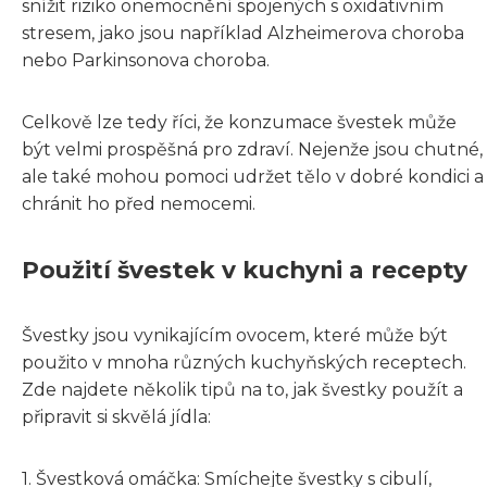
snížit riziko onemocnění spojených s oxidativním
stresem, jako jsou například Alzheimerova choroba
nebo Parkinsonova choroba.
Celkově lze tedy říci, že konzumace švestek může
být velmi prospěšná pro zdraví. Nejenže jsou chutné,
ale také mohou pomoci udržet tělo v dobré kondici a
chránit ho před nemocemi.
Použití švestek v kuchyni a recepty
Švestky jsou vynikajícím ovocem, které může být
použito v mnoha různých kuchyňských receptech.
Zde najdete několik tipů na to, jak švestky použít a
připravit si skvělá jídla:
1. Švestková omáčka: Smíchejte švestky s cibulí,