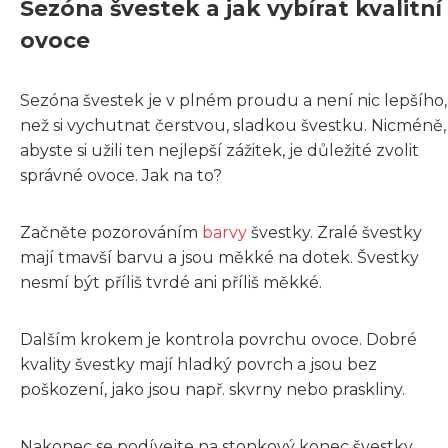
Sezóna švestek a jak vybírat kvalitní
ovoce
Sezóna švestek je v plném proudu a není nic lepšího,
než si vychutnat čerstvou, sladkou švestku. Nicméně,
abyste si užili ten nejlepší zážitek, je důležité zvolit
správné ovoce. Jak na to?
Začněte pozorováním
barvy
švestky. Zralé švestky
mají tmavší barvu a jsou měkké na dotek. Švestky
nesmí být příliš tvrdé ani příliš měkké.
Dalším krokem je kontrola povrchu ovoce. Dobré
kvality švestky mají hladký povrch a jsou bez
poškození, jako jsou např. skvrny nebo praskliny.
Nakonec se podívejte na stonkový konec švestky.