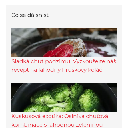
Co se dá sníst
Sladká chuť podzimu: Vyzkoušejte náš
recept na lahodný hruškový koláč!
Kuskusová exotika: Oslnivá chuťová
kombinace s lahodnou zeleninou