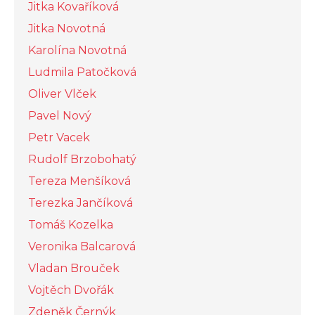
Jitka Kovaříková
Jitka Novotná
Karolína Novotná
Ludmila Patočková
Oliver Vlček
Pavel Nový
Petr Vacek
Rudolf Brzobohatý
Tereza Menšíková
Terezka Jančíková
Tomáš Kozelka
Veronika Balcarová
Vladan Brouček
Vojtěch Dvořák
Zdeněk Černýk