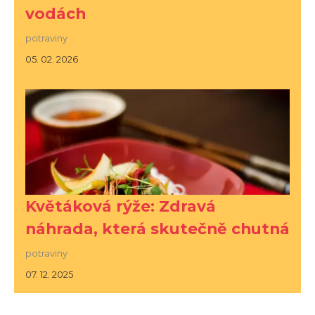
vodách
potraviny
05. 02. 2026
Květáková rýže: Zdravá
náhrada, která skutečně chutná
potraviny
07. 12. 2025