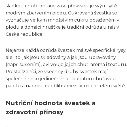
sladkou chutí, ontario zase překvapuje svým sytě
modrým zbarvením plodu. Cukrovaná švestka se
vyznačuje velkým množstvím cukru obsaženém v
plodu a domácí hrušťka je tradiční odrůda u nás v
České republice.
Nejenže každá odrůda švestek má své specifické rysy,
ale i to, jak jsou skladovány a jak jsou upravovány
(např. sušením), ovlivňuje jejich chuť, aroma i texturu.
Přesto lze říci, že všechny druhy švestek mají
společné něco jedinečného - bohatou chuťovou
paletu a naprostou oblibu mezi lidmi po celém světě.
Nutriční hodnota švestek a
zdravotní přínosy