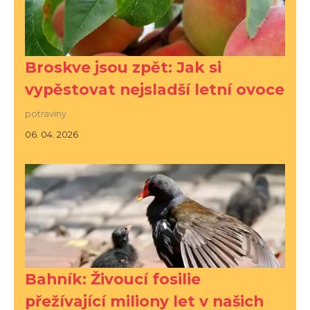
Broskve jsou zpět: Jak si
vypěstovat nejsladší letní ovoce
potraviny
06. 04. 2026
Bahník: Živoucí fosilie
přežívající miliony let v našich