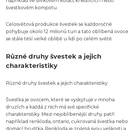
například ve slivkovém koláči, knedlících nebo
švestkovém kompotu.
Celosvětová produkce švestek se každoročně
pohybuje okolo 12 milionů tun a tato oblíbená ovoce
se stále těší velké oblibě u lidí po celém světě.
Různé druhy švestek a jejich
charakteristiky
Různé druhy švestek a jejich charakteristiky
Švestka je ovocem, které se vyskytuje v mnoha
druzích a každá z nich má své specifické
charakteristiky. Mezi nejoblíbenější druhy patří
například renkloda, ontario, cukrovaná švestka nebo
domácí hrušťka. Renkloda je známá svou velikostí a