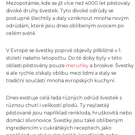
Mezopotámie, kde se již více než 4000 let pěstovaly
divoké druhy švestek. Tyto divoké odrůdy se
postupně šlechtily a daly vzniknout mnoha novým
odrůdám, které jsou dnes oblíbeným ovocem po
celém světě.
V Evropě se švestky poprvé objevily přibližně v 1.
století našeho letopočtu. Do té doby byly v této
oblasti pěstovány pouze
meruňky
a broskve. Švestky
si ale rychle získaly oblibu mezi lidmi a staly se
tradiční součástí mnoha evropských kuchyní.
Dnes existuje celá řada různých odrůd švestek s
různou chutí i velikostí plodů. Ty nejčastěji
pěstované jsou například renkloda, hruškovitá nebo
domácí slivonovice. Švestky jsou také oblíbeným
ingrediencím v cukrářských receptech, jako