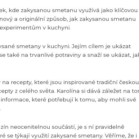
ařek, kde zakysanou smetanu využívá jako klíčovou
 nový a originální způsob, jak zakysanou smetanu
ím experimentům v kuchyni.
kysané smetany v kuchyni. Jejím cílem je ukázat
 také na trvanlivé potraviny a snaží se ukázat, ja
y na recepty, které jsou inspirované tradiční českou
epty z celého světa. Karolína si dává záležet na t
informace, které potřebují k tomu, aby mohli své
.
ín neocenitelnou součástí, je s ní pravidelně
 se týkají využití zakysané smetany. Věříme, že i