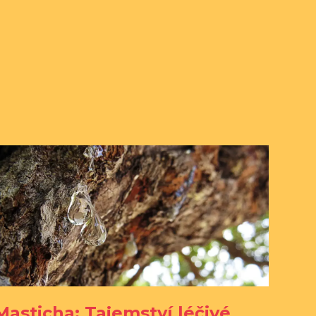
Masticha: Tajemství léčivé