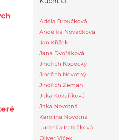
Kuchtíci
ých
Adéla Broučková
Andělka Nováčková
Jan Křížek
Jana Dvořáková
Jindřich Kopecký
Jindřich Novotný
Jindřich Zeman
Jitka Kovaříková
Jitka Novotná
teré
Karolína Novotná
Ludmila Patočková
Oliver Vlček