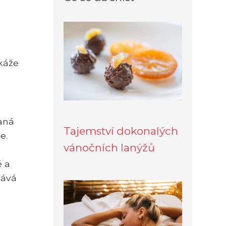
káže
aná
Tajemství dokonalých
e.
vánočních lanýžů
é a
tává