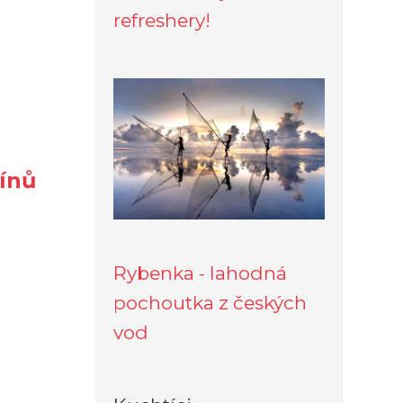
refreshery!
mínů
Rybenka - lahodná
pochoutka z českých
vod