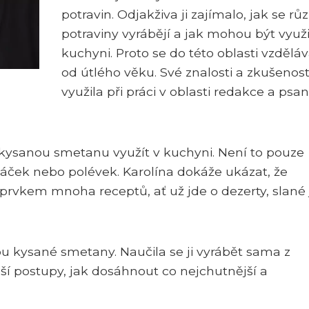
potravin. Odjakživa ji zajímalo, jak se rů
potraviny vyrábějí a jak mohou být využi
kuchyni. Proto se do této oblasti vzděláv
od útlého věku. Své znalosti a zkušenost
využila při práci v oblasti redakce a psan
akysanou smetanu využít v kuchyni. Není to pouze
ček nebo polévek. Karolína dokáže ukázat, že
vkem mnoha receptů, ať už jde o dezerty, slané j
u kysané smetany. Naučila se ji vyrábět sama z
ší postupy, jak dosáhnout co nejchutnější a