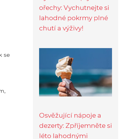
ořechy: Vychutnejte si
lahodné pokrmy plné
chutí a výživy!
k se
om,
Osvěžující nápoje a
dezerty: Zpříjemněte si
léto lahodnými