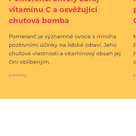
vitamínu C a osvěžující
chuťová bomba
Pomeranč je významné ovoce s mnoha
pozitivními účinky na lidské zdraví. Jeho
P
chuťové vlastnosti a vitamínový obsah jej
h
činí oblíbeným...
c
potraviny
p