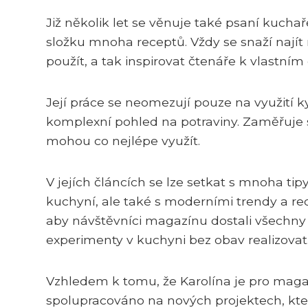
Již několik let se věnuje také psaní kuch
složku mnoha receptů. Vždy se snaží najít
použít, a tak inspirovat čtenáře k vlastn
Její práce se neomezují pouze na využití 
komplexní pohled na potraviny. Zaměřuje se
mohou co nejlépe využít.
V jejích článcích se lze setkat s mnoha tip
kuchyní, ale také s moderními trendy a rec
aby návštěvníci magazínu dostali všechny 
experimenty v kuchyni bez obav realizovat
Vzhledem k tomu, že Karolína je pro magaz
spolupracováno na nových projektech, které