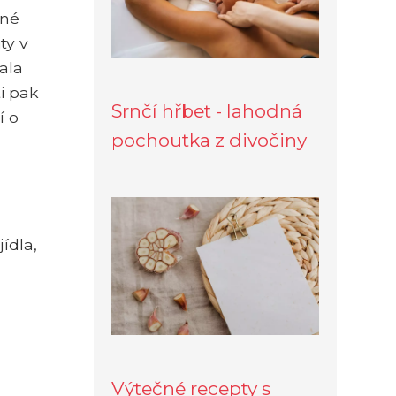
zné
ty v
ala
i pak
Srnčí hřbet - lahodná
í o
pochoutka z divočiny
ídla,
Výtečné recepty s