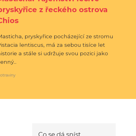
pryskyřice z řeckého ostrova
Chios
Masticha, pryskyřice pocházející ze stromu
istacia lentiscus, má za sebou tisíce let
istorie a stále si udržuje svou pozici jako
enný...
otraviny
Co se dá sníst