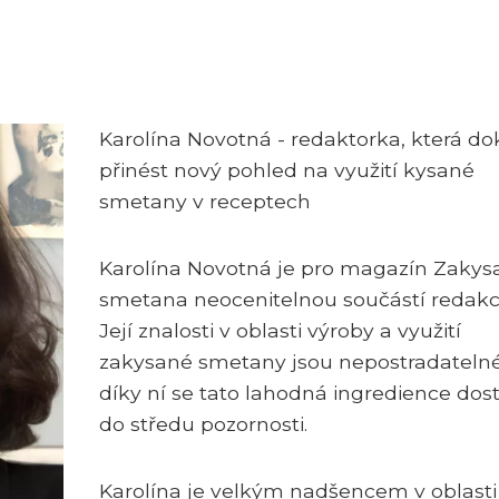
Karolína Novotná - redaktorka, která do
přinést nový pohled na využití kysané
smetany v receptech
Karolína Novotná je pro magazín Zakys
smetana neocenitelnou součástí redakc
Její znalosti v oblasti výroby a využití
zakysané smetany jsou nepostradateln
díky ní se tato lahodná ingredience dos
do středu pozornosti.
Karolína je velkým nadšencem v oblasti