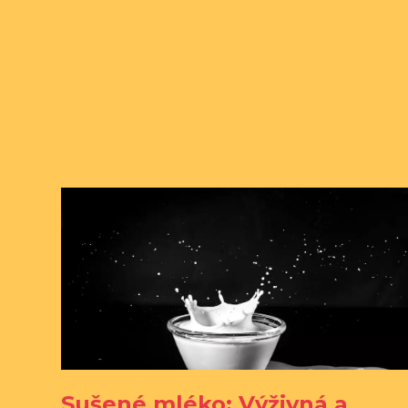
Sušené mléko: Výživná a