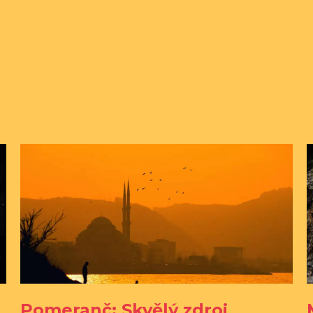
Pomeranč: Skvělý zdroj