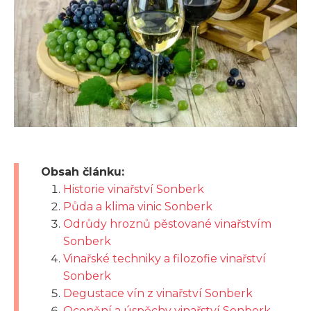
Obsah článku:
Historie vinařství Sonberk
Půda a klima vinic Sonberk
Odrůdy hroznů pěstované vinařstvím
Sonberk
Vinařské techniky a filozofie vinařství
Sonberk
Degustace vín z vinařství Sonberk
Ocenění a úspěchy vinařství Sonberk