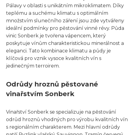
Pálavy v oblasti s unikátním mikroklimatem. Díky
teplému a suchému klimatu s optimálním
množstvím slunečního záření jsou zde vytvářeny
ideální podmínky pro pěstování vinné révy. Půda
vinic Sonberk je tvořena vápencem, který
poskytuje vínům charakteristickou minerálnost a
eleganci. Tato kombinace klimatu a půdy je
klíčová pro vznik vysoce kvalitních vín s
jedinečným terroirem.
Odrůdy hroznů pěstované
vinařstvím Sonberk
Vinařství Sonberk se specializuje na pěstování
odrůd hroznů vhodných pro výrobu kvalitních vín
s regionálním charakterem. Mezi hlavní odrůdy
patří Ryzlink vlašský, Sauvignon, Tramín červený,