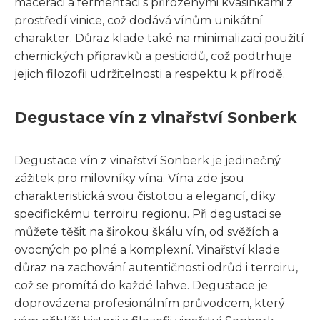
maceraci a fermentaci s přirozenými kvasinkami z
prostředí vinice, což dodává vínům unikátní
charakter. Důraz klade také na minimalizaci použití
chemických přípravků a pesticidů, což podtrhuje
jejich filozofii udržitelnosti a respektu k přírodě.
Degustace vín z vinařství Sonberk
Degustace vín z vinařství Sonberk je jedinečný
zážitek pro milovníky vína. Vína zde jsou
charakteristická svou čistotou a elegancí, díky
specifickému terroiru regionu. Při degustaci se
můžete těšit na širokou škálu vín, od svěžích a
ovocných po plné a komplexní. Vinařství klade
důraz na zachování autentičnosti odrůd i terroiru,
což se promítá do každé lahve. Degustace je
doprovázena profesionálním průvodcem, který