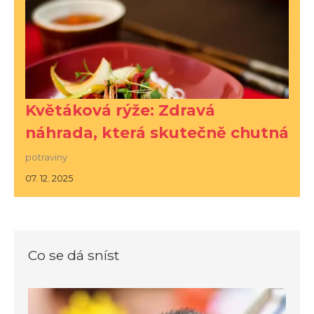
Květáková rýže: Zdravá
náhrada, která skutečně chutná
potraviny
07. 12. 2025
Co se dá sníst