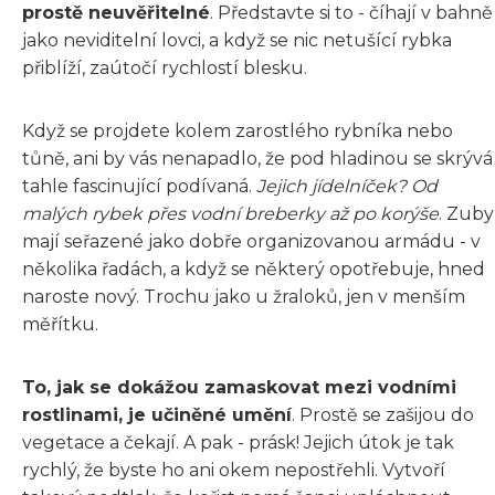
prostě neuvěřitelné
. Představte si to - číhají v bahně
jako neviditelní lovci, a když se nic netušící rybka
přiblíží, zaútočí rychlostí blesku.
Když se projdete kolem zarostlého rybníka nebo
tůně, ani by vás nenapadlo, že pod hladinou se skrývá
tahle fascinující podívaná.
Jejich jídelníček? Od
malých rybek přes vodní breberky až po korýše
. Zuby
mají seřazené jako dobře organizovanou armádu - v
několika řadách, a když se některý opotřebuje, hned
naroste nový. Trochu jako u žraloků, jen v menším
měřítku.
To, jak se dokážou zamaskovat mezi vodními
rostlinami, je učiněné umění
. Prostě se zašijou do
vegetace a čekají. A pak - prásk! Jejich útok je tak
rychlý, že byste ho ani okem nepostřehli. Vytvoří