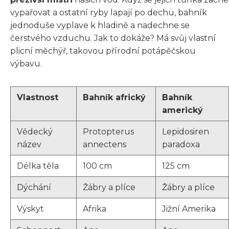
vypařovat a ostatní ryby lapají po dechu, bahník
jednoduše vyplave k hladině a nadechne se
čerstvého vzduchu. Jak to dokáže? Má svůj vlastní
plicní měchýř, takovou přírodní potápěčskou
výbavu.
Vlastnost
Bahník africký
Bahník
americký
Vědecký
Protopterus
Lepidosiren
název
annectens
paradoxa
Délka těla
100 cm
125 cm
Dýchání
Žábry a plíce
Žábry a plíce
Výskyt
Afrika
Jižní Amerika