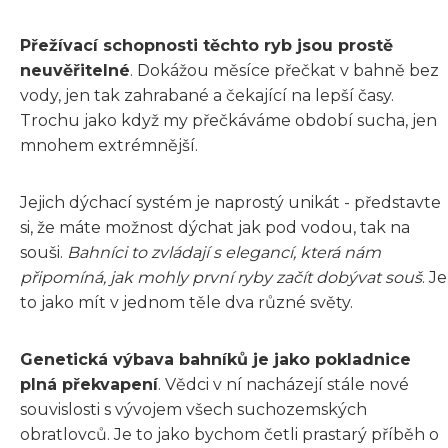
Přežívací schopnosti těchto ryb jsou prostě
neuvěřitelné
. Dokážou měsíce přečkat v bahně bez
vody, jen tak zahrabané a čekající na lepší časy.
Trochu jako když my přečkáváme období sucha, jen
mnohem extrémnější.
Jejich dýchací systém je naprostý unikát - představte
si, že máte možnost dýchat jak pod vodou, tak na
souši.
Bahníci to zvládají s elegancí, která nám
připomíná, jak mohly první ryby začít dobývat souš
. Je
to jako mít v jednom těle dva různé světy.
Genetická výbava bahníků je jako pokladnice
plná překvapení
. Vědci v ní nacházejí stále nové
souvislosti s vývojem všech suchozemských
obratlovců. Je to jako bychom četli prastarý příběh o