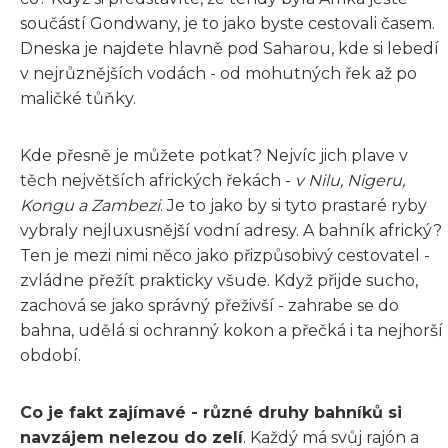
součástí Gondwany, je to jako byste cestovali časem.
Dneska je najdete hlavně pod Saharou, kde si lebedí
v nejrůznějších vodách - od mohutných řek až po
maličké tůňky.
Kde přesně je můžete potkat? Nejvíc jich plave v
těch největších afrických řekách -
v Nilu, Nigeru,
Kongu a Zambezi
. Je to jako by si tyto prastaré ryby
vybraly nejluxusnější vodní adresy. A bahník africký?
Ten je mezi nimi něco jako přizpůsobivý cestovatel -
zvládne přežít prakticky všude. Když přijde sucho,
zachová se jako správný přeživší - zahrabe se do
bahna, udělá si ochranný kokon a přečká i ta nejhorší
období.
Co je fakt zajímavé - různé druhy bahníků si
navzájem nelezou do zelí
. Každý má svůj rajón a