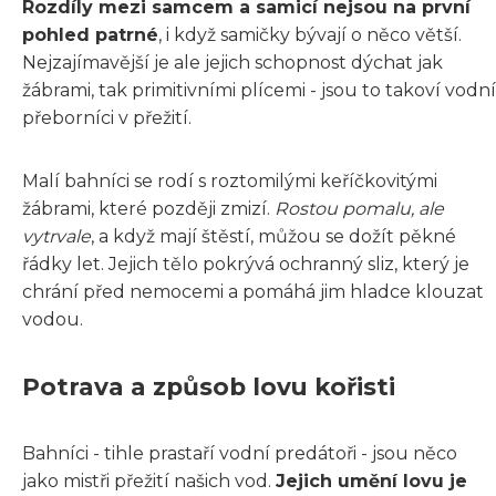
Rozdíly mezi samcem a samicí nejsou na první
pohled patrné
, i když samičky bývají o něco větší.
Nejzajímavější je ale jejich schopnost dýchat jak
žábrami, tak primitivními plícemi - jsou to takoví vodní
přeborníci v přežití.
Malí bahníci se rodí s roztomilými keříčkovitými
žábrami, které později zmizí.
Rostou pomalu, ale
vytrvale
, a když mají štěstí, můžou se dožít pěkné
řádky let. Jejich tělo pokrývá ochranný sliz, který je
chrání před nemocemi a pomáhá jim hladce klouzat
vodou.
Potrava a způsob lovu kořisti
Bahníci - tihle prastaří vodní predátoři - jsou něco
jako mistři přežití našich vod.
Jejich umění lovu je