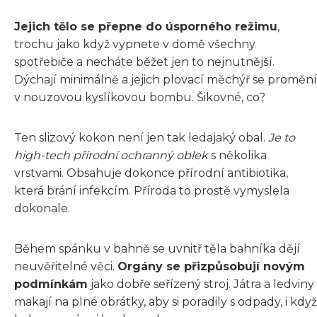
Jejich tělo se přepne do úsporného režimu
,
trochu jako když vypnete v domě všechny
spotřebiče a necháte běžet jen to nejnutnější.
Dýchají minimálně a jejich plovací měchýř se promění
v nouzovou kyslíkovou bombu. Šikovné, co?
Ten slizový kokon není jen tak ledajaký obal.
Je to
high-tech přírodní ochranný oblek
s několika
vrstvami. Obsahuje dokonce přírodní antibiotika,
která brání infekcím. Příroda to prostě vymyslela
dokonale.
Během spánku v bahně se uvnitř těla bahníka dějí
neuvěřitelné věci.
Orgány se přizpůsobují novým
podmínkám
jako dobře seřízený stroj. Játra a ledviny
makají na plné obrátky, aby si poradily s odpady, i když