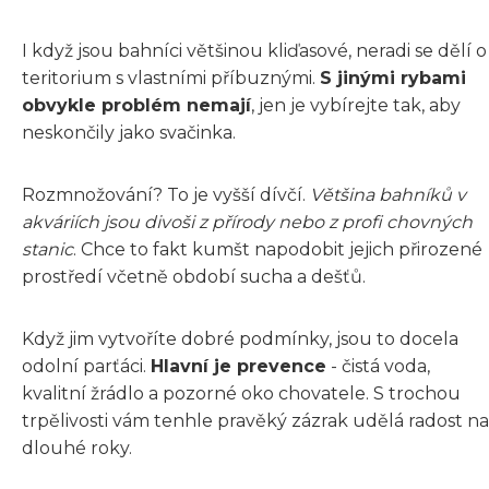
I když jsou bahníci většinou kliďasové, neradi se dělí o
teritorium s vlastními příbuznými.
S jinými rybami
obvykle problém nemají
, jen je vybírejte tak, aby
neskončily jako svačinka.
Rozmnožování? To je vyšší dívčí.
Většina bahníků v
akváriích jsou divoši z přírody nebo z profi chovných
stanic
. Chce to fakt kumšt napodobit jejich přirozené
prostředí včetně období sucha a dešťů.
Když jim vytvoříte dobré podmínky, jsou to docela
odolní parťáci.
Hlavní je prevence
- čistá voda,
kvalitní žrádlo a pozorné oko chovatele. S trochou
trpělivosti vám tenhle pravěký zázrak udělá radost na
dlouhé roky.