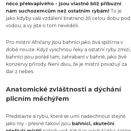
něco překvapivého - jsou vlastně blíž příbuzní
nám suchozemcům než ostatním rybám!
To je
jako kdyby vaši vzdálení bratranci žili celou dobu pod
vodou, a vy jste o tom nevěděli.
Pro místní Afričany jsou bahníci jako živá spižírna v
době nouze. Když vyschnou řeky a ostatní ryby zmizí,
bahníci jsou pořád tam, zahrabaní v bahně, jako živé
konzervy přírody. Není divu, že je místní považují za
dar z nebes.
Anatomické zvláštnosti a dýchání
plicním měchýřem
Představte si rybu, která se umí nadechnout stejně
jako my - přesně takoví jsou
bahníci, skuteční
přeživší mistři
našich vod. Když se jejich tůňka začne