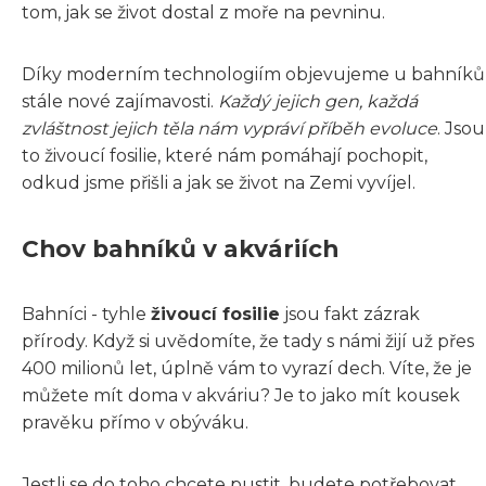
tom, jak se život dostal z moře na pevninu.
Díky moderním technologiím objevujeme u bahníků
stále nové zajímavosti.
Každý jejich gen, každá
zvláštnost jejich těla nám vypráví příběh evoluce
. Jsou
to živoucí fosilie, které nám pomáhají pochopit,
odkud jsme přišli a jak se život na Zemi vyvíjel.
Chov bahníků v akváriích
Bahníci - tyhle
živoucí fosilie
jsou fakt zázrak
přírody. Když si uvědomíte, že tady s námi žijí už přes
400 milionů let, úplně vám to vyrazí dech. Víte, že je
můžete mít doma v akváriu? Je to jako mít kousek
pravěku přímo v obýváku.
Jestli se do toho chcete pustit, budete potřebovat