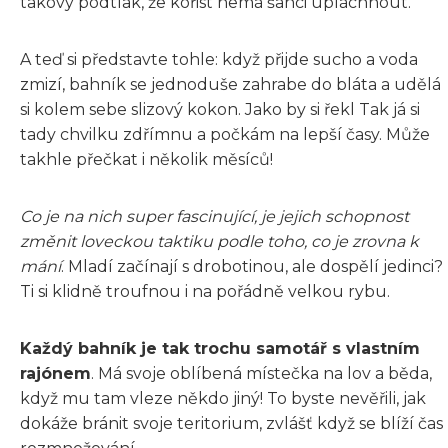
takový podtlak, že kořist nemá šanci upláchnout.
A teď si představte tohle: když přijde sucho a voda
zmizí, bahník se jednoduše zahrabe do bláta a udělá
si kolem sebe slizový kokon. Jako by si řekl Tak já si
tady chvilku zdřímnu a počkám na lepší časy. Může
takhle přečkat i několik měsíců!
Co je na nich super fascinující, je jejich schopnost
změnit loveckou taktiku podle toho, co je zrovna k
mání
. Mladí začínají s drobotinou, ale dospělí jedinci?
Ti si klidně troufnou i na pořádně velkou rybu.
Každý bahník je tak trochu samotář s vlastním
rajónem
. Má svoje oblíbená místečka na lov a běda,
když mu tam vleze někdo jiný! To byste nevěřili, jak
dokáže bránit svoje teritorium, zvlášť když se blíží čas