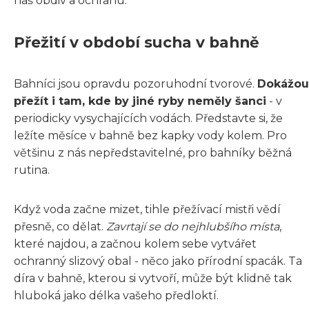
náš obdiv a ochranu.
Přežití v období sucha v bahně
Bahníci jsou opravdu pozoruhodní tvorové.
Dokážou
přežít i tam, kde by jiné ryby neměly šanci
- v
periodicky vysychajících vodách. Představte si, že
ležíte měsíce v bahně bez kapky vody kolem. Pro
většinu z nás nepředstavitelné, pro bahníky běžná
rutina.
Když voda začne mizet, tihle přežívací mistři vědí
přesně, co dělat.
Zavrtají se do nejhlubšího místa
,
které najdou, a začnou kolem sebe vytvářet
ochranný slizový obal - něco jako přírodní spacák. Ta
díra v bahně, kterou si vytvoří, může být klidně tak
hluboká jako délka vašeho předloktí.