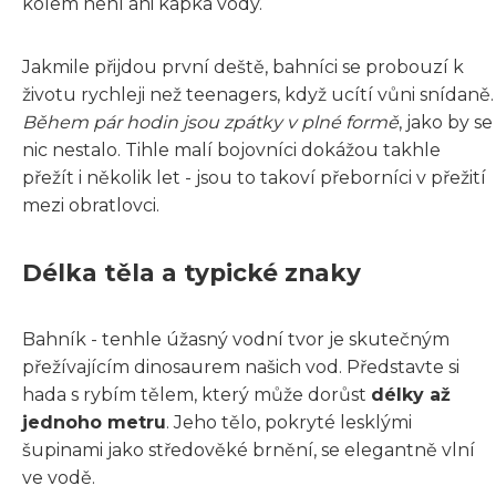
kolem není ani kapka vody.
Jakmile přijdou první deště, bahníci se probouzí k
životu rychleji než teenagers, když ucítí vůni snídaně.
Během pár hodin jsou zpátky v plné formě
, jako by se
nic nestalo. Tihle malí bojovníci dokážou takhle
přežít i několik let - jsou to takoví přeborníci v přežití
mezi obratlovci.
Délka těla a typické znaky
Bahník - tenhle úžasný vodní tvor je skutečným
přežívajícím dinosaurem našich vod. Představte si
hada s rybím tělem, který může dorůst
délky až
jednoho metru
. Jeho tělo, pokryté lesklými
šupinami jako středověké brnění, se elegantně vlní
ve vodě.