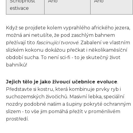
Schopnost
Ano
Ano
estivace
Když se projdete kolem vyprahlého afrického jezera,
možná ani netušíte, že pod zaschlým bahnem
přežívají tito
fascinující tvorové
. Zabalení ve vlastním
slizkém kokonu dokážou přečkat i několikaměsíční
období sucha. To není sci-fi - to je skutečný život
bahníků!
Jejich tělo je jako živoucí učebnice evoluce
.
Představte si kostru, která kombinuje prvky ryb i
suchozemských živočichů. Masivní lebka, speciální
nozdry podobné našim a šupiny pokryté ochranným
slizem - to vše jim pomáhá přežít v proměnlivém
prostředí.