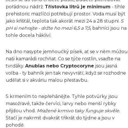
pořádnou nádrž.
Třístovka litrů je minimum
- tihle
prehistoric mazlíčci potřebují prostor. Voda musí být
jako křišťál, teplota tak akorát mezi 24 a 28 stupni.
S
pH si nehrajte - držte ho mezi 6,5 a 7,5
, bahníci jsou na
tohle docela hákliví.
Na dno nasypte jemňoučký písek, ať se v něm můžou
naši kamarádi rochňat. Co se týče rostlin, vsaďte na
tvrďáky.
Anubias nebo Cryptocoryne
jsou jasná
volba - ty bahník jen tak nevyvrátí, když se rozhodne
udělat si v akváriu malou přestavbu.
S krmením to nepřehánějte. Tyhle potvůrky jsou
masožravé, takže červíci, larvy nebo menší rybky
přijdou vhod.
Mražené krmivo taky funguje skvěle
.
Stačí je nakrmit dvakrát třikrát do týdne a jsou v
pohodě.