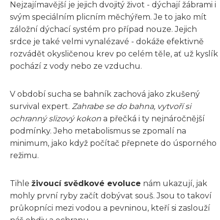
Nejzajímavější je jejich dvojitý život - dýchají žábrami i
svým speciálním plicním měchýřem. Je to jako mít
záložní dýchací systém pro případ nouze. Jejich
srdce je také velmi vynalézavé - dokáže efektivně
rozvádět okysličenou krev po celém těle, ať už kyslík
pochází z vody nebo ze vzduchu.
V období sucha se bahník zachová jako zkušený
survival expert.
Zahrabe se do bahna, vytvoří si
ochranný slizový kokon
a přečká i ty nejnáročnější
podmínky. Jeho metabolismus se zpomalí na
minimum, jako když počítač přepnete do úsporného
režimu.
Tihle
živoucí svědkové evoluce
nám ukazují, jak
mohly první ryby začít dobývat souš. Jsou to takoví
průkopníci mezi vodou a pevninou, kteří si zaslouží