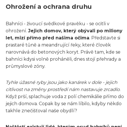
Ohrožení a ochrana druhu
Bahníci - živoucí svědkové pravěku - se ocitli v
ohrožení.
Jejich domov, který obývali po miliony
let, mizí přímo před našima očima
. Představte si
prastaré tůně a meandrující řeky, které člověk
narovnává do betonových koryt. Právě tam, kde se
bahníci kdysi volně proháněli, dnes stojí přehrady a
průmyslové zóny.
Tyhle úžasné ryby jsou jako kanárek v dole - jejich
citlivost na změny prostředí nám nastavuje zrcadlo
.
Když prší, splachuje voda z polí chemikálie přímo do
jejich domova. Copak by se nám líbilo, kdyby někdo
takhle znečišťoval naše obydlí?
Naštěstí existují lidé, kterým osud bahníků není