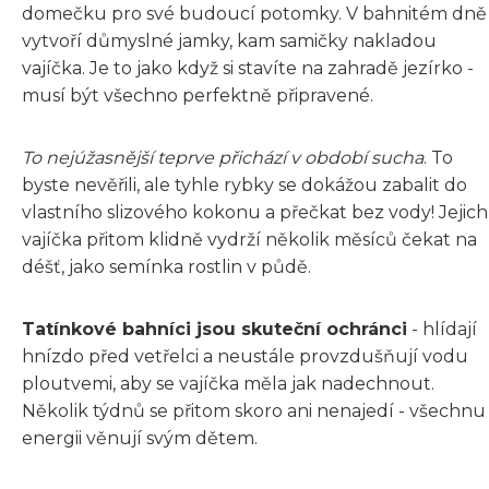
domečku pro své budoucí potomky. V bahnitém dně
vytvoří důmyslné jamky, kam samičky nakladou
vajíčka. Je to jako když si stavíte na zahradě jezírko -
musí být všechno perfektně připravené.
To nejúžasnější teprve přichází v období sucha
. To
byste nevěřili, ale tyhle rybky se dokážou zabalit do
vlastního slizového kokonu a přečkat bez vody! Jejich
vajíčka přitom klidně vydrží několik měsíců čekat na
déšť, jako semínka rostlin v půdě.
Tatínkové bahníci jsou skuteční ochránci
- hlídají
hnízdo před vetřelci a neustále provzdušňují vodu
ploutvemi, aby se vajíčka měla jak nadechnout.
Několik týdnů se přitom skoro ani nenajedí - všechnu
energii věnují svým dětem.