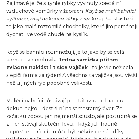
Zajímavé je, že si tyhle rybky vyvinuly speciální
vzduchové komůrky v žábrách.
Když se malí bahníci
vylíhnou, mají dokonce žábry zvenku
- představte si
to jako malé roztomilé chocholky, které jim pomáhají
dýchat i ve vodě chudé na kyslík.
Když se bahníci rozmnožují, je to jako by se celá
komunita domluvila.
Jedna samička přitom
zvládne naklást i tisíce vajíček
- to je víc než celá
slepičí farma za týden! A všechna ta vajíčka jsou větší
než u jiných ryb podobné velikosti.
Maličcí bahníci zůstávají pod tátovou ochranou,
dokud nejsou dost silní na samostatný život. Ze
začátku zobou jen nejmenší sousto, ale postupně se
z nich stávají skuteční lovci. I když jich hodně
nepřežije - příroda může být někdy drsná - díky