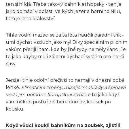
ten si hlídá. Třeba takový bahník ethiopský - ten je
jako domácí v oblasti Velkých jezer a horního Nilu,
tam je jeho království.
Tihle vodní mazáci se za ta léta naučili parádní trik -
umí dýchat vzduch jako my! Díky speciálním plicním
vakům přežijí i tam, kde by jiné ryby neměly šanci. Je
to jako kdyby měli záložní dýchací systém pro horší
časy.
Jenže i tihle odolní přeživší to nemají v dnešní době
lehké.
Klimatické změny, mizející mokřady a špinavá
voda jim pořádně komplikují život
. Je to jako když
vám někdo postupně bere domov, kousek po
kousku.
Když vědci koukli bahníkům na zoubek, zjistili