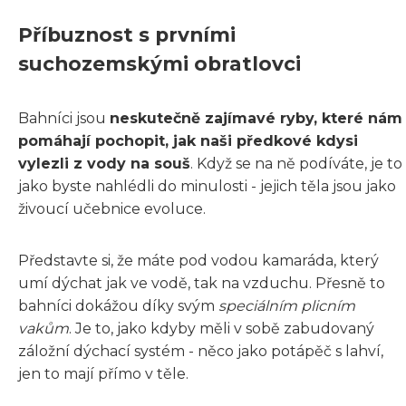
Příbuznost s prvními
suchozemskými obratlovci
Bahníci jsou
neskutečně zajímavé ryby, které nám
pomáhají pochopit, jak naši předkové kdysi
vylezli z vody na souš
. Když se na ně podíváte, je to
jako byste nahlédli do minulosti - jejich těla jsou jako
živoucí učebnice evoluce.
Představte si, že máte pod vodou kamaráda, který
umí dýchat jak ve vodě, tak na vzduchu. Přesně to
bahníci dokážou díky svým
speciálním plicním
vakům
. Je to, jako kdyby měli v sobě zabudovaný
záložní dýchací systém - něco jako potápěč s lahví,
jen to mají přímo v těle.