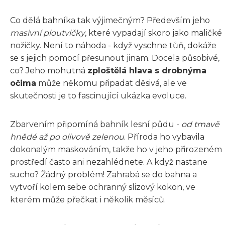
Co dělá bahníka tak výjimečným? Především jeho
masivní ploutvičky
, které vypadají skoro jako maličké
nožičky. Není to náhoda - když vyschne tůň, dokáže
se s jejich pomocí přesunout jinam. Docela působivé,
co? Jeho mohutná
zploštělá hlava s drobnýma
očima
může někomu připadat děsivá, ale ve
skutečnosti je to fascinující ukázka evoluce.
Zbarvením připomíná bahník lesní půdu -
od tmavě
hnědé až po olivově zelenou
. Příroda ho vybavila
dokonalým maskováním, takže ho v jeho přirozeném
prostředí často ani nezahlédnete. A když nastane
sucho? Žádný problém! Zahrabá se do bahna a
vytvoří kolem sebe ochranný slizový kokon, ve
kterém může přečkat i několik měsíců.