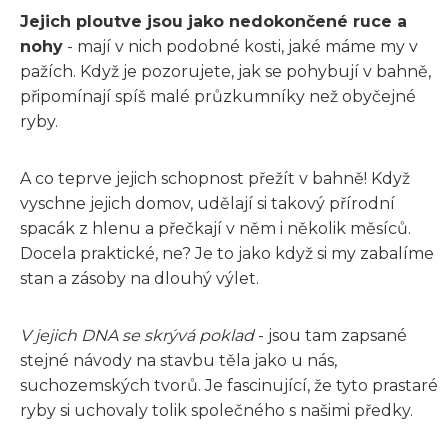
Jejich ploutve jsou jako nedokončené ruce a
nohy
- mají v nich podobné kosti, jaké máme my v
pažích. Když je pozorujete, jak se pohybují v bahně,
připomínají spíš malé průzkumníky než obyčejné
ryby.
A co teprve jejich schopnost přežít v bahně! Když
vyschne jejich domov, udělají si takový přírodní
spacák z hlenu a přečkají v něm i několik měsíců.
Docela praktické, ne? Je to jako když si my zabalíme
stan a zásoby na dlouhý výlet.
V jejich DNA se skrývá poklad
- jsou tam zapsané
stejné návody na stavbu těla jako u nás,
suchozemských tvorů. Je fascinující, že tyto prastaré
ryby si uchovaly tolik společného s našimi předky.