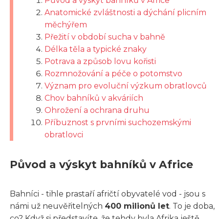
Původ a výskyt bahníků v Africe
Anatomické zvláštnosti a dýchání plicním
měchýřem
Přežití v období sucha v bahně
Délka těla a typické znaky
Potrava a způsob lovu kořisti
Rozmnožování a péče o potomstvo
Význam pro evoluční výzkum obratlovců
Chov bahníků v akváriích
Ohrožení a ochrana druhu
Příbuznost s prvními suchozemskými
obratlovci
Původ a výskyt bahníků v Africe
Bahníci - tihle prastaří afričtí obyvatelé vod - jsou s
námi už neuvěřitelných
400 milionů let
. To je doba,
co? Když si představíte, že tehdy byla Afrika ještě