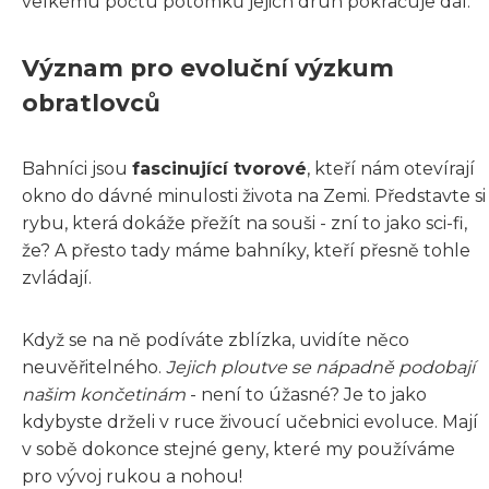
velkému počtu potomků jejich druh pokračuje dál.
Význam pro evoluční výzkum
obratlovců
Bahníci jsou
fascinující tvorové
, kteří nám otevírají
okno do dávné minulosti života na Zemi. Představte si
rybu, která dokáže přežít na souši - zní to jako sci-fi,
že? A přesto tady máme bahníky, kteří přesně tohle
zvládají.
Když se na ně podíváte zblízka, uvidíte něco
neuvěřitelného.
Jejich ploutve se nápadně podobají
našim končetinám
- není to úžasné? Je to jako
kdybyste drželi v ruce živoucí učebnici evoluce. Mají
v sobě dokonce stejné geny, které my používáme
pro vývoj rukou a nohou!