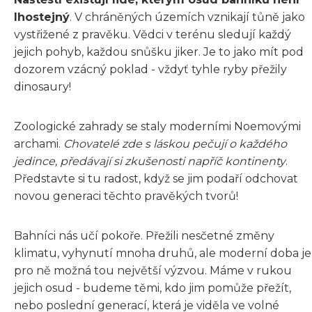
lhostejný
. V chráněných územích vznikají tůně jako
vystřižené z pravěku. Vědci v terénu sledují každý
jejich pohyb, každou snůšku jiker. Je to jako mít pod
dozorem vzácný poklad - vždyť tyhle ryby přežily
dinosaury!
Zoologické zahrady se staly moderními Noemovými
archami.
Chovatelé zde s láskou pečují o každého
jedince, předávají si zkušenosti napříč kontinenty
.
Představte si tu radost, když se jim podaří odchovat
novou generaci těchto pravěkých tvorů!
Bahníci nás učí pokoře. Přežili nesčetné změny
klimatu, vyhynutí mnoha druhů, ale moderní doba je
pro ně možná tou největší výzvou. Máme v rukou
jejich osud - budeme těmi, kdo jim pomůže přežít,
nebo poslední generací, která je viděla ve volné