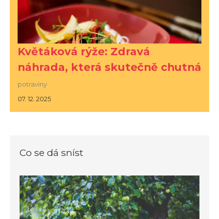
Květáková rýže: Zdravá
náhrada, která skutečně chutná
potraviny
07. 12. 2025
Co se dá sníst