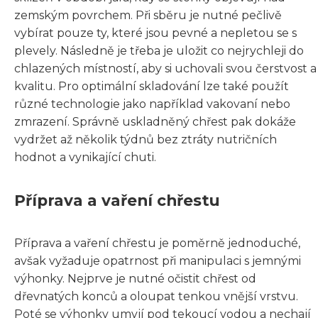
zemským povrchem. Při sběru je nutné pečlivě
vybírat pouze ty, které jsou pevné a nepletou se s
plevely. Následně je třeba je uložit co nejrychleji do
chlazených místností, aby si uchovali svou čerstvost a
kvalitu. Pro optimální skladování lze také použít
různé technologie jako například vakovaní nebo
zmrazení. Správně uskladněný chřest pak dokáže
vydržet až několik týdnů bez ztráty nutričních
hodnot a vynikající chuti.
Příprava a vaření chřestu
Příprava a vaření chřestu je poměrně jednoduché,
avšak vyžaduje opatrnost při manipulaci s jemnými
výhonky. Nejprve je nutné očistit chřest od
dřevnatých konců a oloupat tenkou vnější vrstvu.
Poté se výhonky umyjí pod tekoucí vodou a nechají