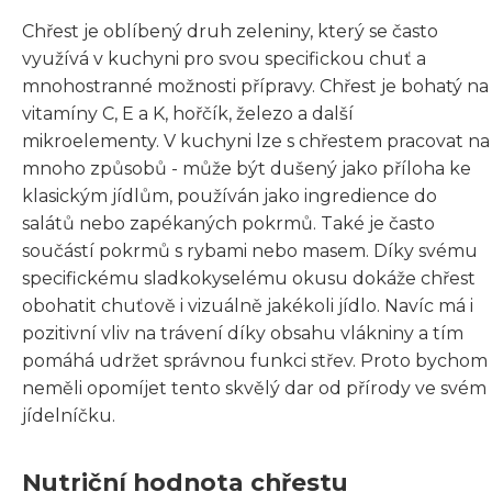
Chřest je oblíbený druh zeleniny, který se často
využívá v kuchyni pro svou specifickou chuť a
mnohostranné možnosti přípravy. Chřest je bohatý na
vitamíny C, E a K, hořčík, železo a další
mikroelementy. V kuchyni lze s chřestem pracovat na
mnoho způsobů - může být dušený jako příloha ke
klasickým jídlům, používán jako ingredience do
salátů nebo zapékaných pokrmů. Také je často
součástí pokrmů s rybami nebo masem. Díky svému
specifickému sladkokyselému okusu dokáže chřest
obohatit chuťově i vizuálně jakékoli jídlo. Navíc má i
pozitivní vliv na trávení díky obsahu vlákniny a tím
pomáhá udržet správnou funkci střev. Proto bychom
neměli opomíjet tento skvělý dar od přírody ve svém
jídelníčku.
Nutriční hodnota chřestu