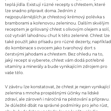
teplá jídla. Existují různé recepty s chřestem, které
lze snadno připravit doma. Jedním z
nejpopulárnějších je chřestový krémový polévka s
bramborami a kořenovou zeleninou. Dalším skvělým
receptem je grilovaný chřest s olivovým olejem a solí,
což vytváří lahodnou chuť k této zelenině. Chřest lze
také použít jako přísadu pro různé dezerty, například
do kombinace s ovocem jako tvarohový dort s
čerstvými jahodami a chřestem. Bez ohledu na to,
jaký recept si vyberete, chřest vám dodá potřebné
vitamíny a minerály a bude vynikajícím zdrojem pro
vaše tělo.
V závěru lze konstatovat, že chřest je nejen vynikající
zelenina s mnoha prospěšnými účinky na lidské
zdraví, ale zároveň i náročná na pěstování a přípravu.
Je důležité dbát na správné podmínky pro jeho růst,