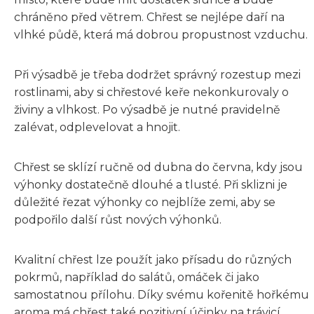
chráněno před větrem. Chřest se nejlépe daří na
vlhké půdě, která má dobrou propustnost vzduchu.
Při výsadbě je třeba dodržet správný rozestup mezi
rostlinami, aby si chřestové keře nekonkurovaly o
živiny a vlhkost. Po výsadbě je nutné pravidelně
zalévat, odplevelovat a hnojit.
Chřest se sklízí ručně od dubna do června, kdy jsou
výhonky dostatečně dlouhé a tlusté. Při sklizni je
důležité řezat výhonky co nejblíže zemi, aby se
podpořilo další růst nových výhonků.
Kvalitní chřest lze použít jako přísadu do různých
pokrmů, například do salátů, omáček či jako
samostatnou přílohu. Díky svému kořenitě hořkému
aroma má chřest také pozitivní účinky na trávicí