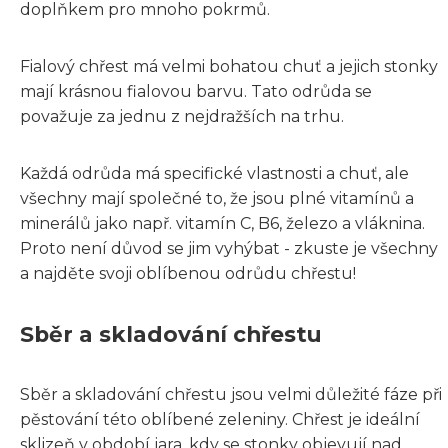
doplňkem pro mnoho pokrmů.
Fialový chřest má velmi bohatou chuť a jejich stonky
mají krásnou fialovou barvu. Tato odrůda se
považuje za jednu z nejdražších na trhu.
Každá odrůda má specifické vlastnosti a chuť, ale
všechny mají společné to, že jsou plné vitamínů a
minerálů jako např. vitamín C, B6, železo a vláknina.
Proto není důvod se jim vyhýbat - zkuste je všechny
a najděte svoji oblíbenou odrůdu chřestu!
Sběr a skladování chřestu
Sběr a skladování chřestu jsou velmi důležité fáze při
pěstování této oblíbené zeleniny. Chřest je ideální
sklizeň v období jara, kdy se stonky objevují nad