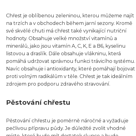
Chřest je oblíbenou zeleninou, kterou můžeme najít
na trzích a v obchodech během jarní sezony. Kromě
své skvělé chuti má chřest také vynikající nutriční
hodnoty. Obsahuje velké množství vitamínů a
minerálů, jako jsou vitamín A, C, K, E a B6, kyselinu
listovou a draslík. Dále obsahuje vlákninu, která
pomáhá udržovat správnou funkci trávicího systému.
Navíc obsahuje i antioxidanty, které pomáhají bojovat
proti volným radikálům v těle. Chřest je tak ideálním
zdrojem pro podporu zdravého stravování.
Pěstování chřestu
Pěstování chřestu je poměrně náročné a vyžaduje
pečlivou přípravu půdy. Je důležité zvolit vhodné
místo, které bude mít dostatek slunce a bude