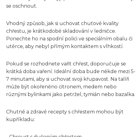
se oschnout.
Vhodný způsob, jak si uchovat chuťové kvality
chřestu, je krátkodobé skladování v ledničce.
Ponechte ho na spodní polici ve speciálním obalu či
utěrce, aby nebyl přímým kontaktem s vlhkostí.
Pokud se rozhodnete vařit chřest, doporučuje se
krátká doba vaření. Ideální doba bude někde mezi 5-
7 minutami, aby si uchovat svoji křupavost. Na talíři
může být okořeněno citronem, medem nebo
různými bylinkami jako petržel, tymián nebo bazalka.
Chutné a zdravé recepty s chřestem mohou být
kupříkladu:
- Chroust s dušeným chřestem