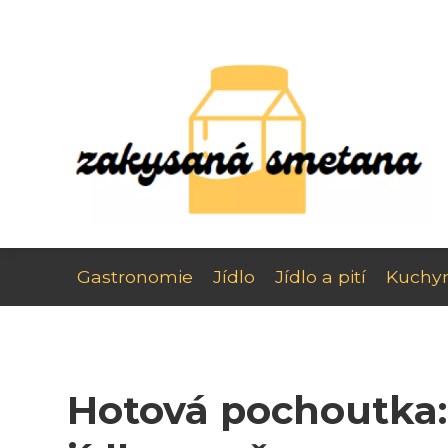
Gastronomie
Jídlo
Jídlo a pití
Kuchy
Hotová pochoutka: