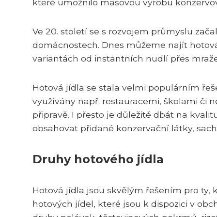
které umožnilo masovou výrobu konzervov
Ve 20. století se s rozvojem průmyslu začal
domácnostech. Dnes můžeme najít hotová 
variantách od instantních nudlí přes mra
Hotová jídla se stala velmi populárním řeš
využívány např. restauracemi, školami či 
připravě. I přesto je důležité dbát na kvali
obsahovat přidané konzervační látky, sacha
Druhy hotového jídla
Hotová jídla jsou skvělým řešením pro ty, k
hotových jídel, které jsou k dispozici v ob