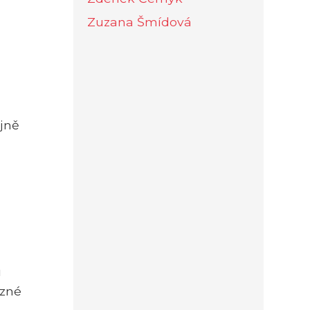
Zuzana Šmídová
ojně
ů
ůzné