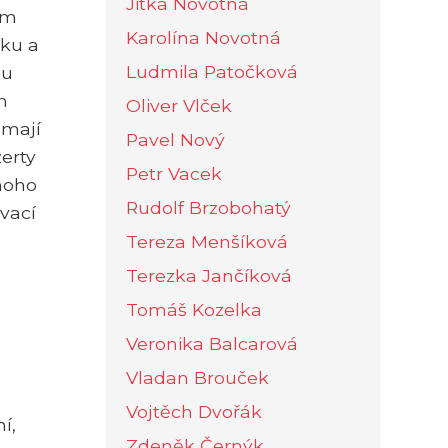
Jitka Novotná
em
Karolína Novotná
tku a
Ludmila Patočková
ou
h
Oliver Vlček
 mají
Pavel Nový
zerty
Petr Vacek
mnoho
Rudolf Brzobohatý
ovací
Tereza Menšíková
Terezka Jančíková
Tomáš Kozelka
Veronika Balcarová
Vladan Brouček
Vojtěch Dvořák
í,
Zdeněk Černýk