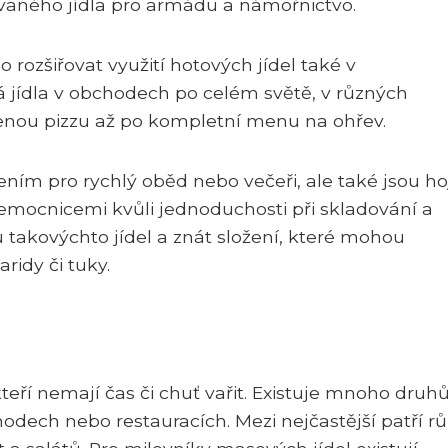
aného jídla pro armádu a námořnictvo.
o rozšiřovat využití hotových jídel také v
jídla v obchodech po celém světě, v různých
ženou pizzu až po kompletní menu na ohřev.
ením pro rychlý oběd nebo večeři, ale také jsou h
nemocnicemi kvůli jednoduchosti při skladování a
tu takovýchto jídel a znát složení, které mohou
ridy či tuky.
teří nemají čas či chuť vařit. Existuje mnoho druh
chodech nebo restauracích. Mezi nejčastější patří r