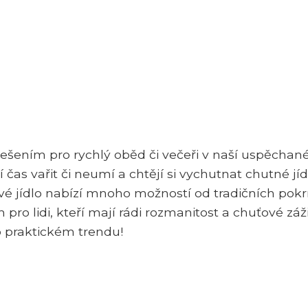
řešením pro rychlý oběd či večeři v naší uspěchan
í čas vařit či neumí a chtějí si vychutnat chutné jíd
tové jídlo nabízí mnoho možností od tradičních po
 pro lidi, kteří mají rádi rozmanitost a chuťové záži
o praktickém trendu!