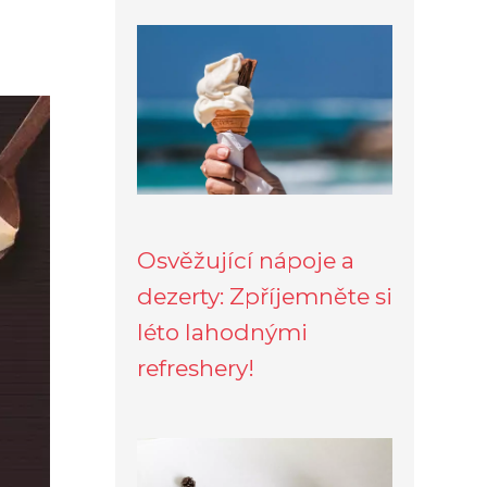
Osvěžující nápoje a
dezerty: Zpříjemněte si
léto lahodnými
refreshery!