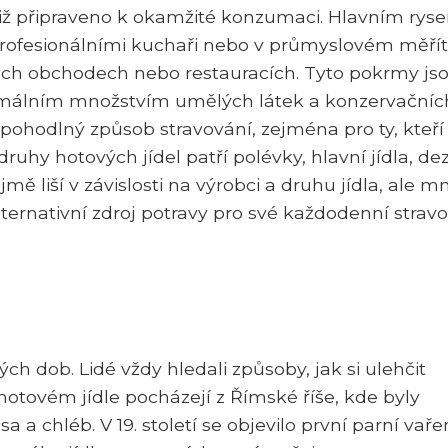
je již připraveno k okamžité konzumaci. Hlavním rys
a profesionálními kuchaři nebo v průmyslovém měří
ých obchodech nebo restauracích. Tyto pokrmy js
nimálním množstvím umělých látek a konzervačníc
a pohodlný způsob stravování, zejména pro ty, kteří
uhy hotových jídel patří polévky, hlavní jídla, de
jmě liší v závislosti na výrobci a druhu jídla, ale 
lternativní zdroj potravy pro své každodenní strav
ch dob. Lidé vždy hledali způsoby, jak si ulehčit
o hotovém jídle pocházejí z Římské říše, kde byly
 chléb. V 19. století se objevilo první parní vařen