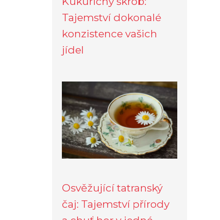
Kukuřičný škrob:
Tajemství dokonalé
konzistence vašich
jídel
Osvěžující tatranský
čaj: Tajemství přírody