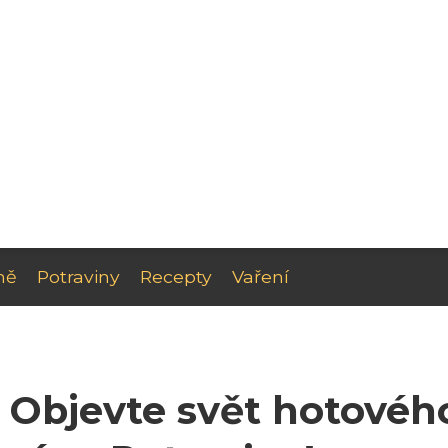
ně
Potraviny
Recepty
Vaření
 Objevte svět hotovéh