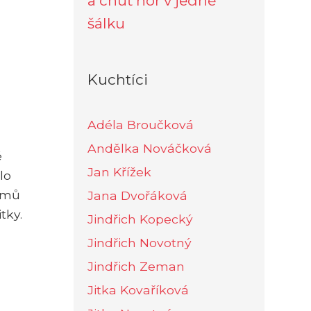
a chuť hor v jedné
šálku
Kuchtíci
Adéla Broučková
Andělka Nováčková
é
Jan Křížek
lo
krmů
Jana Dvořáková
tky.
Jindřich Kopecký
Jindřich Novotný
Jindřich Zeman
Jitka Kovaříková