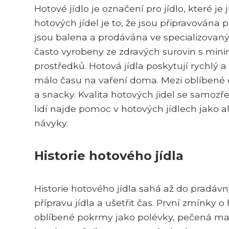
Hotové jídlo je označení pro jídlo, které 
hotových jídel je to, že jsou připravován
jsou balena a prodávána ve specializovan
často vyrobeny ze zdravých surovin s mi
prostředků. Hotová jídla poskytují rychlý 
málo času na vaření doma. Mezi oblíbené dr
a snacky. Kvalita hotových jidel se samozře
lidí najde pomoc v hotových jídlech jako a
návyky.
Historie hotového jídla
Historie hotového jídla sahá až do pradávný
přípravu jídla a ušetřit čas. První zmínky 
oblíbené pokrmy jako polévky, pečená masa a