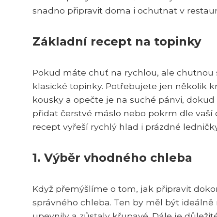
snadno připravit doma i ochutnat v restaur
Základní recept na topinky
Pokud máte chuť na rychlou, ale chutnou s
klasické topinky. Potřebujete jen několik k
kousky a opečte je na suché pánvi, dokud
přidat čerstvé máslo nebo pokrm dle vaší c
recept vyřeší rychlý hlad i prázdné ledničky
1. Výběr vhodného chleba
Když přemýšlíme o tom, jak připravit doko
správného chleba. Ten by měl být ideálně 
upevnily a zůstaly křupavé. Dále je důležit