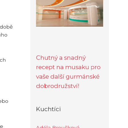
é době
uho
Chutný a snadný
ích
recept na musaku pro
vaše další gurmánské
dobrodružství!
nebo
Kuchtíci
že
Adéla Broučková