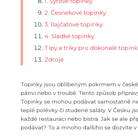
1. Sýrové topinky
2. Česnekové topinky
3. Rajčatové topinky
4. Sladké topinky
Tipy a triky pro dokonalé topink
Zdroje
Topinky jsou oblíbeným pokrmem v české k
pánvi nebo v troubě. Tento způsob přípra
Topinky se mohou podávat samostatně neb
teplé polévky či studené saláty. V Česku j
každé restauraci nebo bistra. Jak se ale př
podávat? To a mnoho dalšího se dozvíte v