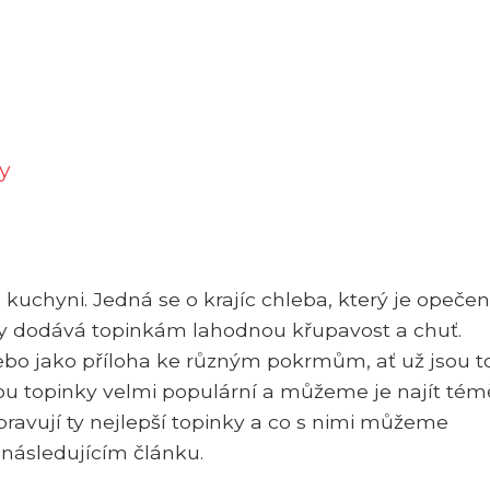
y
uchyni. Jedná se o krajíc chleba, který je opeče
vy dodává topinkám lahodnou křupavost a chuť.
o jako příloha ke různým pokrmům, ať už jsou t
sou topinky velmi populární a můžeme je najít tém
ipravují ty nejlepší topinky a co s nimi můžeme
 následujícím článku.