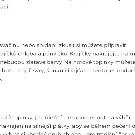
aci.
vačinu nebo snídani, zkusit si můžete připravit
rajíčků chleba a pánvičku. Krajíčky nakrájejte na 
 nebudou zlatavé barvy. Na hotové topinky můžet
huti – např. syry, šunku či rajčata. Tento jednodu
.
nalé topinky, je důležité nezapomenout na výběr
nakrájen na silnější plátky, aby se během pečení 
é vybrat si vhodný druh chleba - pro tradiční české