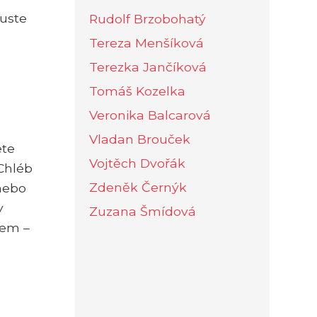
kuste
Rudolf Brzobohatý
Tereza Menšíková
Terezka Jančíková
Tomáš Kozelka
Veronika Balcarová
Vladan Brouček
ete
Vojtěch Dvořák
 Chléb
Zdeněk Černýk
 nebo
y
Zuzana Šmídová
bem –