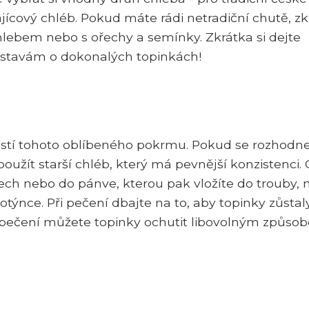
jícový chléb. Pokud máte rádi netradiční chutě, z
lebem nebo s ořechy a semínky. Zkrátka si dejte
dstavám o dokonalých topinkách!
částí tohoto oblíbeného pokrmu. Pokud se rozhodn
oužít starší chléb, který má pevnější konzistenci.
lech nebo do pánve, kterou pak vložíte do trouby,
otýnce. Při pečení dbajte na to, aby topinky zůstal
upečení můžete topinky ochutit libovolným způso