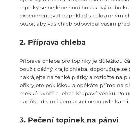
topinky se nejlépe hodí houskový nebo kra
experimentovat například s celozrnným ch
pozor, aby váš chléb odpovídal vašim pře
2. Příprava chleba
Příprava chleba pro topinky je důležitou 
použít běžný krajíc chleba, doporučuje se p
nakrájejte na tenké plátky a rozložte na p
přikryjete pokličkou a opékáte přímo na pl
měkké uvnitř a lehce křupavé venku. Po 
například s máslem a solí nebo bylinkami.
3. Pečení topinek na pánvi