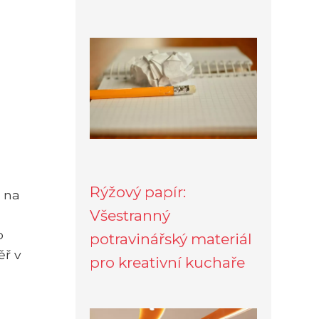
Rýžový papír:
n na
Všestranný
o
potravinářský materiál
ěř v
pro kreativní kuchaře