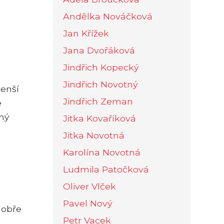
Andělka Nováčková
Jan Křížek
Jana Dvořáková
Jindřich Kopecký
Jindřich Novotný
menší
Jindřich Zeman
e
chý
Jitka Kovaříková
Jitka Novotná
Karolína Novotná
Ludmila Patočková
Oliver Vlček
Pavel Nový
dobře
Petr Vacek