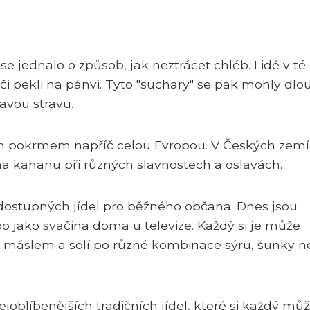
se jednalo o způsob, jak neztrácet chléb. Lidé v t
 či pekli na pánvi. Tyto "suchary" se pak mohly dlo
avou stravu.
ým pokrmem napříč celou Evropou. V Českých zem
a kahanu při různých slavnostech a oslavách.
 dostupných jídel pro běžného občana. Dnes jsou
o jako svačina doma u televize. Každý si je může
 s máslem a solí po různé kombinace sýru, šunky 
oblíbenějších tradičních jídel, které si každý mů