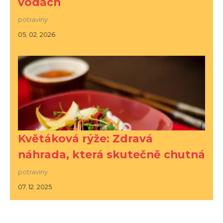
vodách
potraviny
05. 02. 2026
Květáková rýže: Zdravá
náhrada, která skutečně chutná
potraviny
07. 12. 2025