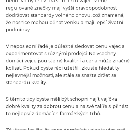
nebo "volný chov" na štítcích u vajec. Méně
regulované značky mají vyšší pravdopodobnost
dodržovat standardy volného chovu, což znamená,
že nosnice mohou běhat venku a mají lepší životní
podmínky.
V neposlední řadě je důležité sledovat cenu vajec a
experimentovat s různými prodejci. Ne všechny
domácí vejce jsou stejně kvalitní a cena může značně
kolísat. Pokud byste rádi ušetřili, zkuste hledat ty
nejlevnější možnosti, ale stále se snažte držet se
standardu kvality.
S těmito tipy byste měli být schopni najít vajíčka
dobré kvality za dobrou cenu a na své talíře si přinést
to nejlepší z domácích farmářských trhů.