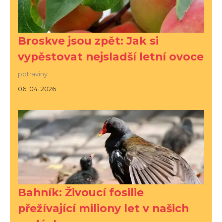
Broskve jsou zpět: Jak si
vypěstovat nejsladší letní ovoce
potraviny
06. 04. 2026
Bahník: Živoucí fosilie
přežívající miliony let v našich