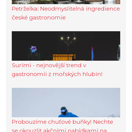
Petrželka: Neodmyslitelná ingredience
české gastronomie
Surimi - nejnovější trend v
gastronomii z mořských hlubin!
Probouzíme chuťové buňky! Nechte
se okouzlit akčními nabídkami na