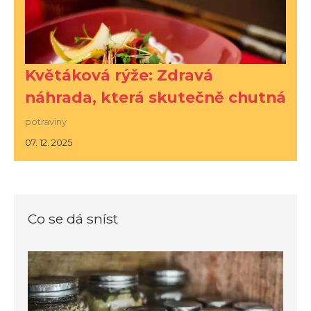
Květáková rýže: Zdravá
náhrada, která skutečně chutná
potraviny
07. 12. 2025
Co se dá sníst