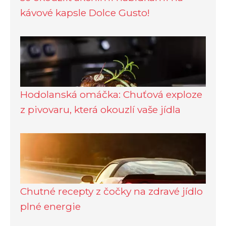
kávové kapsle Dolce Gusto!
Hodolanská omáčka: Chuťová exploze
z pivovaru, která okouzlí vaše jídla
Chutné recepty z čočky na zdravé jídlo
plné energie