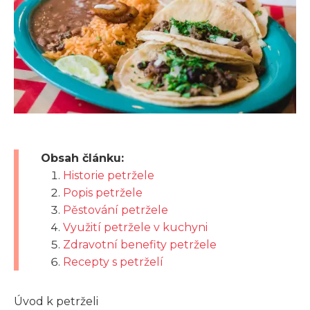
Obsah článku:
Historie petržele
Popis petržele
Pěstování petržele
Využití petržele v kuchyni
Zdravotní benefity petržele
Recepty s petrželí
Úvod k petrželi