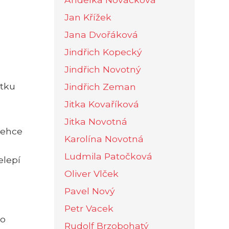
Jan Křížek
Jana Dvořáková
Jindřich Kopecký
Jindřich Novotný
etku
Jindřich Zeman
Jitka Kovaříková
Jitka Novotná
lehce
Karolína Novotná
Ludmila Patočková
elepí
Oliver Vlček
Pavel Nový
Petr Vacek
ho
Rudolf Brzobohatý