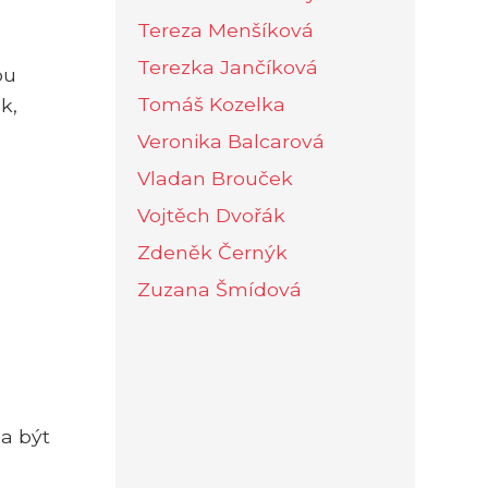
Tereza Menšíková
Terezka Jančíková
ou
Tomáš Kozelka
k,
Veronika Balcarová
Vladan Brouček
Vojtěch Dvořák
Zdeněk Černýk
Zuzana Šmídová
la být