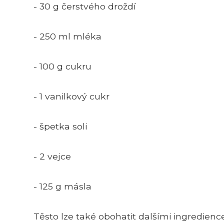
- 30 g čerstvého droždí
- 250 ml mléka
- 100 g cukru
- 1 vanilkový cukr
- špetka soli
- 2 vejce
- 125 g másla
Těsto lze také obohatit dalšími ingredien