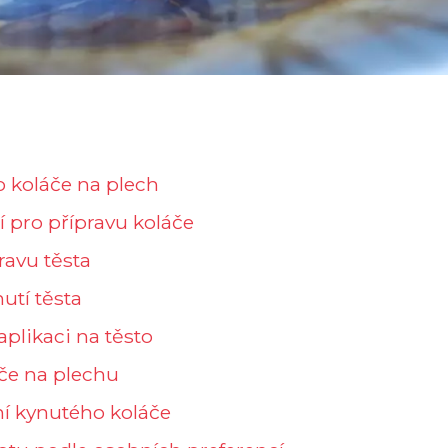
o koláče na plech
 pro přípravu koláče
ravu těsta
utí těsta
aplikaci na těsto
áče na plechu
ní kynutého koláče