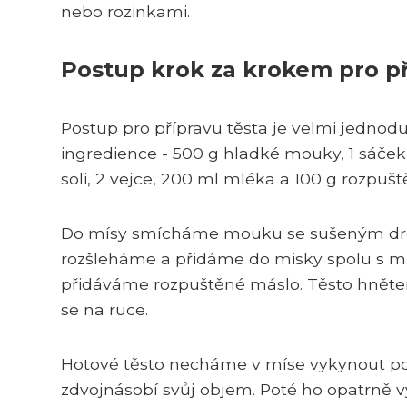
nebo rozinkami.
Postup krok za krokem pro př
Postup pro přípravu těsta je velmi jednod
ingredience - 500 g hladké mouky, 1 sáček 
soli, 2 vejce, 200 ml mléka a 100 g rozpuš
Do mísy smícháme mouku se sušeným drožd
rozšleháme a přidáme do misky spolu s 
přidáváme rozpuštěné máslo. Těsto hnětem
se na ruce.
Hotové těsto necháme v míse vykynout po
zdvojnásobí svůj objem. Poté ho opatrně