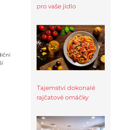
pro vaše jídlo
iční
ší
Tajemství dokonalé
rajčatové omáčky