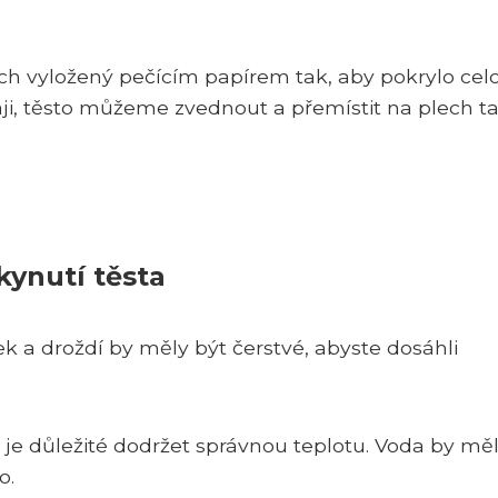
ch vyložený pečícím papírem tak, aby pokrylo cel
i, těsto můžeme zvednout a přemístit na plech ta
kynutí těsta
ek a droždí by měly být čerstvé, abyste dosáhli
a je důležité dodržet správnou teplotu. Voda by mě
o.