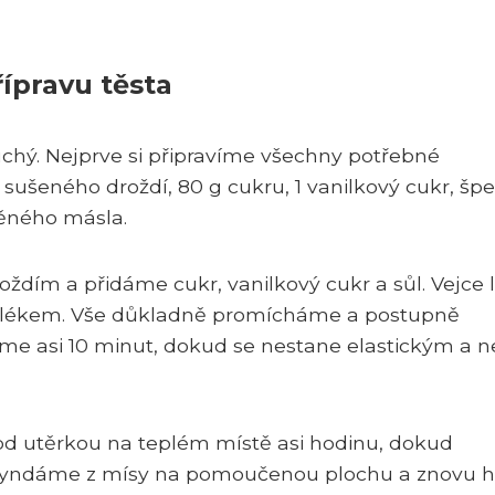
ípravu těsta
uchý. Nejprve si připravíme všechny potřebné
sušeného droždí, 80 g cukru, 1 vanilkový cukr, šp
těného másla.
ím a přidáme cukr, vanilkový cukr a sůl. Vejce 
mlékem. Vše důkladně promícháme a postupně
e asi 10 minut, dokud se nestane elastickým a n
d utěrkou na teplém místě asi hodinu, dokud
 vyndáme z mísy na pomoučenou plochu a znovu 