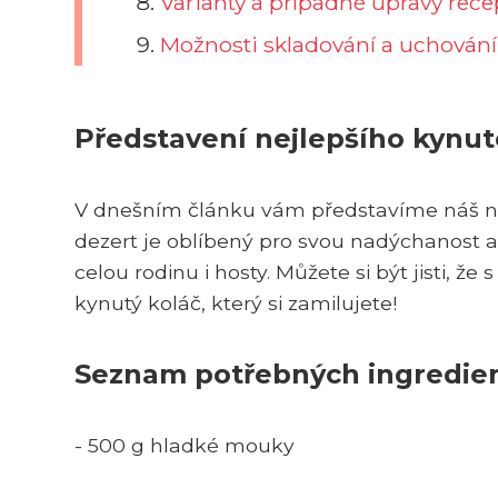
Varianty a případné úpravy rec
Možnosti skladování a uchování 
Představení nejlepšího kynut
V dnešním článku vám představíme náš nej
dezert je oblíbený pro svou nadýchanost a b
celou rodinu i hosty. Můžete si být jisti, 
kynutý koláč, který si zamilujete!
Seznam potřebných ingredien
- 500 g hladké mouky