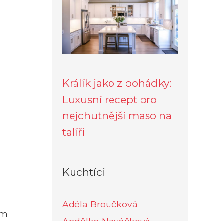
Králík jako z pohádky:
Luxusní recept pro
nejchutnější maso na
talíři
Kuchtíci
Adéla Broučková
em
Andělka Nováčková