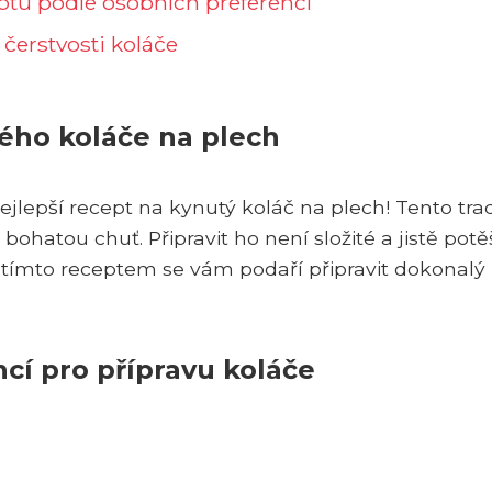
eptu podle osobních preferencí
čerstvosti koláče
ého koláče na plech
lepší recept na kynutý koláč na plech! Tento trad
ohatou chuť. Připravit ho není složité a jistě potě
že s tímto receptem se vám podaří připravit dokonalý
cí pro přípravu koláče