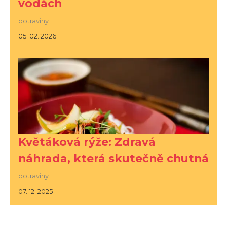
vodách
potraviny
05. 02. 2026
Květáková rýže: Zdravá
náhrada, která skutečně chutná
potraviny
07. 12. 2025