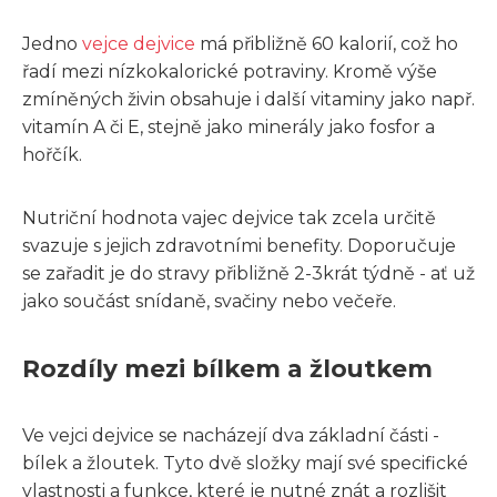
Jedno
vejce dejvice
má přibližně 60 kalorií, což ho
řadí mezi nízkokalorické potraviny. Kromě výše
zmíněných živin obsahuje i další vitaminy jako např.
vitamín A či E, stejně jako minerály jako fosfor a
hořčík.
Nutriční hodnota vajec dejvice tak zcela určitě
svazuje s jejich zdravotními benefity. Doporučuje
se zařadit je do stravy přibližně 2-3krát týdně - ať už
jako součást snídaně, svačiny nebo večeře.
Rozdíly mezi bílkem a žloutkem
Ve vejci dejvice se nacházejí dva základní části -
bílek a žloutek. Tyto dvě složky mají své specifické
vlastnosti a funkce, které je nutné znát a rozlišit