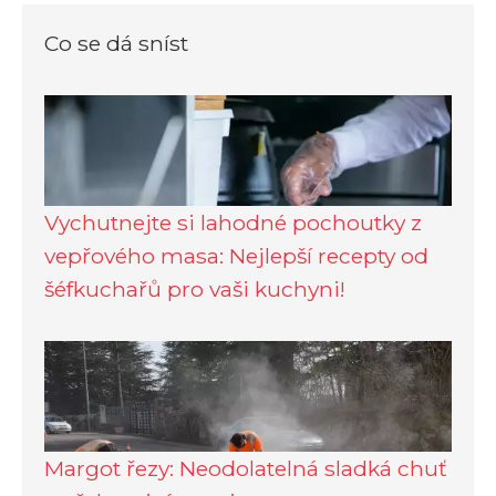
Co se dá sníst
Vychutnejte si lahodné pochoutky z
vepřového masa: Nejlepší recepty od
šéfkuchařů pro vaši kuchyni!
Margot řezy: Neodolatelná sladká chuť