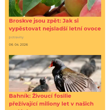
Broskve jsou zpět: Jak si
vypěstovat nejsladší letní ovoce
potraviny
06. 04. 2026
Bahník: Živoucí fosilie
přežívající miliony let v našich