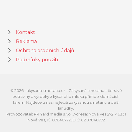
Kontakt
Reklama
Ochrana osobních údajů
Podmínky použití
© 2026 zakysana-smetana.cz - Zakysaná smetana – čerstvé
potraviny a výrobky z kysaného mléka přímo z domácích
farem. Najdete u nás nejlepší zakysanou smetanu a další
lahůdky.
Provozovatel: PR Yard media s.r.o., Adresa: Nová Ves 272, 46331
Nová Ves, IČ: 07840772, DIČ: CZ07840772