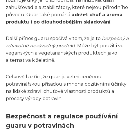
rozšiřuje díky jeho schopnosti nahrazovat další
zahušťovadla a stabilizátory, které nejsou přírodního
původu. Guar také pomáhá
udržet chuť a aroma
produktu i po dlouhodobějším skladování
.
Další přínos guaru spočívá v tom, že je to
bezpečný a
zdravotně nezávadný produkt
. Může být použit i ve
veganských a vegetariánských produktech jako
alternativa k želatině.
Celkově lze říci, že guar je velmi ceněnou
potravinářskou přísadou s mnoha pozitivními účinky
na lidské zdraví, chuťové vlastnosti produktů a
procesy výroby potravin.
Bezpečnost a regulace používání
guaru v potravinách