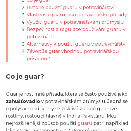
Co je guar?
Historie použití guaru v potravinářství
Vlastnosti guaru jako potravinářské přísady
Využití guaru v potravinářském průmyslu
Bezpečnost a regulace používání guaru v
potravinách
Alternativy k použití guaru v potravinářství
Závěr: Je guar vhodnou potravinářskou
přísadou?
Co je guar?
Guar je rostlinná přísada, která se často používá jako
zahušťovadlo
v potravinářském průmyslu. Jedná se
o polysacharid, který se získává z bobů guarové
rostliny, rostoucí hlavně v Indii a Pákistánu. Mezi
nejrozšířenější způsob použití
guaru
patří například
jako
složka instantních jídel, dezertů nebo omáček
.