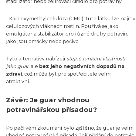
stabilizátor nebo želírovací činidlo pro potraviny.
- Karboxymethylcelulóza (CMC): tuto látku lze najít v
celulózových vláknech rostlin. Používá se jako
emulgátor a stabilizátor pro různé druhy potravin,
jako jsou omáčky nebo pečivo.
Tyto alternativy nabízejí
stejné funkční vlastnosti
jako guar
, ale
bez jeho negativních dopadů na
zdraví
, což může být pro spotřebitele velmi
atraktivní.
Závěr: Je guar vhodnou
potravinářskou přísadou?
Po pečlivém zkoumání bylo zjištěno, že guar je velmi
vhodná potravinářská přísada. Její přidání do potravin