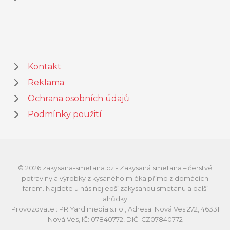
Kontakt
Reklama
Ochrana osobních údajů
Podmínky použití
© 2026 zakysana-smetana.cz - Zakysaná smetana – čerstvé
potraviny a výrobky z kysaného mléka přímo z domácích
farem. Najdete u nás nejlepší zakysanou smetanu a další
lahůdky.
Provozovatel: PR Yard media s.r.o., Adresa: Nová Ves 272, 46331
Nová Ves, IČ: 07840772, DIČ: CZ07840772