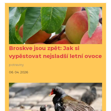
Broskve jsou zpět: Jak si
vypěstovat nejsladší letní ovoce
potraviny
06. 04. 2026