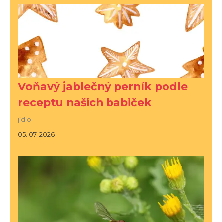
Voňavý jablečný perník podle
receptu našich babiček
jídlo
05. 07. 2026