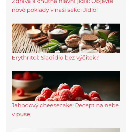
Zdravá a chutná hlavní jídla: Objevte
nové poklady v naší sekci Jídlo!
Erythritol: Sladidlo bez výčitek?
Jahodový cheesecake: Recept na nebe
v puse