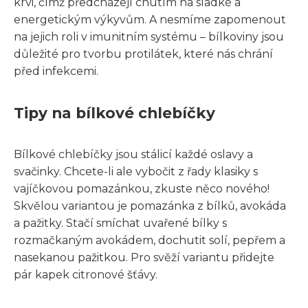
krvi, čímž předcházejí chutím na sladké a
energetickým výkyvům. A nesmíme zapomenout
na jejich roli v imunitním systému – bílkoviny jsou
důležité pro tvorbu protilátek, které nás chrání
před infekcemi.
Tipy na bílkové chlebíčky
Bílkové chlebíčky jsou stálicí každé oslavy a
svačinky. Chcete-li ale vybočit z řady klasiky s
vajíčkovou pomazánkou, zkuste něco nového!
Skvělou variantou je pomazánka z bílků, avokáda
a pažitky. Stačí smíchat uvařené bílky s
rozmačkaným avokádem, dochutit solí, pepřem a
nasekanou pažitkou. Pro svěží variantu přidejte
pár kapek citronové šťávy.