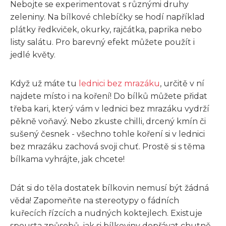
Nebojte se experimentovat s různými druhy
zeleniny. Na bílkové chlebíčky se hodí například
plátky ředkviček, okurky, rajčátka, paprika nebo
listy salátu. Pro barevný efekt můžete použít i
jedlé květy.
Když už máte tu
lednici bez mrazáku
, určitě v ní
najdete místo i na koření! Do bílků můžete přidat
třeba kari, který vám v lednici bez mrazáku vydrží
pěkně voňavý. Nebo zkuste chilli, drcený kmín či
sušený česnek - všechno tohle koření si v lednici
bez mrazáku zachová svoji chuť. Prostě si s těma
bílkama vyhrájte, jak chcete!
Dát si do těla dostatek bílkovin nemusí být žádná
věda! Zapomeňte na stereotypy o fádních
kuřecích řízcích a nudných koktejlech. Existuje
spousta způsobů, jak si bílkoviny dopřávat chutně