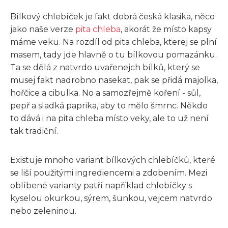
Bílkový chlebíček je fakt dobrá česká klasika, něco
jako naše verze
pita chleba
, akorát že místo kapsy
máme veku. Na rozdíl od pita chleba, kterej se plní
masem, tady jde hlavně o tu bílkovou pomazánku.
Ta se dělá z natvrdo uvařenejch bílků, který se
musej fakt nadrobno nasekat, pak se přidá majolka,
hořčice a cibulka. No a samozřejmě koření - sůl,
pepř a sladká paprika, aby to mělo šmrnc. Někdo
to dává i na pita chleba místo veky, ale to už není
tak tradiční.
Existuje mnoho variant bílkových chlebíčků, které
se liší použitými ingrediencemi a zdobením. Mezi
oblíbené varianty patří například chlebíčky s
kyselou okurkou, sýrem, šunkou, vejcem natvrdo
nebo zeleninou.