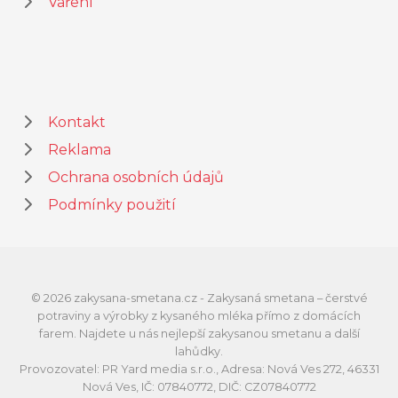
Vaření
Kontakt
Reklama
Ochrana osobních údajů
Podmínky použití
© 2026 zakysana-smetana.cz - Zakysaná smetana – čerstvé
potraviny a výrobky z kysaného mléka přímo z domácích
farem. Najdete u nás nejlepší zakysanou smetanu a další
lahůdky.
Provozovatel: PR Yard media s.r.o., Adresa: Nová Ves 272, 46331
Nová Ves, IČ: 07840772, DIČ: CZ07840772