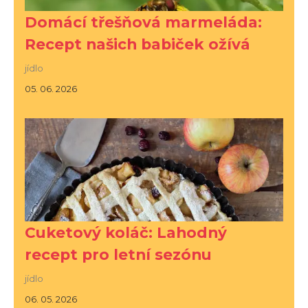
Domácí třešňová marmeláda:
Recept našich babiček ožívá
jídlo
05. 06. 2026
Cuketový koláč: Lahodný
recept pro letní sezónu
jídlo
06. 05. 2026