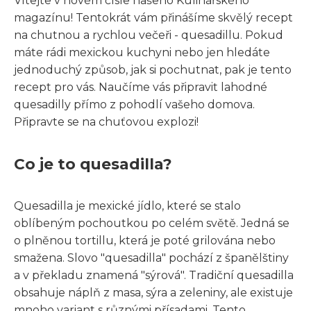
Vítejte v novém čísle našeho Kulinářského
magazínu! Tentokrát vám přinášíme skvělý recept
na chutnou a rychlou večeři - quesadillu. Pokud
máte rádi mexickou kuchyni nebo jen hledáte
jednoduchý způsob, jak si pochutnat, pak je tento
recept pro vás. Naučíme vás připravit lahodné
quesadilly přímo z pohodlí vašeho domova.
Připravte se na chuťovou explozi!
Co je to quesadilla?
Quesadilla je mexické jídlo, které se stalo
oblíbeným pochoutkou po celém světě. Jedná se
o plněnou tortillu, která je poté grilována nebo
smažena. Slovo "quesadilla" pochází z španělštiny
a v překladu znamená "sýrová". Tradiční quesadilla
obsahuje náplň z masa, sýra a zeleniny, ale existuje
mnoho variant s různými přísadami. Tento