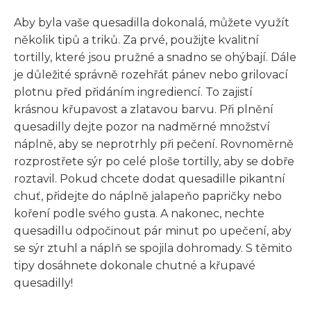
Aby byla vaše quesadilla dokonalá, můžete využít
několik tipů a triků. Za prvé, použijte kvalitní
tortilly, které jsou pružné a snadno se ohýbají. Dále
je důležité správně rozehřát pánev nebo grilovací
plotnu před přidáním ingrediencí. To zajistí
krásnou křupavost a zlatavou barvu. Při plnění
quesadilly dejte pozor na nadměrné množství
náplně, aby se neprotrhly při pečení. Rovnoměrně
rozprostřete sýr po celé ploše tortilly, aby se dobře
roztavil. Pokud chcete dodat quesadille pikantní
chuť, přidejte do náplně jalapeňo papričky nebo
koření podle svého gusta. A nakonec, nechte
quesadillu odpočinout pár minut po upečení, aby
se sýr ztuhl a náplň se spojila dohromady. S těmito
tipy dosáhnete dokonale chutné a křupavé
quesadilly!