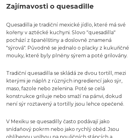
Zajímavosti o quesadille
Quesadilla je tradiční mexické jídlo, které má své
kořeny v aztécké kuchyni. Slovo "quesadilla"
pochází z španělštiny a doslovně znamená
"sýrová". Původně se jednalo o placky z kukuřičné
mouky, které byly plněny sýrem a poté grilovány.
Tradiční quesadilla se skládá ze dvou tortill, mezi
kterými je náplň z různých ingrediencí jako sýr,
maso, fazole nebo zelenina. Poté se celá
konstrukce griluje nebo smaží na pánvi, dokud
není sýr roztavený a tortilly jsou lehce opečené.
V Mexiku se quesadilly často podávají jako
snídaňový pokrm nebo jako rychlý oběd. Jsou
oblíbenou volbou na pouličních stáncích a