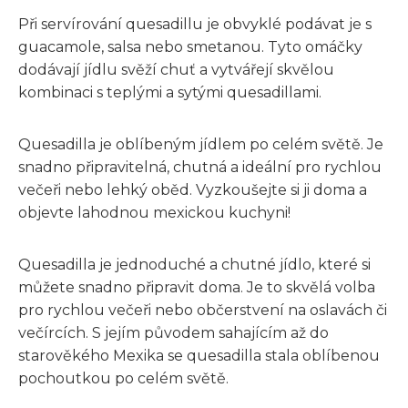
Při servírování quesadillu je obvyklé podávat je s
guacamole, salsa nebo smetanou. Tyto omáčky
dodávají jídlu svěží chuť a vytvářejí skvělou
kombinaci s teplými a sytými quesadillami.
Quesadilla je oblíbeným jídlem po celém světě. Je
snadno připravitelná, chutná a ideální pro rychlou
večeři nebo lehký oběd. Vyzkoušejte si ji doma a
objevte lahodnou mexickou kuchyni!
Quesadilla je jednoduché a chutné jídlo, které si
můžete snadno připravit doma. Je to skvělá volba
pro rychlou večeři nebo občerstvení na oslavách či
večírcích. S jejím původem sahajícím až do
starověkého Mexika se quesadilla stala oblíbenou
pochoutkou po celém světě.