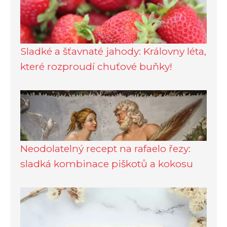
Sladké a šťavnaté jahody: Královny léta,
které rozproudí chuťové buňky!
Neodolatelný recept na rafaelo řezy:
sladká kombinace piškotů a kokosu