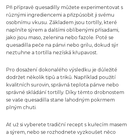
Při přípravě quesadilly můžete experimentovat s
různými ingrediencemi a přizpůsobit ji svému
osobnímu vkusu. Základem jsou tortilly, které
naplníte sýrem a dalšími oblíbenými přísadami,
jako jsou maso, zelenina nebo fazole. Poté se
quesadilla peče na pánvi nebo grilu, dokud sýr
neztuhne a tortilla nezíská křupavost.
Pro dosažení dokonalého výsledku je důležité
dodržet několik tipů a triků. Například použití
kvalitních surovin, správná teplota pánve nebo
správné skládání tortilly. Díky těmto drobnostem
se vaše quesadilla stane lahodným pokrmem
plným chuti.
Ať už si vyberete tradiční recept s kuřecím masem
a sýrem, nebo se rozhodnete vyzkoušet něco