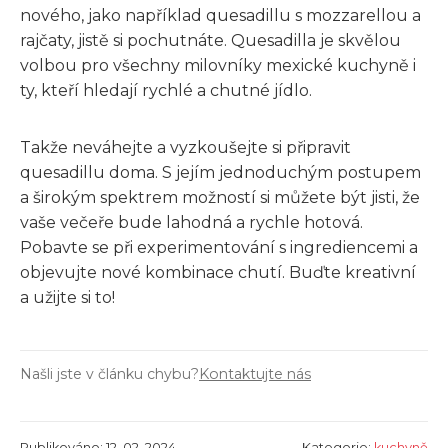
nového, jako například quesadillu s mozzarellou a
rajčaty, jistě si pochutnáte. Quesadilla je skvělou
volbou pro všechny milovníky mexické kuchyně i
ty, kteří hledají rychlé a chutné jídlo.
Takže neváhejte a vyzkoušejte si připravit
quesadillu doma. S jejím jednoduchým postupem
a širokým spektrem možností si můžete být jisti, že
vaše večeře bude lahodná a rychle hotová.
Pobavte se při experimentování s ingrediencemi a
objevujte nové kombinace chutí. Buďte kreativní
a užijte si to!
Našli jste v článku chybu?
Kontaktujte nás
Publikováno: 12. 02. 2024
Kategorie:
kuchyně