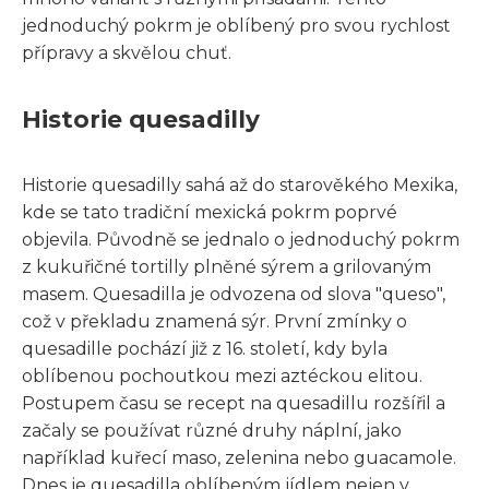
jednoduchý pokrm je oblíbený pro svou rychlost
přípravy a skvělou chuť.
Historie quesadilly
Historie quesadilly sahá až do starověkého Mexika,
kde se tato tradiční mexická pokrm poprvé
objevila. Původně se jednalo o jednoduchý pokrm
z kukuřičné tortilly plněné sýrem a grilovaným
masem. Quesadilla je odvozena od slova "queso",
což v překladu znamená sýr. První zmínky o
quesadille pochází již z 16. století, kdy byla
oblíbenou pochoutkou mezi aztéckou elitou.
Postupem času se recept na quesadillu rozšířil a
začaly se používat různé druhy náplní, jako
například kuřecí maso, zelenina nebo guacamole.
Dnes je quesadilla oblíbeným jídlem nejen v