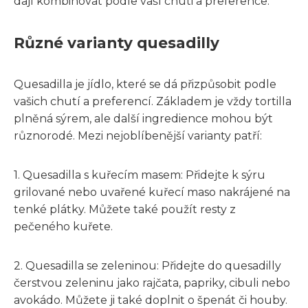
dají kombinovat podle vaší chuti a preference.
Různé varianty quesadilly
Quesadilla je jídlo, které se dá přizpůsobit podle
vašich chutí a preferencí. Základem je vždy tortilla
plněná sýrem, ale další ingredience mohou být
různorodé. Mezi nejoblíbenější varianty patří:
1. Quesadilla s kuřecím masem: Přidejte k sýru
grilované nebo uvařené kuřecí maso nakrájené na
tenké plátky. Můžete také použít resty z
pečeného kuřete.
2. Quesadilla se zeleninou: Přidejte do quesadilly
čerstvou zeleninu jako rajčata, papriky, cibuli nebo
avokádo. Můžete ji také doplnit o špenát či houby.