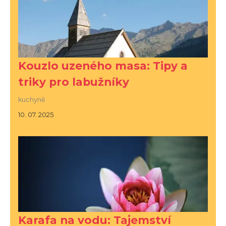
Kouzlo uzeného masa: Tipy a
triky pro labužníky
kuchyně
10. 07. 2025
Karafa na vodu: Tajemství