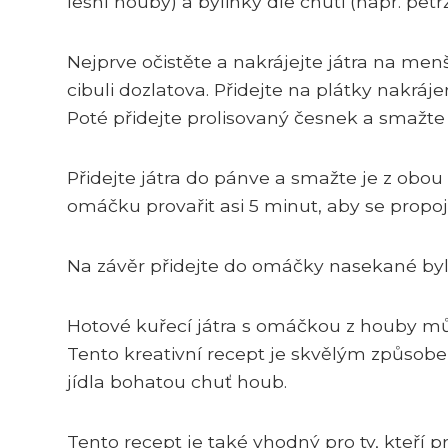
lesní houby) a bylinky dle chuti (např. pet
Nejprve očistěte a nakrájejte játra na men
cibuli dozlatova. Přidejte na plátky nakrá
Poté přidejte prolisovaný česnek a smažte 
Přidejte játra do pánve a smažte je z obou
omáčku provařit asi 5 minut, aby se propoji
Na závěr přidejte do omáčky nasekané byli
Hotové kuřecí játra s omáčkou z houby mů
Tento kreativní recept je skvělým způsobem
jídla bohatou chuť houb.
Tento recept je také vhodný pro ty, kteří p