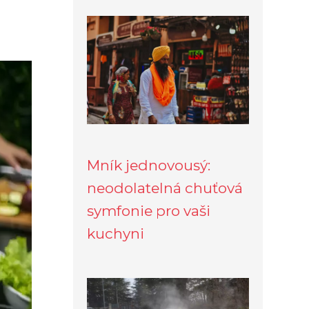
Mník jednovousý:
neodolatelná chuťová
symfonie pro vaši
kuchyni