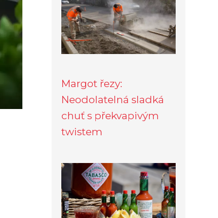
Margot řezy:
Neodolatelná sladká
chuť s překvapivým
twistem