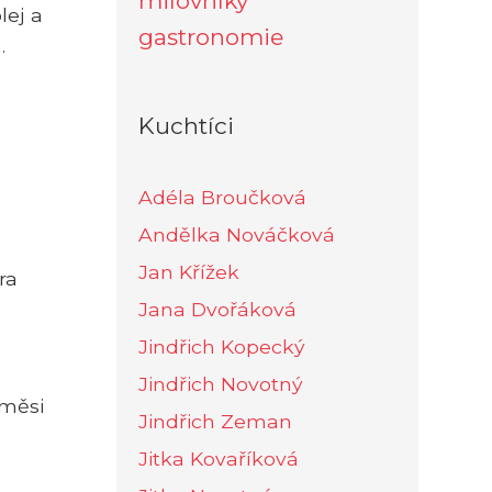
milovníky
lej a
gastronomie
.
Kuchtíci
Adéla Broučková
Andělka Nováčková
Jan Křížek
ra
Jana Dvořáková
Jindřich Kopecký
Jindřich Novotný
směsi
Jindřich Zeman
Jitka Kovaříková