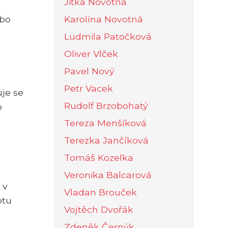
Jitka Novotná
ebo
Karolína Novotná
Ludmila Patočková
Oliver Vlček
Pavel Nový
Petr Vacek
je se
Rudolf Brzobohatý
o
Tereza Menšíková
Terezka Jančíková
Tomáš Kozelka
Veronika Balcarová
 v
Vladan Brouček
ptu
Vojtěch Dvořák
o
Zdeněk Černýk