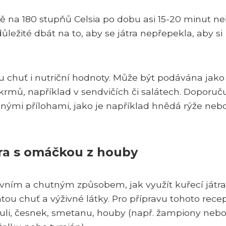
 na 180 stupňů Celsia po dobu asi 15-20 minut n
ležité dbát na to, aby se játra nepřepekla, aby si
ou chuť i nutriční hodnoty. Může být podávána jako
rmů, například v sendvičích či salátech. Doporuču
nými přílohami, jako je například hnědá rýže neb
tra s omáčkou z houby
ivním a chutným způsobem, jak využít kuřecí játra
u chuť a výživné látky. Pro přípravu tohoto rece
ibuli, česnek, smetanu, houby (např. žampiony neb