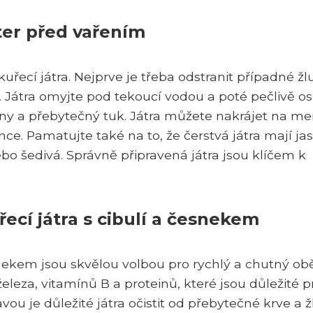
ter před vařením
kuřecí játra. Nejprve je třeba odstranit případné ž
 Játra omyjte pod tekoucí vodou a poté pečlivě o
y a přebytečný tuk. Játra můžete nakrájet na me
e. Pamatujte také na to, že čerstvá játra mají ja
o šedivá. Správně připravená játra jsou klíčem k
ecí játra s cibulí a česnekem
snekem jsou skvělou volbou pro rychlý a chutný obě
eleza, vitamínů B a proteinů, které jsou důležité p
ou je důležité játra očistit od přebytečné krve a ž