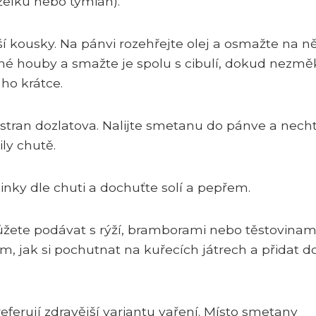
rželku nebo tymián).
ší kousky. Na pánvi rozehřejte olej a osmažte na 
jené houby a smažte je spolu s cibulí, dokud nezmě
ho krátce.
 stran dozlatova. Nalijte smetanu do pánve a nech
ly chutě.
nky dle chuti a dochuťte solí a pepřem.
žete podávat s rýží, bramborami nebo těstovinami
, jak si pochutnat na kuřecích játrech a přidat d
referují zdravější variantu vaření. Místo smetany