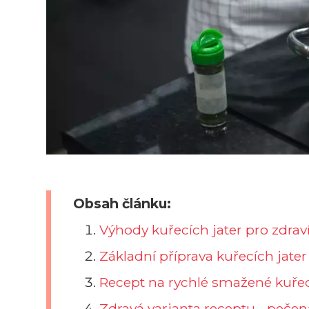
Obsah článku:
Výhody kuřecích jater pro zdraví
Základní příprava kuřecích jate
Recept na rychlé smažené kuřecí
Zdravá varianta receptu - pečená