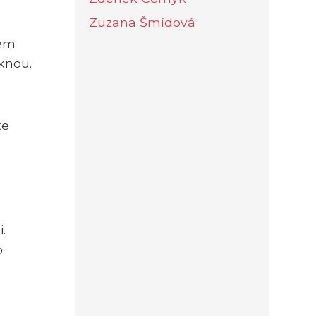
Zuzana Šmídová
něm
knou.
te
.
o