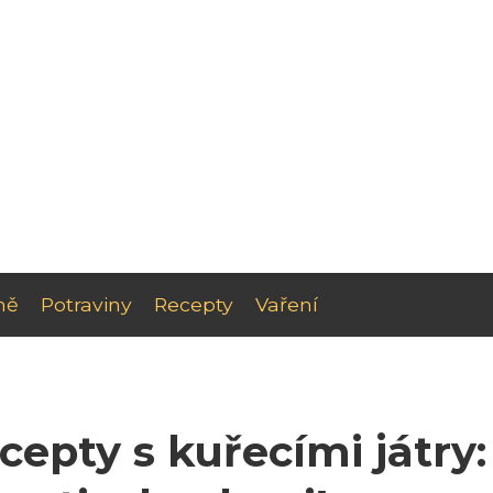
ně
Potraviny
Recepty
Vaření
cepty s kuřecími játry: