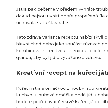
Játra pak pečeme v předem vyhřáté troubě
dokud nejsou uvnitř dobře propečená. Je dů
uchovala svou šťavnatost.
Tato zdravá varianta receptu nabízí skvěl
hlavní chod nebo jako součást různých pok
kombinovat s čerstvou zeleninou a celozrn
quinoa, aby byl jídlo vyvážené a zdravé.
Kreativní recept na kuřecí já
Kuřecí játra s omáčkou z houby jsou kreat
kuchyni. Houbová omáčka dodá jídlu bohato
budete potřebovat čerstvé kuřecí játra, c