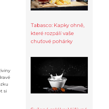
Tabasco: Kapky ohně,
které rozpálí vaše
chuťové pohárky
živiny
dravé
ozku
t si