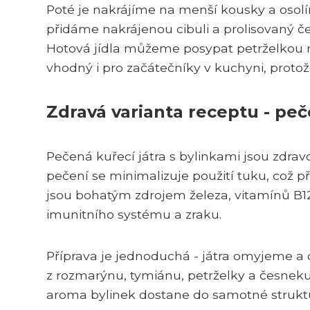
Poté je nakrájíme na menší kousky a osolí
přidáme nakrájenou cibuli a prolisovaný če
Hotová jídla můžeme posypat petrželkou n
vhodný i pro začátečníky v kuchyni, protož
Zdravá varianta receptu - peč
Pečená kuřecí játra s bylinkami jsou zdra
pečení se minimalizuje použití tuku, což při
jsou bohatým zdrojem železa, vitamínů B12 
imunitního systému a zraku.
Příprava je jednoduchá - játra omyjeme a
z rozmarýnu, tymiánu, petrželky a česneku 
aroma bylinek dostane do samotné struktu