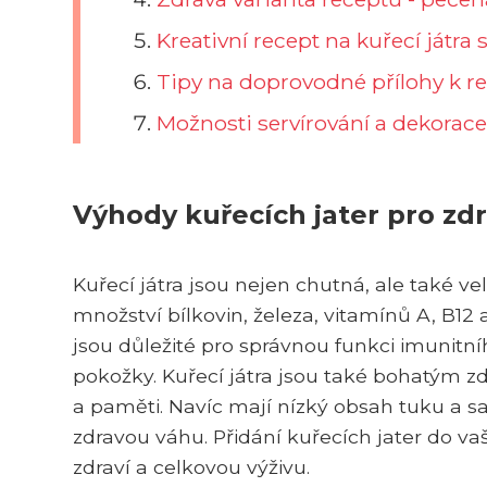
Kreativní recept na kuřecí játr
Tipy na doprovodné přílohy k r
Možnosti servírování a dekorace 
Výhody kuřecích jater pro zdr
Kuřecí játra jsou nejen chutná, ale také v
množství bílkovin, železa, vitamínů A, B12 a 
jsou důležité pro správnou funkci imunitn
pokožky. Kuřecí játra jsou také bohatým z
a paměti. Navíc mají nízký obsah tuku a sach
zdravou váhu. Přidání kuřecích jater do v
zdraví a celkovou výživu.