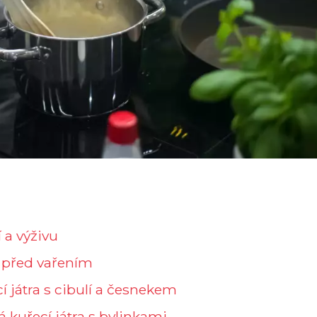
 a výživu
r před vařením
 játra s cibulí a česnekem
 kuřecí játra s bylinkami