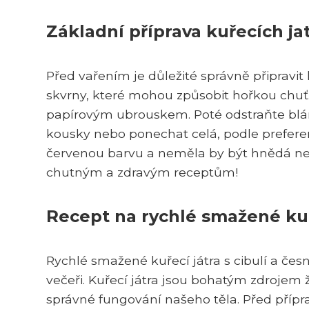
Základní příprava kuřecích ja
Před vařením je důležité správně připravit 
skvrny, které mohou způsobit hořkou chuť.
papírovým ubrouskem. Poté odstraňte blán
kousky nebo ponechat celá, podle preferenc
červenou barvu a neměla by být hnědá neb
chutným a zdravým receptům!
Recept na rychlé smažené kuř
Rychlé smažené kuřecí játra s cibulí a če
večeři. Kuřecí játra jsou bohatým zdrojem ž
správné fungování našeho těla. Před příprav