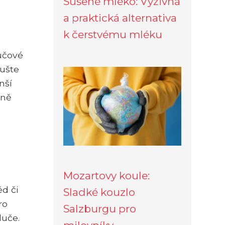
Sušené mléko: Výživná
a praktická alternativa
k čerstvému mléku
lučové
sušte
nší
sně
Mozartovy koule:
d či
Sladké kouzlo
ro
Salzburgu pro
luče.