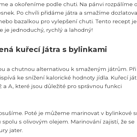
me a okořeníme podle chuti. Na pánvi rozpálíme o
snek. Po chvíli přidáme játra a smažíme dozlatova
ebo bazalkou pro vylepšení chuti. Tento recept je
e je jednoduchý, rychlý a lahodný!
ená kuřecí játra s bylinkami
vou a chutnou alternativou k smaženým játrům. Při
spívá ke snížení kalorické hodnoty jídla. Kuřecí ját
a A, které jsou důležité pro správnou funkci
 osušíme. Poté je můžeme marinovat v bylinkové 
spolu s olivovým olejem. Marinování zajistí, že se
ry jater.