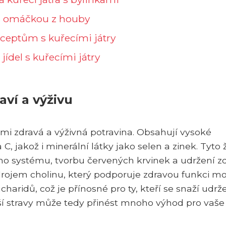
a s omáčkou z houby
eceptům s kuřecími játry
jídel s kuřecími játry
aví a výživu
elmi zdravá a výživná potravina. Obsahují vysoké
C, jakož i minerální látky jako selen a zinek. Tyto 
ího systému, tvorbu červených krvinek a udržení z
drojem cholinu, který podporuje zdravou funkci m
aridů, což je přínosné pro ty, kteří se snaží udrže
aší stravy může tedy přinést mnoho výhod pro vaše