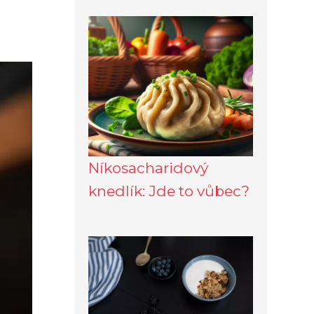
Níkosacharidový
knedlík: Jde to vůbec?