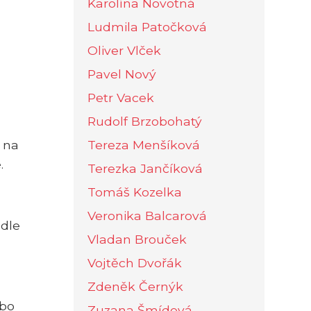
Karolína Novotná
Ludmila Patočková
Oliver Vlček
Pavel Nový
Petr Vacek
Rudolf Brzobohatý
 na
Tereza Menšíková
.
Terezka Jančíková
Tomáš Kozelka
Veronika Balcarová
odle
Vladan Brouček
Vojtěch Dvořák
Zdeněk Černýk
ebo
Zuzana Šmídová