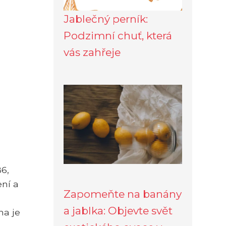
Jablečný perník:
Podzimní chuť, která
vás zahřeje
6,
ení a
Zapomeňte na banány
a jablka: Objevte svět
na je