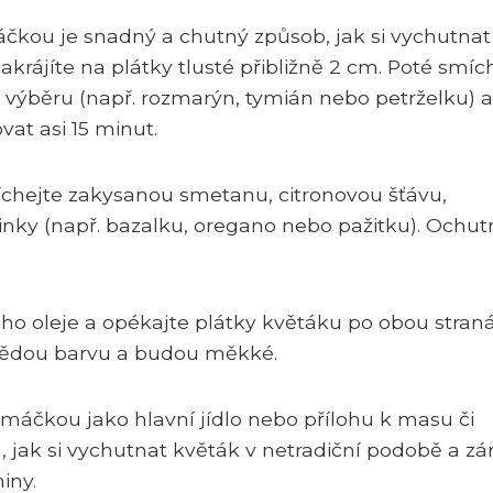
áčkou je snadný a chutný způsob, jak si vychutnat
krájíte na plátky tlusté přibližně 2 cm. Poté smíc
o výběru (např. rozmarýn, tymián nebo petrželku) a
vat asi 15 minut.
chejte zakysanou smetanu, citronovou šťávu,
nky (např. bazalku, oregano nebo pažitku). Ochut
ého oleje a opékajte plátky květáku po obou stran
nědou barvu a budou měkké.
omáčkou jako hlavní jídlo nebo přílohu k masu či
 jak si vychutnat květák v netradiční podobě a zá
iny.