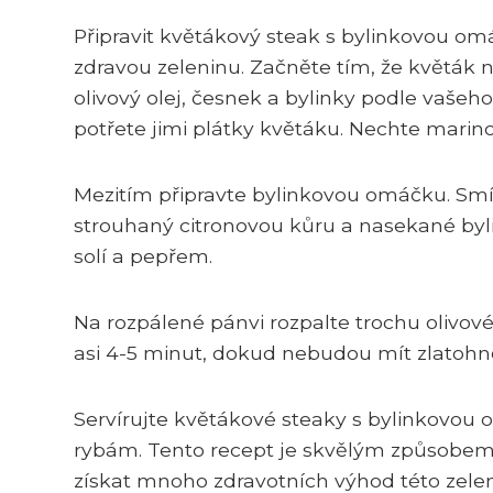
Připravit květákový steak s bylinkovou om
zdravou zeleninu. Začněte tím, že květák na
olivový olej, česnek a bylinky podle vašeh
potřete jimi plátky květáku. Nechte marino
Mezitím připravte bylinkovou omáčku. Smí
strouhaný citronovou kůru a nasekané byli
solí a pepřem.
Na rozpálené pánvi rozpalte trochu olivov
asi 4-5 minut, dokud nebudou mít zlatoh
Servírujte květákové steaky s bylinkovou 
rybám. Tento recept je skvělým způsobem,
získat mnoho zdravotních výhod této zelen