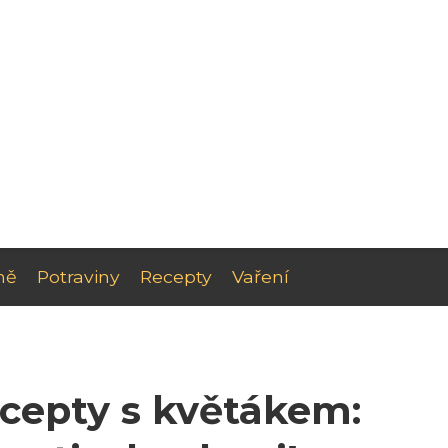
ně
Potraviny
Recepty
Vaření
ecepty s květákem: