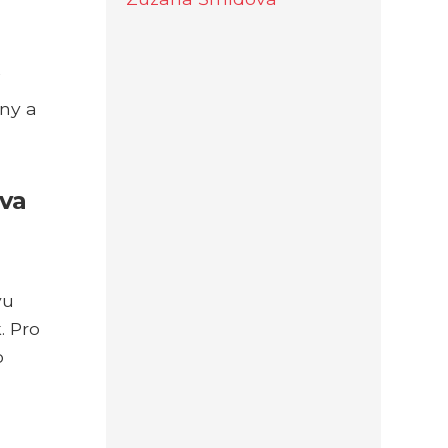
iny a
iva
vu
. Pro
o