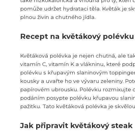
také nízkokalorická a vhodná pro ty, kteř
pomůže udržet hydrataci těla. Květák je skv
plnou živin a chutného jídla.
Recept na květákový polévk
Květáková polévka je nejen chutná, ale tak
vitamín C, vitamín K a vlákninu, které podp
polévku s křupavým slaninovým toppingem
kousky a uvařte ho ve vývaru zeleniny. Po
papírovém ubrousku. Polévku rozmixujte d
podáním posypte polévku křupavou slanino
pažitku. Tato květáková polévka je skvělou
Jak připravit květákový stea