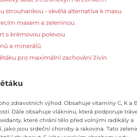
u strouhankou - skvělá alternativa k masu
uřecím masem a zeleninou
ort s krémovou polevou
ínů a minerálů
větáku pro maximální zachování živin
větáku
ho zdravotních výhod. Obsahuje vitamíny C, K a B
ostí. Dále obsahuje vlákninu, která podporuje tráv
oxidanty, které chrání tělo před volnými radikály a
, jako jsou srdeční choroby a rakovina. Tato zeleni