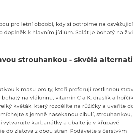
bou pro letní období, kdy si potrpíme na osvěžující
doplněk k hlavním jídlům. Salát je bohatý na živ
vou strouhankou - skvělá alternat
ivou k masu pro ty, kteří preferují rostlinnou stra
 bohatý na vlákninu, vitamín C a K, draslík a hořčík
lký květák, který rozdělíte na růžičky a uvaříte d
 smíchejte s jemně nasekanou cibulí, strouhankou,
i vytvarujte karbanátky a obalte je v křupavé
je do zlatova z obou stran. Podávejte s čerstvým