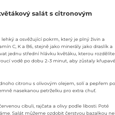
květákový salát s citronovým
lehký a osvěžující pokrm, který je plný živin a
amín C, K a B6, stejně jako minerály jako draslík a
vat jednu střední hlávku květáku, kterou rozdělíte
roucí vodě po dobu 2-3 minut, aby zůstaly křupavé
dnoho citronu s olivovým olejem, solí a pepřem p
jemně nasekanou petrželku pro extra chuť.
enou cibuli, rajčata a olivy podle libosti. Poté
háme. Salát můžeme ozdobit čerstvou bazalkou n