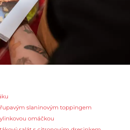
áku
s křupavým slaninovým toppingem
s bylinkovou omáčkou
ětákový salát s citronovým dresinkem