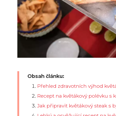
Obsah článku:
Přehled zdravotních výhod květ
Recept na květákový polévku 
Jak připravit květákový steak 
Lehký a osvěžující recept na kv