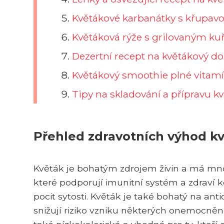
Květákové karbanátky s křupavo
Květáková rýže s grilovaným k
Dezertní recept na květákový d
Květákový smoothie plné vitam
Tipy na skladování a přípravu k
Přehled zdravotních výhod k
Květák je bohatým zdrojem živin a má mno
které podporují imunitní systém a zdraví k
pocit sytosti. Květák je také bohatý na anti
snižují riziko vzniku některých onemocnění