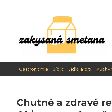
Gastronomie
Jídlo
Jídlo a pití
Kuchy
Chutné a zdravé r