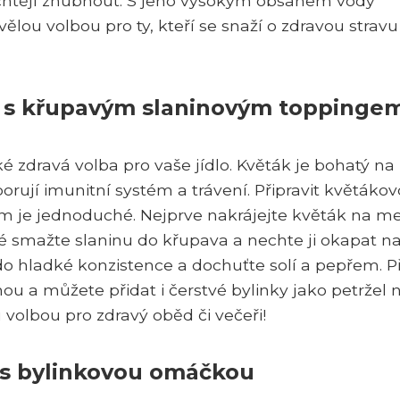
í chtějí zhubnout. S jeho vysokým obsahem vody
ělou volbou pro ty, kteří se snaží o zdravou stravu
u s křupavým slaninovým toppinge
é zdravá volba pro vaše jídlo. Květák je bohatý na
orují imunitní systém a trávení. Připravit květáko
 je jednoduché. Nejprve nakrájejte květák na m
té smažte slaninu do křupava a nechte ji okapat n
o hladké konzistence a dochuťte solí a pepřem. P
u a můžete přidat i čerstvé bylinky jako petržel 
 volbou pro zdravý oběd či večeři!
k s bylinkovou omáčkou