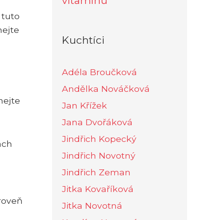
vitamínů
 tuto
hejte
Kuchtíci
Adéla Broučková
Andělka Nováčková
nejte
Jan Křížek
Jana Dvořáková
Jindřich Kopecký
ách
Jindřich Novotný
Jindřich Zeman
Jitka Kovaříková
roveň
Jitka Novotná