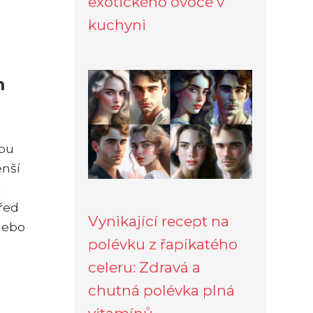
exotického ovoce v
kuchyni
m
vou
enší
a
řed
Vynikající recept na
nebo
polévku z řapíkatého
celeru: Zdravá a
chutná polévka plná