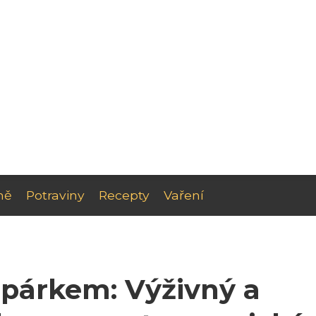
ně
Potraviny
Recepty
Vaření
 párkem: Výživný a