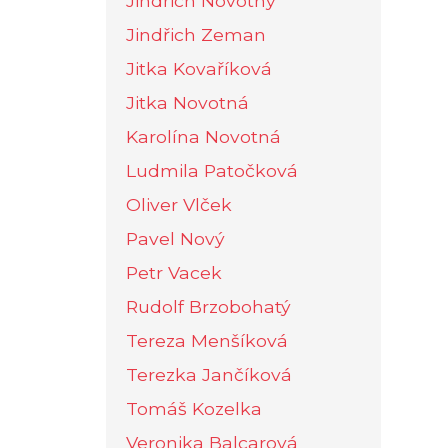
Jindřich Novotný
Jindřich Zeman
Jitka Kovaříková
Jitka Novotná
Karolína Novotná
Ludmila Patočková
Oliver Vlček
Pavel Nový
Petr Vacek
Rudolf Brzobohatý
Tereza Menšíková
Terezka Jančíková
Tomáš Kozelka
Veronika Balcarová