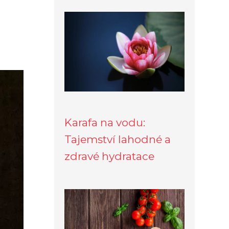
Karafa na vodu:
Tajemství lahodné a
zdravé hydratace