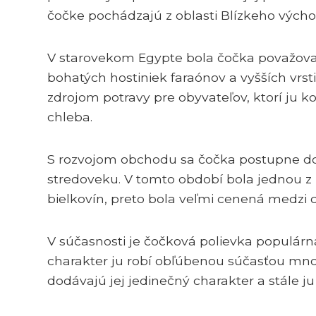
čočke pochádzajú z oblasti Blízkeho vých
V starovekom Egypte bola čočka považovan
bohatých hostiniek faraónov a vyšších vrs
zdrojom potravy pre obyvateľov, ktorí ju k
chleba.
S rozvojom obchodu sa čočka postupne dost
stredoveku. V tomto období bola jednou 
bielkovín, preto bola veľmi cenená medzi 
V súčasnosti je čočková polievka populárn
charakter ju robí obľúbenou súčasťou mno
dodávajú jej jedinečný charakter a stále