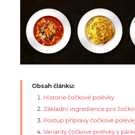
Obsah článku:
Historie čočkové polévky
Základní ingredience pro čočk
Postup přípravy čočkové polévk
Varianty čočkové polévky s pár