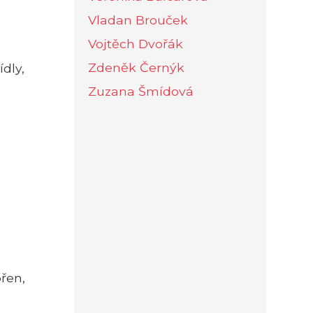
Vladan Brouček
Vojtěch Dvořák
Zdeněk Černýk
dly,
Zuzana Šmídová
ořen,