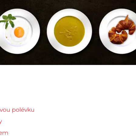
ovou polévku
y
kem