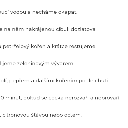
oucí vodou a necháme okapat.
 na něm nakrájenou cibuli dozlatova.
 petrželový kořen a krátce restujeme.
alijeme zeleninovým vývarem.
olí, pepřem a dalšími kořením podle chuti.
0 minut, dokud se čočka nerozvaří a neprovaří.
t citronovou šťávou nebo octem.