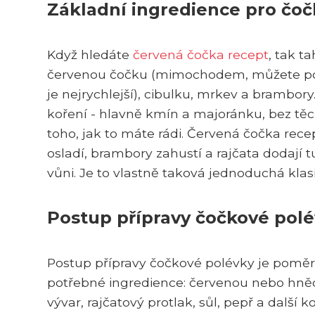
Základní ingredience pro čo
Když hledáte
červená čočka recept
, tak t
červenou čočku (mimochodem, můžete použ
je nejrychlejší), cibulku, mrkev a brambory
koření - hlavně kmín a majoránku, bez těc
toho, jak to máte rádi. Červená čočka rece
osladí, brambory zahustí a rajčata dodají t
vůni. Je to vlastně taková jednoduchá klasik
Postup přípravy čočkové pol
Postup přípravy čočkové polévky je poměr
potřebné ingredience: červenou nebo hnědo
vývar, rajčatový protlak, sůl, pepř a další k