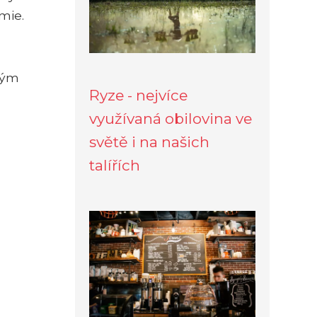
mie.
tým
Ryze - nejvíce
využívaná obilovina ve
světě i na našich
talířích