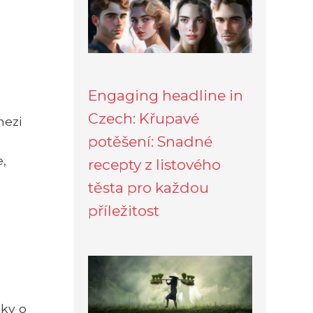
Engaging headline in
Czech: Křupavé
mezi
potěšení: Snadné
e,
recepty z listového
těsta pro každou
příležitost
nky o