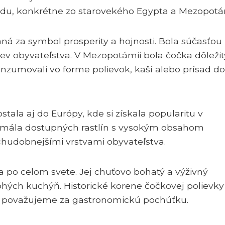
odu, konkrétne zo starovekého Egypta a Mezopotá
á za symbol prosperity a hojnosti. Bola súčasťou
tiev obyvateľstva. V Mezopotámii bola čočka dôleži
onzumovali vo forme polievok, kaší alebo prísad do
ala aj do Európy, kde si získala popularitu v
z mála dostupných rastlín s vysokým obsahom
chudobnejšími vrstvami obyvateľstva.
a po celom svete. Jej chuťovo bohatý a výživný
hých kuchýň. Historické korene čočkovej polievky
 ju považujeme za gastronomickú pochúťku.