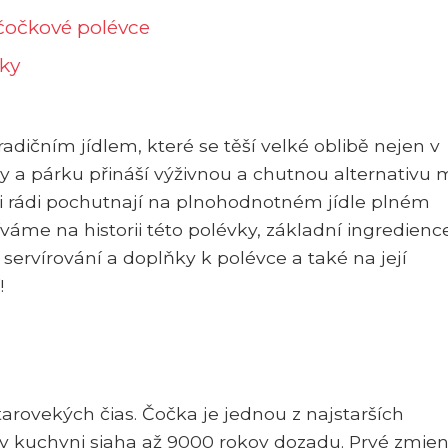
 čočkové polévce
vky
dičním jídlem, které se těší velké oblibě nejen v
y a párku přináší výživnou a chutnou alternativu 
í si rádi pochutnají na plnohodnotném jídle plném
váme na historii této polévky, základní ingredienc
 servírování a doplňky k polévce a také na její
!
tarovekých čias. Čočka je jednou z najstarších
e v kuchyni siaha až 9000 rokov dozadu. Prvé zmie