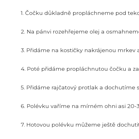
1. Čočku důkladně propláchneme pod tek
2. Na pánvi rozehřejeme olej a osmahneme
3. Přidáme na kostičky nakrájenou mrkev a
4. Poté přidáme propláchnutou čočku a z
5. Přidáme rajčatový protlak a dochutíme s
6. Polévku vaříme na mírném ohni asi 20-3
7. Hotovou polévku můžeme ještě dochuti