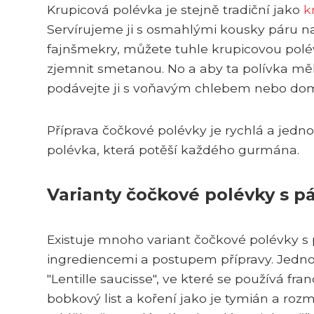
Krupicová polévka je stejně tradiční jako
k
Servírujeme ji s osmahlými kousky páru na 
fajnšmekry, můžete tuhle krupicovou polév
zjemnit smetanou. No a aby ta polívka měl
podávejte ji s voňavým chlebem nebo do
Příprava čočkové polévky je rychlá a jedn
polévka, která potěší každého gurmána.
Varianty čočkové polévky s 
Existuje mnoho variant čočkové polévky s 
ingrediencemi a postupem přípravy. Jedno
"Lentille saucisse", ve které se používá fr
bobkový list a koření jako je tymián a ro