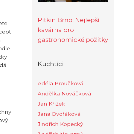
Pitkin Brno: Nejlepší
ete
kavárna pro
cept
gastronomické požitky
a
odle
zky
Kuchtíci
odá
Adéla Broučková
Andělka Nováčková
Jan Křížek
echny
Jana Dvořáková
ový
Jindřich Kopecký