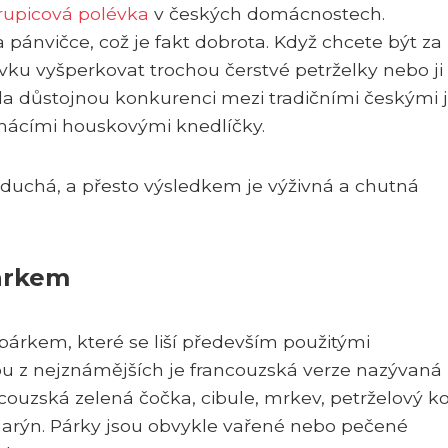
rupicová polévka
v českých domácnostech.
pánvičce, což je fakt dobrota. Když chcete být za
ku vyšperkovat trochou čerstvé petrželky nebo ji
a důstojnou konkurenci mezi tradičními českými jí
mácími houskovými knedlíčky.
oduchá, a přesto výsledkem je výživná a chutná
párkem
párkem, které se liší především použitými
u z nejznámějších je francouzská verze nazývaná
ancouzská zelená čočka, cibule, mrkev, petrželový k
zmarýn. Párky jsou obvykle vařené nebo pečené