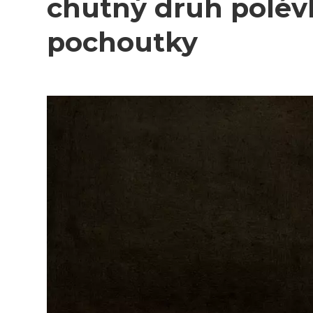
chutný druh polév
pochoutky