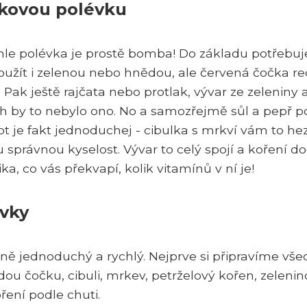
čkovou polévku
ahle polévka je prostě bomba! Do základu potřebuj
ít i zelenou nebo hnědou, ale červená čočka re
. Pak ještě rajčata nebo protlak, vývar ze zeleniny 
h by to nebylo ono. No a samozřejmě sůl a pepř p
pt je fakt jednoduchej - cibulka s mrkví vám to he
u správnou kyselost. Vývar to celý spojí a koření d
a, co vás překvapí, kolik vitamínů v ní je!
évky
ně jednoduchý a rychlý. Nejprve si připravíme vš
u čočku, cibuli, mrkev, petrželový kořen, zelenin
oření podle chuti.