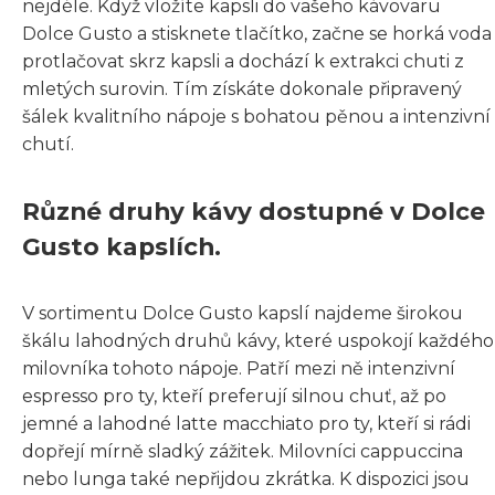
nejdéle. Když vložíte kapsli do vašeho kávovaru
Dolce Gusto a stisknete tlačítko, začne se horká voda
protlačovat skrz kapsli a dochází k extrakci chuti z
mletých surovin. Tím získáte dokonale připravený
šálek kvalitního nápoje s bohatou pěnou a intenzivní
chutí.
Různé druhy kávy dostupné v Dolce
Gusto kapslích.
V sortimentu Dolce Gusto kapslí najdeme širokou
škálu lahodných druhů kávy, které uspokojí každého
milovníka tohoto nápoje. Patří mezi ně intenzivní
espresso pro ty, kteří preferují silnou chuť, až po
jemné a lahodné latte macchiato pro ty, kteří si rádi
dopřejí mírně sladký zážitek. Milovníci cappuccina
nebo lunga také nepřijdou zkrátka. K dispozici jsou