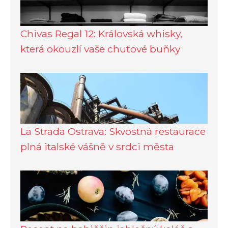
Chivas Regal 12: Královská whisky,
která okouzlí vaše chuťové buňky
La Strada Ostrava: Skvostná restaurace
plná italské vášně v srdci města