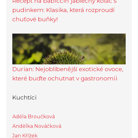
Recept na babiččin jablečný koláč s
pudinkem: Klasika, která rozproudí
chuťové buňky!
Durian: Nejoblíbenější exotické ovoce,
které buďte ochutnat v gastronomii
Kuchtíci
Adéla Broučková
Andělka Nováčková
Jan Křížek