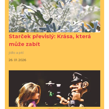
Starček převislý: Krása, která
může zabít
jídlo a pití
26. 01. 2026