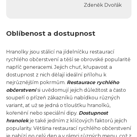
Zdeněk Dvořák
Oblíbenost a dostupnost
Hranolky jsou stálicí na jídelníčku restaurací
rychlého občerstvení a těší se obrovské popularitě
napříč generacemi. Jejich chuť, křupavost a
dostupnost z nich dělají ideální přílohu k
nejrůznějším pokrmům.
Restaurace rychlého
občerstvení
si uvědomují jejich důležitost a často
soupeří o přízeň zákazníků nabídkou různých
variant, ať už se jedná o tloušťku hranolků,
kořenění nebo speciální dipy.
Dostupnost
hranolek
je také jedním z klíčových faktorů jejich
popularity. Většina restaurací rychlého občerstvení
je nabízí po celý den a v rámci různých menu, což z