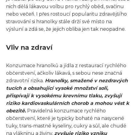
nich dělá lákavou volbu pro rychlý oběd, svačinu
nebo večeři. I přes rostoucí popularitu zdravějšího
stravování si hranolky stále drží své místo na
výsluní a zdá se, že jejich obliba jen tak neopadne.
Vliv na zdraví
Konzumace hranolků a jídla z restaurací rychlého
občerstvení, ačkoliv lákavá, s sebou nese značná
zdravotní rizika.
Hranolky, smažené v nezdravých
tucích a obsahující vysoké množství soli,
přispívají k vysokému krevnímu tlaku, zvyšují
riziko kardiovaskulárních chorob a mohou vést k
obezitě.
Pravidelná konzumace rychlého
občerstvení, které je typicky bohaté na nasycené
tuky, trans-mastné kyseliny, cukry a sůl, ale chudé
na vlákninu a živiny,
zvyšuje riziko vzniku