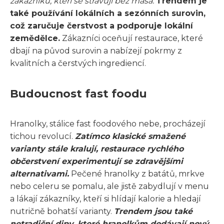
zákazníků, kteří se stravují bez masa.
Trendem je
také používání lokálních a sezónních surovin,
což zaručuje čerstvost a podporuje lokální
zemědělce.
Zákazníci oceňují restaurace, které
dbají na původ surovin a nabízejí pokrmy z
kvalitních a čerstvých ingrediencí.
Budoucnost fast foodu
Hranolky, stálice fast foodového nebe, procházejí
tichou revolucí.
Zatímco klasické smažené
varianty stále kralují, restaurace rychlého
občerstvení experimentují se zdravějšími
alternativami.
Pečené hranolky z batátů, mrkve
nebo celeru se pomalu, ale jistě zabydlují v menu
a lákají zákazníky, kteří si hlídají kalorie a hledají
nutričně bohatší varianty.
Trendem jsou také
netradiční dipy, které hranolkům dodávají nový