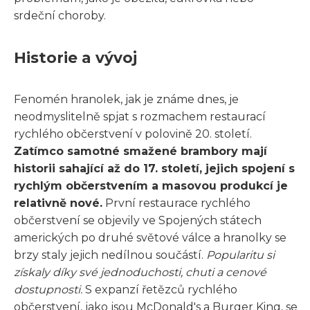
srdeční choroby.
Historie a vývoj
Fenomén hranolek, jak je známe dnes, je
neodmyslitelně spjat s rozmachem restaurací
rychlého občerstvení v polovině 20. století.
Zatímco samotné smažené brambory mají
historii sahající až do 17. století, jejich spojení s
rychlým občerstvením a masovou produkcí je
relativně nové.
První restaurace rychlého
občerstvení se objevily ve Spojených státech
amerických po druhé světové válce a hranolky se
brzy staly jejich nedílnou součástí.
Popularitu si
získaly díky své jednoduchosti, chuti a cenové
dostupnosti.
S expanzí řetězců rychlého
občerstvení, jako jsou McDonald's a Burger King, se