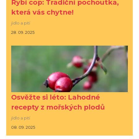
Rybí cop: Tradiční pochoutka,
která vás chytne!
jídlo a pití
28. 09. 2025
Osvěžte si léto: Lahodné
recepty z mořských plodů
jídlo a pití
08. 09. 2025