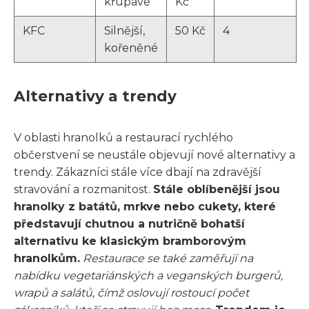
křupavé
Kč
KFC
Silnější,
50 Kč
4
kořeněné
Alternativy a trendy
V oblasti hranolků a restaurací rychlého
občerstvení se neustále objevují nové alternativy a
trendy. Zákazníci stále více dbají na zdravější
stravování a rozmanitost.
Stále oblíbenější jsou
hranolky z batátů, mrkve nebo cukety, které
představují chutnou a nutričně bohatší
alternativu ke klasickým bramborovým
hranolkům.
Restaurace se také zaměřují na
nabídku vegetariánských a veganských burgerů,
wrapů a salátů, čímž oslovují rostoucí počet