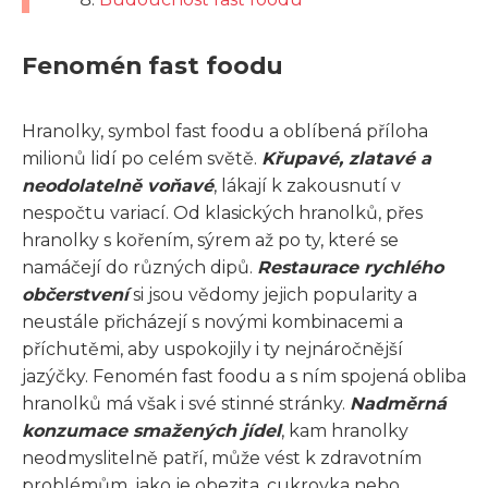
Fenomén fast foodu
Hranolky, symbol fast foodu a oblíbená příloha
milionů lidí po celém světě.
Křupavé, zlatavé a
neodolatelně voňavé
, lákají k zakousnutí v
nespočtu variací. Od klasických hranolků, přes
hranolky s kořením, sýrem až po ty, které se
namáčejí do různých dipů.
Restaurace rychlého
občerstvení
si jsou vědomy jejich popularity a
neustále přicházejí s novými kombinacemi a
příchutěmi, aby uspokojily i ty nejnáročnější
jazýčky. Fenomén fast foodu a s ním spojená obliba
hranolků má však i své stinné stránky.
Nadměrná
konzumace smažených jídel
, kam hranolky
neodmyslitelně patří, může vést k zdravotním
problémům, jako je obezita, cukrovka nebo