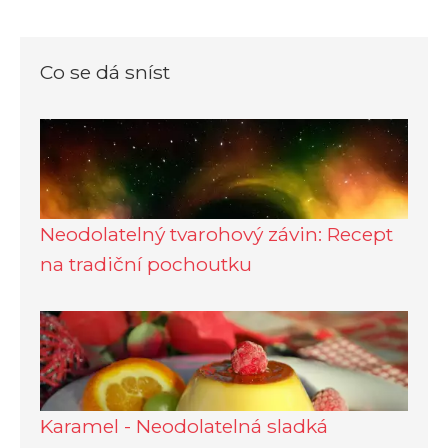
Co se dá sníst
Neodolatelný tvarohový závin: Recept
na tradiční pochoutku
Karamel - Neodolatelná sladká