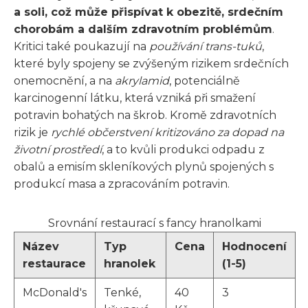
a soli, což může přispívat k obezitě, srdečním
chorobám a dalším zdravotním problémům
.
Kritici také poukazují na
používání trans-tuků
,
které byly spojeny se zvýšeným rizikem srdečních
onemocnění, a na
akrylamid
, potenciálně
karcinogenní látku, která vzniká při smažení
potravin bohatých na škrob. Kromě zdravotních
rizik je
rychlé občerstvení kritizováno za dopad na
životní prostředí
, a to kvůli produkci odpadu z
obalů a emisím skleníkových plynů spojených s
produkcí masa a zpracováním potravin.
Srovnání restaurací s fancy hranolkami
Název
Typ
Cena
Hodnocení
restaurace
hranolek
(1-5)
McDonald's
Tenké,
40
3