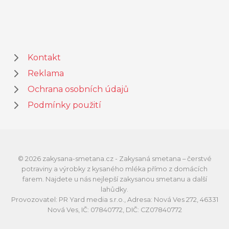
Kontakt
Reklama
Ochrana osobních údajů
Podmínky použití
© 2026 zakysana-smetana.cz - Zakysaná smetana – čerstvé
potraviny a výrobky z kysaného mléka přímo z domácích
farem. Najdete u nás nejlepší zakysanou smetanu a další
lahůdky.
Provozovatel: PR Yard media s.r.o., Adresa: Nová Ves 272, 46331
Nová Ves, IČ: 07840772, DIČ: CZ07840772