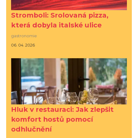
Stromboli: Srolovaná pizza,
která dobyla italské ulice
gastronomie
06. 04. 2026
Hluk v restauraci: Jak zlepšit
komfort hostů pomocí
odhlučnění