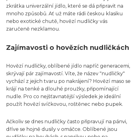
zkrátka univerzální jídlo, které se dá připravit na
mnoho způsobů. Ať už máte rádi českou klasiku
nebo exotické chutě, hovězí nudličky vás
zaručeně nezklamou.
Zajímavosti o hovězích nudličkách
Hovězí nudličky, oblíbené jídlo napříč generacemi,
skrývají pár zajímavostí. Víte, že název "nudličky"
vychází z jejich tvaru po nakrájení? Hovězí maso se
krájí na tenké a dlouhé proužky, připomínající
nudle. Pro co nejšťavnatější výsledek je ideální
použít hovězí svíčkovou, roštěnec nebo pupek.
Ačkoliv se dnes nudličky často připravují na pánvi,
dříve se hojně dusily v omáčce. Oblíbené jsou
nudličky na houbách, s paprikou nebo na