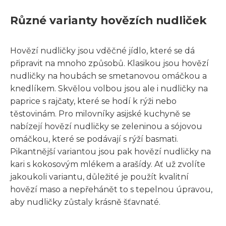
Různé varianty hovězích nudliček
Hovězí nudličky jsou vděčné jídlo, které se dá
připravit na mnoho způsobů. Klasikou jsou hovězí
nudličky na houbách se smetanovou omáčkou a
knedlíkem. Skvělou volbou jsou ale i nudličky na
paprice s rajčaty, které se hodí k rýži nebo
těstovinám. Pro milovníky asijské kuchyně se
nabízejí hovězí nudličky se zeleninou a sójovou
omáčkou, které se podávají s rýží basmati.
Pikantnější variantou jsou pak hovězí nudličky na
kari s kokosovým mlékem a arašídy. Ať už zvolíte
jakoukoli variantu, důležité je použít kvalitní
hovězí maso a nepřehánět to s tepelnou úpravou,
aby nudličky zůstaly krásně šťavnaté.