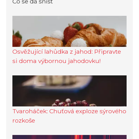
Co se dá sníst
Osvěžující lahůdka z jahod: Připravte
si doma výbornou jahodovku!
Tvaroháček: Chuťová exploze sýrového
rozkoše