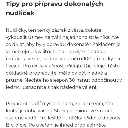
Tipy pro přípravu dokonalých
nudliček
Nudličky, ten tenký zázrak z těsta, dokáže
vykouzlit úsměv na tváři nejednoho strávníka. Ale
co dělat, aby byly opravdu dokonalé? Základem je
samozřejmě kvalitní těsto. Použijte hladkou
mouku a vejce, ideálně v poměru 100 g mouky na
1 vejce. Pro extra vláčnost přidejte lžíci oleje. Těsto
důkladně propracujte, mělo by být hladké a
pružné. Nechte ho alespoň 30 minut odpočinout v
lednici, usnadníte si tak následné válení.
Při vaření nudlí myslete na to, že čím tenčí, tím
kratší je doba vaření. Stačí pár minut ve vroucí
osolené vodě. Pro lesklé nudličky přidejte do vody
lžíci oleje. Po uvaření je ihned propláchněte