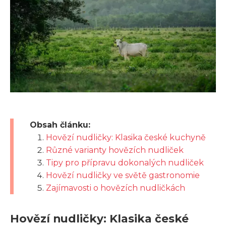
Obsah článku:
Hovězí nudličky: Klasika české kuchyně
Různé varianty hovězích nudliček
Tipy pro přípravu dokonalých nudliček
Hovězí nudličky ve světě gastronomie
Zajímavosti o hovězích nudličkách
Hovězí nudličky: Klasika české