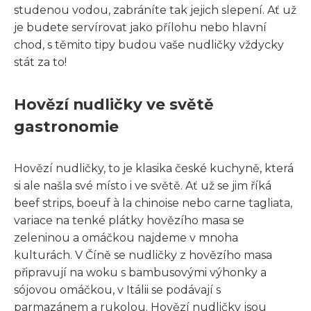
studenou vodou, zabráníte tak jejich slepení. Ať už
je budete servírovat jako přílohu nebo hlavní
chod, s těmito tipy budou vaše nudličky vždycky
stát za to!
Hovězí nudličky ve světě
gastronomie
Hovězí nudličky, to je klasika české kuchyně, která
si ale našla své místo i ve světě. Ať už se jim říká
beef strips, boeuf à la chinoise nebo carne tagliata,
variace na tenké plátky hovězího masa se
zeleninou a omáčkou najdeme v mnoha
kulturách. V Číně se nudličky z hovězího masa
připravují na woku s bambusovými výhonky a
sójovou omáčkou, v Itálii se podávají s
parmazánem a rukolou. Hovězí nudličky jsou