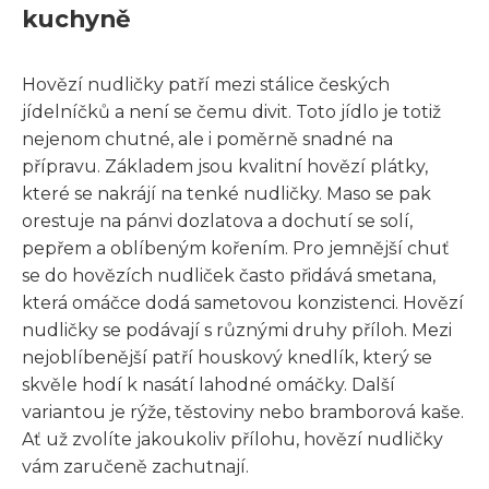
kuchyně
Hovězí nudličky patří mezi stálice českých
jídelníčků a není se čemu divit. Toto jídlo je totiž
nejenom chutné, ale i poměrně snadné na
přípravu. Základem jsou kvalitní hovězí plátky,
které se nakrájí na tenké nudličky. Maso se pak
orestuje na pánvi dozlatova a dochutí se solí,
pepřem a oblíbeným kořením. Pro jemnější chuť
se do hovězích nudliček často přidává smetana,
která omáčce dodá sametovou konzistenci. Hovězí
nudličky se podávají s různými druhy příloh. Mezi
nejoblíbenější patří houskový knedlík, který se
skvěle hodí k nasátí lahodné omáčky. Další
variantou je rýže, těstoviny nebo bramborová kaše.
Ať už zvolíte jakoukoliv přílohu, hovězí nudličky
vám zaručeně zachutnají.