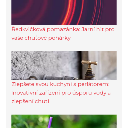
Ředkvičková pomazánka: Jarní hit pro
vaše chuťové pohárky
Zlepšete svou kuchyni s perlátorem:
Inovativní zařízení pro úsporu vody a
zlepšení chuti