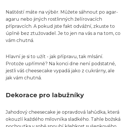
Naštěstí máte na výběr. Můžete sáhnout po agar-
agaru nebo jiných rostlinných želírovacích
přípravcích. A pokud jste fakt odvážní, zkuste to
úplně bez ztužovadel. Je to jen na vás a na tom, co
vám chutná.
Hlavní je si to užít - jak přípravu, tak mlsání.
Protože upřímně? Na konci dne není podstatné,
jestli váš cheesecake vypadá jako z cukrárny, ale
jak vám chutná.
Dekorace pro labužníky
Jahodový cheesecake je opravdová lahůdka, která
okouzlí každého milovníka sladkého. Tahle božská
pochoutka v sobě snoubí křehkost sušenkového