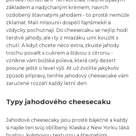
základem a nadýchaným krémem, navrch
ozdobený šťavnatými jahodami - to prostě nemůže
zklamat. Malí mlsouni i dospělí fajnšmekři si
vždycky pochutnají. Do cheesecaku se nejlíp hodí
čerstvé jahody, ale i ty z mrazáku umí kouzlit s
chutí. A když chcete něco extra, zkuste jahody
trochu povařit s cukrem a šťávou z citronu -
vznikne vám božská poleva, která celý dezert
posune ještě o level výš. Ať už zvolíte jakýkoliv
způsob přípravy, tenhle jahodový cheesecake vám
zaručeně rozzáří každý letní den.
Typy jahodového cheesecaku
Jahodové cheesecaky jsou prostě báječné a každý
si najde ten svůj oblíbený. Klasika z New Yorku láká
hustou, krémovou texturou a šťavnatými