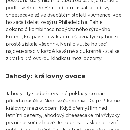
postupně staly hitem a každá oblast si je upravila
podle svého. Dnešní podobu získal jahodový
cheesecake až ve dvacátém století v Americe, kde
ho začali dělat ze sýru Philadelphia. Tahle
dokonalá kombinace nadýchaného sýrového
krému, křupavého základu a šťavnatých jahod si
prostě získala všechny. Není divu, že ho teď
najdete snad v každé kavárně a cukrárně - stal se
zkrátka královskou klasikou mezi dezerty.
Jahody: královny ovoce
Jahody - ty sladké červené poklady, co nám
příroda nadělila. Není se čemu divit, že jim říkáme
královny mezi ovocem. Když přemýšlím nad
letními dezerty, jahodový cheesecake mi vždycky
první naskočí v hlavě. Je to prostě láska na první
pohled i ochutnání. Ten kontrast mezi křupavým