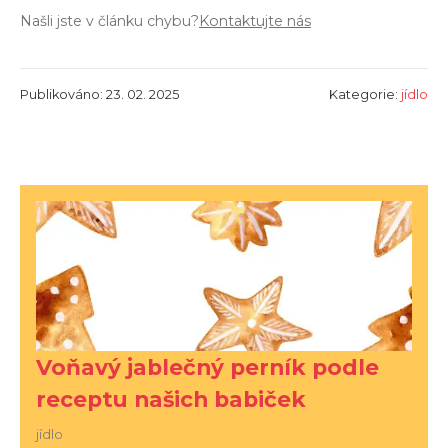
Našli jste v článku chybu?
Kontaktujte nás
Publikováno: 23. 02. 2025
Kategorie:
jídlo
Voňavý jablečný perník podle
receptu našich babiček
jídlo