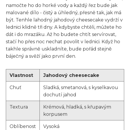
namočte ho do horké vody a každý řez bude jak
malované dílo - čistý a úhledný, přesně tak, jak má
být. Tenhle lahodný jahodový cheesecake vydrží v
lednici klidně tři dny. A kdybyste chtěli, můžete ho
dát i do mrazáku. Až ho budete chtít servírovat,
stačí ho přes noc nechat povolit v lednici. Když ho
takhle správně uskladníte, bude pořád stejně
báječný a svěží jako první den.
Vlastnost
Jahodový cheesecake
Chuť
Sladká, smetanová, s kyselkavou
dochutí jahod
Textura
Krémová, hladká, s křupavým
korpusem
Oblíbenost
Vysoká