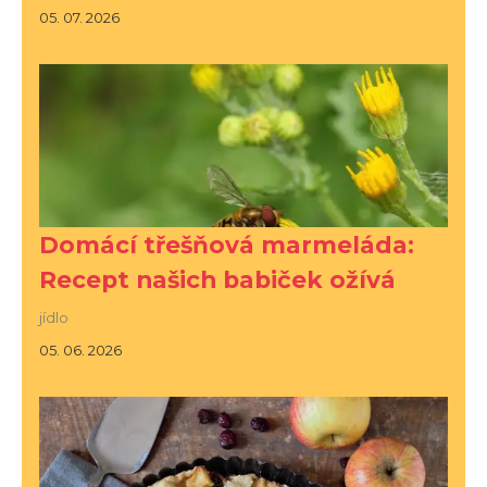
05. 07. 2026
Domácí třešňová marmeláda:
Recept našich babiček ožívá
jídlo
05. 06. 2026