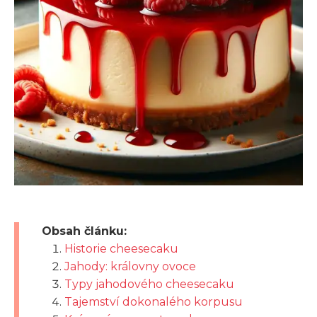
Obsah článku:
Historie cheesecaku
Jahody: královny ovoce
Typy jahodového cheesecaku
Tajemství dokonalého korpusu