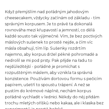
Když přemýšlím nad pořádným jahodovým
cheesecakem, vždycky začínám od základu - tím
správným korpusem. Je to právě ta dokonalá
rovnováha mezi křupavostí a jemností, co dělá
každé sousto tak výjimečné. Vím, že bez poctivých
máslových sušenek to prostě nejde, a čím víc
másla obsahují, tím líp. Sušenky rozdrtím
najemno, aby korpus držel pěkně pohromadě a
nedrolil se mi pod prsty. Pak přijde na řadu to
nejdůležitější - pořádně je promíchat s
rozpuštěným máslem, aby vznikla ta správná
konzistence. Používám dortovou formu s pečicím
papírem, ušetří to spoustu trápení. A než se
pustím do krémové náplně, nechám korpus
pořádně vychladit v lednici. Někdy do něj přidám
trochu mletých oříšků nebo kakaa, ale i klasika bez