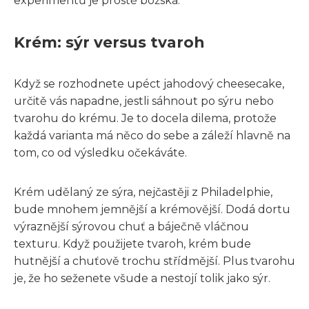
experimentů je prostě božská.
Krém: sýr versus tvaroh
Když se rozhodnete upéct jahodový cheesecake,
určitě vás napadne, jestli sáhnout po sýru nebo
tvarohu do krému. Je to docela dilema, protože
každá varianta má něco do sebe a záleží hlavně na
tom, co od výsledku očekáváte.
Krém udělaný ze sýra, nejčastěji z Philadelphie,
bude mnohem jemnější a krémovější. Dodá dortu
výraznější sýrovou chuť a báječně vláčnou
texturu. Když použijete tvaroh, krém bude
hutnější a chuťově trochu střídmější. Plus tvarohu
je, že ho seženete všude a nestojí tolik jako sýr.