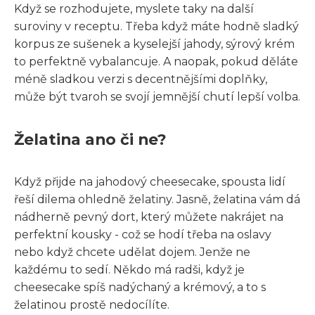
Když se rozhodujete, myslete taky na další
suroviny v receptu. Třeba když máte hodně sladký
korpus ze sušenek a kyselejší jahody, sýrový krém
to perfektně vybalancuje. A naopak, pokud děláte
méně sladkou verzi s decentnějšími doplňky,
může být tvaroh se svojí jemnější chutí lepší volba.
Želatina ano či ne?
Když přijde na jahodový cheesecake, spousta lidí
řeší dilema ohledně želatiny. Jasně, želatina vám dá
nádherně pevný dort, který můžete nakrájet na
perfektní kousky - což se hodí třeba na oslavy
nebo když chcete udělat dojem. Jenže ne
každému to sedí. Někdo má radši, když je
cheesecake spíš nadýchaný a krémový, a to s
želatinou prostě nedocílíte.