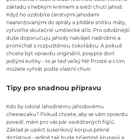
základu s hebkým krémem a svěží chutí jahod.
Když ho ozdobíte čerstvými jahodami
naaranžovanými do spirály a přidáte snítku máty,
vytvoříte skutečné umělecké dílo. Pro odvážnější
duše doporučuju jahody nakrájet nadrobno a
promíchat s rozpuštěnou čokoládou. A pokud
chcete být opravdu originální, posypte dort
jedlými kvítky - to je teď velký hit! Prostě si s tím
můžete vyhrát podle vlastní chuti.
Tipy pro snadnou přípravu
Kdo by odolal lahodnému jahodovému
cheesecaku? Pokud chcete, aby se vám opravdu
povedl, mám pro vás pár osvědčených fíglů.
Základ je upéct sušenkový korpus pěkně
dozlatova - jedině tak bude příjemně křupavý a