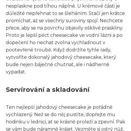
nesplaskne pod tíhou náplně. U krémové části je
důležité nepřehnat to se šleháním. Stačí jen krátce
promíchat, až se všechny suroviny spojí. Nechcete
přece, aby se na povrchu objevily ošklivé praskliny.
Proto je lepší péct cheesecake ve vodní lázni a po
dopečení ho nechat zvolna vychladnout v
pootevřené troubě. Když dodržíte tyhle rady,
vytvoříte dokonalý jahodový cheesecake, který
bude nejen báječně chutnat, ale i nádherně
vypadat.
Servírování a skladování
Ten nejlepší jahodový cheesecake je pořádně
vychlazený. Než se do něj pustíte, dopřejte mu
hodinku v lednici, ať se krásně proleží a zpevní. Pak
se vám bude náramně krájet. Vezměte si ostrý nůž,