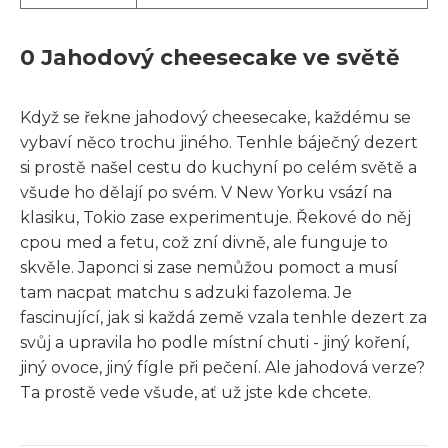
0 Jahodový cheesecake ve světě
Když se řekne jahodový cheesecake, každému se
vybaví něco trochu jiného. Tenhle báječný dezert
si prostě našel cestu do kuchyní po celém světě a
všude ho dělají po svém. V New Yorku vsází na
klasiku, Tokio zase experimentuje. Řekové do něj
cpou med a fetu, což zní divně, ale funguje to
skvěle. Japonci si zase nemůžou pomoct a musí
tam nacpat matchu s adzuki fazolema. Je
fascinující, jak si každá země vzala tenhle dezert za
svůj a upravila ho podle místní chuti - jiný koření,
jiný ovoce, jiný fígle při pečení. Ale jahodová verze?
Ta prostě vede všude, ať už jste kde chcete.