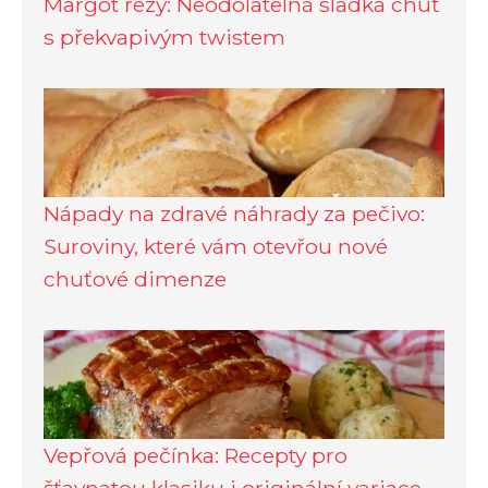
Margot řezy: Neodolatelná sladká chuť
s překvapivým twistem
Nápady na zdravé náhrady za pečivo:
Suroviny, které vám otevřou nové
chuťové dimenze
Vepřová pečínka: Recepty pro
šťavnatou klasiku i originální variace