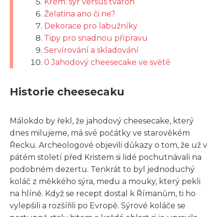
Krém: sýr versus tvaroh
Želatina ano či ne?
Dekorace pro labužníky
Tipy pro snadnou přípravu
Servírování a skladování
0 Jahodový cheesecake ve světě
Historie cheesecaku
Málokdo by řekl, že jahodový cheesecake, který
dnes milujeme, má své počátky ve starověkém
Řecku. Archeologové objevili důkazy o tom, že už v
pátém století před Kristem si lidé pochutnávali na
podobném dezertu. Tenkrát to byl jednoduchý
koláč z měkkého sýra, medu a mouky, který pekli
na hlíně. Když se recept dostal k Římanům, ti ho
vylepšili a rozšířili po Evropě. Sýrové koláče se