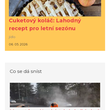
Cuketový koláč: Lahodný
recept pro letní sezónu
jídlo
06. 05. 2026
Co se dá sníst