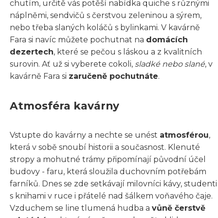
chutím, určitě vás potěší nabídka quiche s různými
náplněmi, sendvičů s čerstvou zeleninou a sýrem,
nebo třeba slaných koláčů s bylinkami. V kavárně
Fara si navíc můžete pochutnat na
domácích
dezertech
, které se pečou s láskou a z kvalitních
surovin. Ať už si vyberete cokoli,
sladké nebo slané
, v
kavárně Fara si
zaručeně pochutnáte
.
Atmosféra kavárny
Vstupte do kavárny a nechte se unést
atmosférou
,
která v sobě snoubí historii a současnost. Klenuté
stropy a mohutné trámy připomínají původní účel
budovy - faru, která sloužila duchovním potřebám
farníků. Dnes se zde setkávají milovníci kávy, studenti
s knihami v ruce i přátelé nad šálkem voňavého čaje.
Vzduchem se line tlumená hudba a
vůně čerstvě