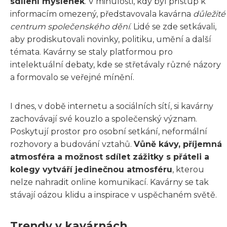
sdílení myšlenek
. V minulosti, kdy byl přístup k
informacím omezený, představovala kavárna
důležité
centrum společenského dění
. Lidé se zde setkávali,
aby prodiskutovali novinky, politiku, umění a další
témata. Kavárny se staly platformou pro
intelektuální debaty, kde se střetávaly různé názory
a formovalo se veřejné mínění.
I dnes, v době internetu a sociálních sítí, si kavárny
zachovávají své kouzlo a společenský význam.
Poskytují prostor pro osobní setkání, neformální
rozhovory a budování vztahů.
Vůně kávy, příjemná
atmosféra a možnost sdílet zážitky s přáteli a
kolegy vytváří jedinečnou atmosféru
, kterou
nelze nahradit online komunikací. Kavárny se tak
stávají oázou klidu a inspirace v uspěchaném světě.
Trendy v kavárnách