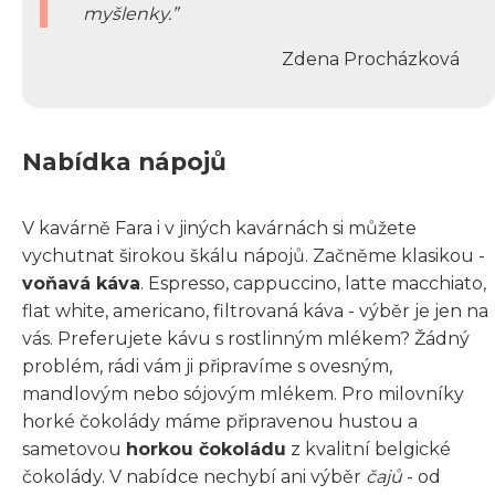
myšlenky.
Zdena Procházková
Nabídka nápojů
V kavárně Fara i v jiných kavárnách si můžete
vychutnat širokou škálu nápojů. Začněme klasikou -
voňavá káva
. Espresso, cappuccino, latte macchiato,
flat white, americano, filtrovaná káva - výběr je jen na
vás. Preferujete kávu s rostlinným mlékem? Žádný
problém, rádi vám ji připravíme s ovesným,
mandlovým nebo sójovým mlékem. Pro milovníky
horké čokolády máme připravenou hustou a
sametovou
horkou čokoládu
z kvalitní belgické
čokolády. V nabídce nechybí ani výběr
čajů
- od