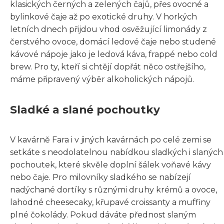
klasických černých a zelených čajů, přes ovocné a
bylinkové čaje až po exotické druhy. V horkých
letních dnech přijdou vhod osvěžující limonády z
čerstvého ovoce, domácí ledové čaje nebo studené
kávové nápoje jako je ledová káva, frappé nebo cold
brew. Pro ty, kteří si chtějí dopřát něco ostřejšího,
máme připravený výběr alkoholických nápojů.
Sladké a slané pochoutky
V kavárně Fara i v jiných kavárnách po celé zemi se
setkáte s neodolatelnou nabídkou sladkých i slaných
pochoutek, které skvěle doplní šálek voňavé kávy
nebo čaje. Pro milovníky sladkého se nabízejí
nadýchané dortíky s různými druhy krémů a ovoce,
lahodné cheesecaky, křupavé croissanty a muffiny
plné čokolády. Pokud dáváte přednost slaným