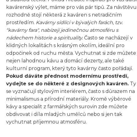
kavárenský výlet, máme pro vás pár tipů. Za návštěvu
rozhodně stojí některá z kaváren s netradičním
prostředím.
Kavárny sídlící v bývalých farách, tzv.
"kavárny fara", nabízejí jedinečnou atmosféru s
nádechem historie a spirituality.
Často se nacházejí v
klidných lokalitách s krásným okolím, ideální pro
odpočinek od ruchu města. Vychutnat si zde můžete
nejen lahodnou kávu a domácí dezerty, ale také
kulturní program, který tyto kavárny často pořádají.
Pokud dáváte přednost modernímu prostředí,
vydejte se do některé z designových kaváren.
Ty
se vyznačují stylovým interiérem, často s důrazem na
minimalismus a přírodní materiály. Kromě výběrové
kávy a specialit z farmářských surovin zde můžete
obdivovat i díla mladých umělců nebo si jen tak
vychutnat příjemnou atmosféru.