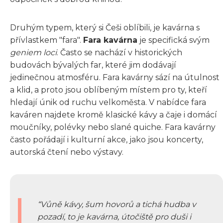
Druhým typem, který si Češi oblíbili, je kavárna s
přívlastkem "fara".
Fara kavárna
je specifická svým
geniem loci
. Často se nachází v historických
budovách bývalých far, které jim dodávají
jedinečnou atmosféru. Fara kavárny sází na útulnost
a klid, a proto jsou oblíbeným místem pro ty, kteří
hledají únik od ruchu velkoměsta. V nabídce fara
kaváren najdete kromě klasické kávy a čaje i domácí
moučníky, polévky nebo slané quiche. Fara kavárny
často pořádají i kulturní akce, jako jsou koncerty,
autorská čtení nebo výstavy.
Vůně kávy, šum hovorů a tichá hudba v
pozadí, to je kavárna, útočiště pro duši i