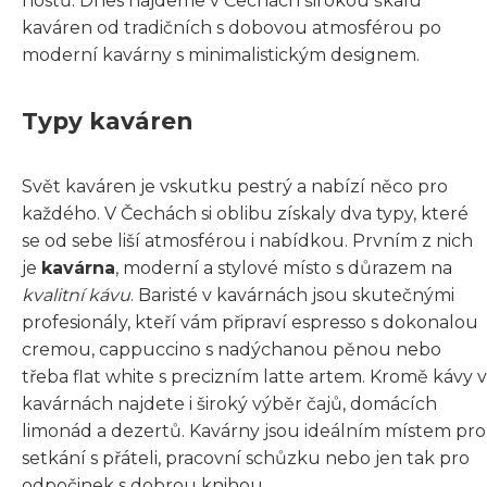
hostů. Dnes najdeme v Čechách širokou škálu
kaváren od tradičních s dobovou atmosférou po
moderní kavárny s minimalistickým designem.
Typy kaváren
Svět kaváren je vskutku pestrý a nabízí něco pro
každého. V Čechách si oblibu získaly dva typy, které
se od sebe liší atmosférou i nabídkou. Prvním z nich
je
kavárna
, moderní a stylové místo s důrazem na
kvalitní kávu
. Baristé v kavárnách jsou skutečnými
profesionály, kteří vám připraví espresso s dokonalou
cremou, cappuccino s nadýchanou pěnou nebo
třeba flat white s precizním latte artem. Kromě kávy v
kavárnách najdete i široký výběr čajů, domácích
limonád a dezertů. Kavárny jsou ideálním místem pro
setkání s přáteli, pracovní schůzku nebo jen tak pro
odpočinek s dobrou knihou.