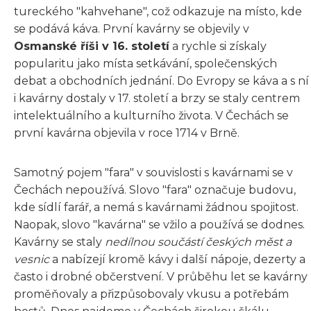
tureckého "kahvehane", což odkazuje na místo, kde
se podává káva. První kavárny se objevily v
Osmanské říši v 16. století
a rychle si získaly
popularitu jako místa setkávání, společenských
debat a obchodních jednání. Do Evropy se káva a s ní
i kavárny dostaly v 17. století a brzy se staly centrem
intelektuálního a kulturního života. V Čechách se
první kavárna objevila v roce 1714 v Brně.
Samotný pojem "fara" v souvislosti s kavárnami se v
Čechách nepoužívá. Slovo "fara" označuje budovu,
kde sídlí farář, a nemá s kavárnami žádnou spojitost.
Naopak, slovo "kavárna" se vžilo a používá se dodnes.
Kavárny se staly
nedílnou součástí českých měst a
vesnic
a nabízejí kromě kávy i další nápoje, dezerty a
často i drobné občerstvení. V průběhu let se kavárny
proměňovaly a přizpůsobovaly vkusu a potřebám