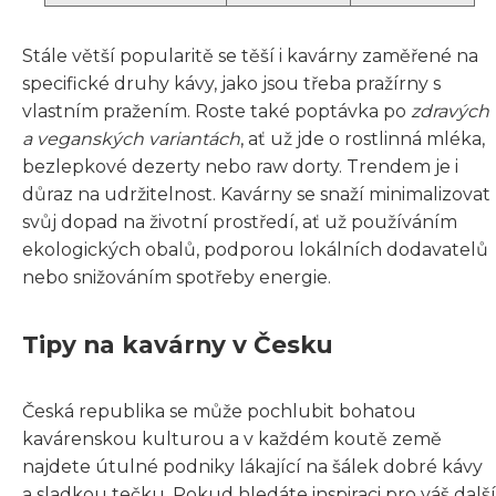
Stále větší popularitě se těší i kavárny zaměřené na
specifické druhy kávy, jako jsou třeba pražírny s
vlastním pražením. Roste také poptávka po
zdravých
a veganských variantách
, ať už jde o rostlinná mléka,
bezlepkové dezerty nebo raw dorty. Trendem je i
důraz na udržitelnost. Kavárny se snaží minimalizovat
svůj dopad na životní prostředí, ať už používáním
ekologických obalů, podporou lokálních dodavatelů
nebo snižováním spotřeby energie.
Tipy na kavárny v Česku
Česká republika se může pochlubit bohatou
kavárenskou kulturou a v každém koutě země
najdete útulné podniky lákající na šálek dobré kávy
a sladkou tečku. Pokud hledáte inspiraci pro váš další