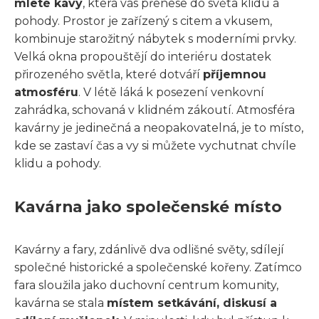
mleté kávy
, která vás přenese do světa klidu a
pohody. Prostor je zařízený s citem a vkusem,
kombinuje starožitný nábytek s moderními prvky.
Velká okna propouštějí do interiéru dostatek
přirozeného světla, které dotváří
příjemnou
atmosféru
. V létě láká k posezení venkovní
zahrádka, schovaná v klidném zákoutí. Atmosféra
kavárny je jedinečná a neopakovatelná, je to místo,
kde se zastaví čas a vy si můžete vychutnat chvíle
klidu a pohody.
Kavárna jako společenské místo
Kavárny a fary, zdánlivě dva odlišné světy, sdílejí
společné historické a společenské kořeny. Zatímco
fara sloužila jako duchovní centrum komunity,
kavárna se stala
místem setkávání, diskusí a