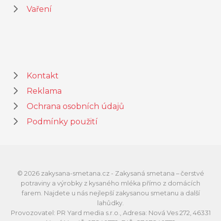
Vaření
Kontakt
Reklama
Ochrana osobních údajů
Podmínky použití
© 2026 zakysana-smetana.cz - Zakysaná smetana – čerstvé
potraviny a výrobky z kysaného mléka přímo z domácích
farem. Najdete u nás nejlepší zakysanou smetanu a další
lahůdky.
Provozovatel: PR Yard media s.r.o., Adresa: Nová Ves 272, 46331