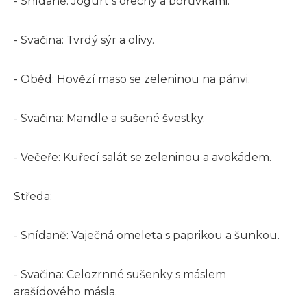
- Snídaně: Jogurt s ořechy a borůvkami.
- Svačina: Tvrdý sýr a olivy.
- Oběd: Hovězí maso se zeleninou na pánvi.
- Svačina: Mandle a sušené švestky.
- Večeře: Kuřecí salát se zeleninou a avokádem.
Středa:
- Snídaně: Vaječná omeleta s paprikou a šunkou.
- Svačina: Celozrnné sušenky s máslem
arašídového másla.