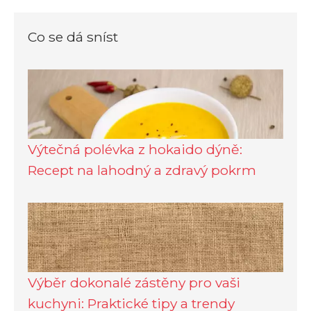
Co se dá sníst
Výtečná polévka z hokaido dýně:
Recept na lahodný a zdravý pokrm
Výběr dokonalé zástěny pro vaši
kuchyni: Praktické tipy a trendy