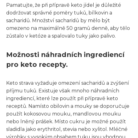
Pamatujte, že při přípravě keto jídel je důležité
dodržovat správné poměry tuků, bílkovin a
sacharidů. Množství sacharidů by mělo být
omezeno na maximálně 50 gramů denně, aby tělo
zůstalo v ketóze a spalovalo tuky jako palivo.
Možnosti náhradních ingrediencí
pro keto recepty.
Keto strava vyžaduje omezení sacharidů a zvýšení
příjmu tuků. Existuje však mnoho náhradních
ingrediencí, které lze použít při přípravě keto
receptů. Namísto obilovin a mouky se doporučuje
použít kokosovou mouku, mandlovou mouku
nebo lněný prášek. Místo cukru je možné použít
sladidla jako erythritol, stevia nebo xylitol. Mléčné
výrobky s vysokým obsahem tuku jsou vhodnou