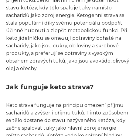
příjem tuků. Jeho hlavním cílem je dosáhnout
stavu ketózy, kdy tělo spaluje tuky namísto
sacharidů jako zdroj energie. Ketogenní strava se
stala populární díky svému potenciálu podpořit
účinné hubnutí a zlepšit metabolickou funkci. Při
keto jídelníčku se omezují potraviny bohaté na
sacharidy, jako jsou cukry, obiloviny a škrobové
produkty, a preferují se potraviny s vysokým
obsahem zdravých tuků, jako jsou avokádo, olivový
olej a ořechy.
Jak funguje keto strava?
Keto strava funguje na principu omezení příjmu
sacharidů a zvýšení příjmu tuků. Tímto způsobem
se tělo dostane do stavu nazývaného ketóza, kdy
začne spalovat tuky jako hlavní zdroj energie
místo sacharidů. Ketóza vede ke snížení hladiny