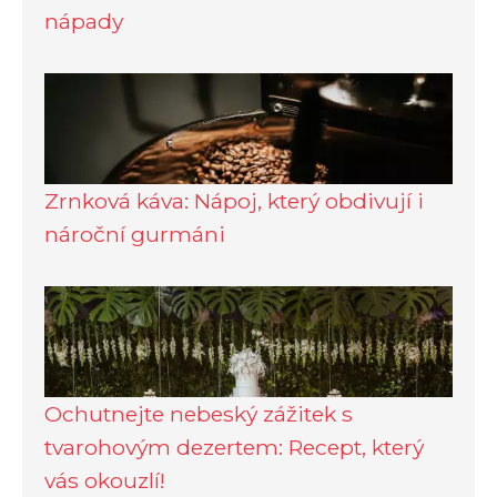
nápady
Zrnková káva: Nápoj, který obdivují i
nároční gurmáni
Ochutnejte nebeský zážitek s
tvarohovým dezertem: Recept, který
vás okouzlí!