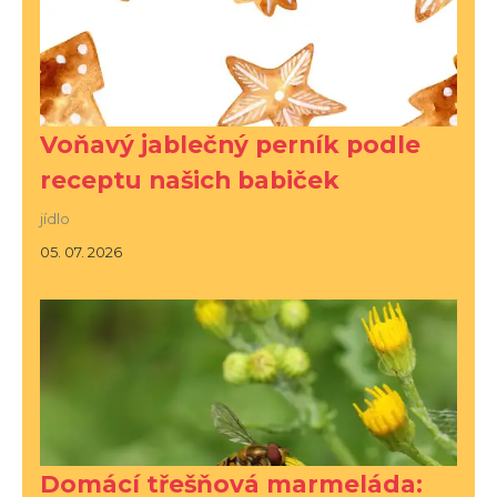
Voňavý jablečný perník podle
receptu našich babiček
jídlo
05. 07. 2026
Domácí třešňová marmeláda: