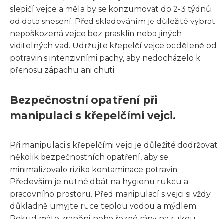
slepičí vejce a měla by se konzumovat do 2-3 týdnů
od data snesení. Před skladováním je důležité vybrat
nepoškozená vejce bez prasklin nebo jiných
viditelných vad. Udržujte křepelčí vejce odděleně od
potravin s intenzivními pachy, aby nedocházelo k
přenosu zápachu ani chuti.
Bezpečnostní opatření při
manipulaci s křepelčími vejci.
Při manipulaci s křepelčími vejci je důležité dodržovat
několik bezpečnostních opatření, aby se
minimalizovalo riziko kontaminace potravin.
Především je nutné dbát na hygienu rukou a
pracovního prostoru. Před manipulací s vejci si vždy
důkladně umyjte ruce teplou vodou a mýdlem.
Pokud máte zranění nebo řezné rány na rukou,