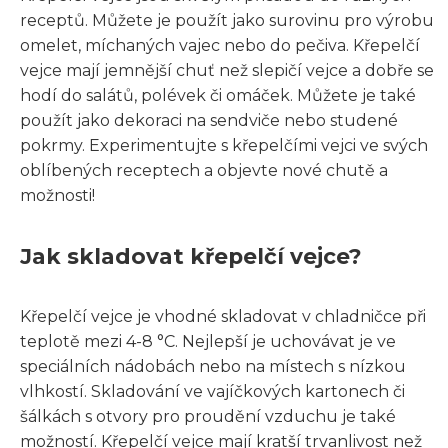
receptů. Můžete je použít jako surovinu pro výrobu
omelet, míchaných vajec nebo do pečiva. Křepelčí
vejce mají jemnější chuť než slepičí vejce a dobře se
hodí do salátů, polévek či omáček. Můžete je také
použít jako dekoraci na sendviče nebo studené
pokrmy. Experimentujte s křepelčími vejci ve svých
oblíbených receptech a objevte nové chutě a
možnosti!
Jak skladovat křepelčí vejce?
Křepelčí vejce je vhodné skladovat v chladničce při
teplotě mezi 4-8 °C. Nejlepší je uchovávat je ve
speciálních nádobách nebo na místech s nízkou
vlhkostí. Skladování ve vajíčkových kartonech či
šálkách s otvory pro proudění vzduchu je také
možností. Křepelčí vejce mají kratší trvanlivost než