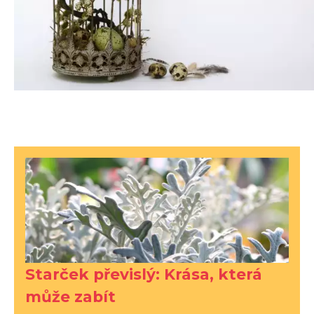
Starček převislý: Krása, která
může zabít