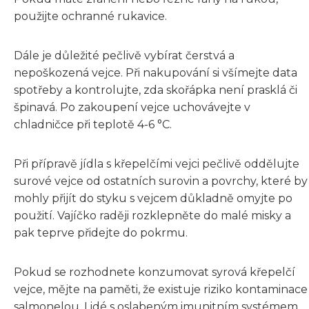
použijte ochranné rukavice.
Dále je důležité pečlivě vybírat čerstvá a
nepoškozená vejce. Při nakupování si všímejte data
spotřeby a kontrolujte, zda skořápka není prasklá či
špinavá. Po zakoupení vejce uchovávejte v
chladničce při teplotě 4-6 °C.
Při přípravě jídla s křepelčími vejci pečlivě oddělujte
surové vejce od ostatních surovin a povrchy, které by
mohly přijít do styku s vejcem důkladně omyjte po
použití. Vajíčko raději rozklepněte do malé misky a
pak teprve přidejte do pokrmu.
Pokud se rozhodnete konzumovat syrová křepelčí
vejce, mějte na paměti, že existuje riziko kontaminace
salmonelou. Lidé s oslabeným imunitním systémem,