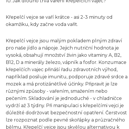
10. Jak dlouho trvá vaření křepelčích vajec?
Křepelčí vejce se vaří krátce - asi 2-3 minuty od
okamžiku, kdy začne voda vařit.
Křepelčí vejce jsou malým pokladem plným zdraví
pro naše jídlo a nápoje. Jejich nutriční hodnota je
vysoká, obsahují množství živin jako vitaminy A, B2,
B12, D a minerály železo, vápník a fosfor. Konzumace
křepelčích vajec přináší řadu zdravotních výhod,
například posiluje imunitu, podporuje zdravé srdce a
mozek a má protizánětlivé účinky. Připravit je lze
různými způsoby - vařením, smažením nebo
pečením. Skladování je jednoduché - v chladničce
vydrží až 3 týdny. Při manipulaci s křepelčími vejci je
důležité dodržovat bezpečnostní opatření. Čerstvost
lze rozpoznat podle pevné skořápky a průzračného
bělmu. Křepelčí vejce jsou skvělou alternativou k