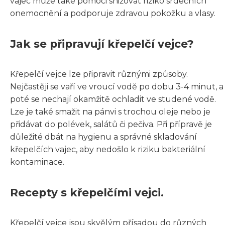
vajec může také pomoci snižovat riziko srdečních
onemocnění a podporuje zdravou pokožku a vlasy.
Jak se připravují křepelčí vejce?
Křepelčí vejce lze připravit různými způsoby.
Nejčastěji se vaří ve vroucí vodě po dobu 3-4 minut, a
poté se nechají okamžitě ochladit ve studené vodě.
Lze je také smažit na pánvi s trochou oleje nebo je
přidávat do polévek, salátů či pečiva. Při přípravě je
důležité dbát na hygienu a správné skladování
křepelčích vajec, aby nedošlo k riziku bakteriální
kontaminace.
Recepty s křepelčími vejci.
Křepelčí vejce jsou skvělým přísadou do různých