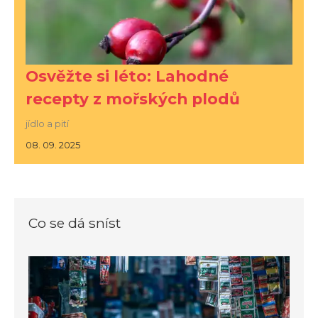
Osvěžte si léto: Lahodné
recepty z mořských plodů
jídlo a pití
08. 09. 2025
Co se dá sníst