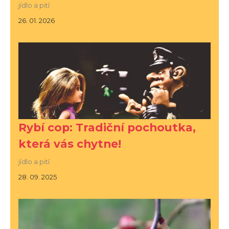
jídlo a pití
26. 01. 2026
Rybí cop: Tradiční pochoutka,
která vás chytne!
jídlo a pití
28. 09. 2025