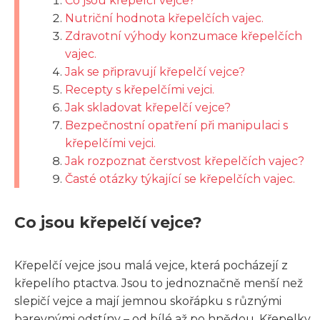
Co jsou křepelčí vejce?
Nutriční hodnota křepelčích vajec.
Zdravotní výhody konzumace křepelčích
vajec.
Jak se připravují křepelčí vejce?
Recepty s křepelčími vejci.
Jak skladovat křepelčí vejce?
Bezpečnostní opatření při manipulaci s
křepelčími vejci.
Jak rozpoznat čerstvost křepelčích vajec?
Časté otázky týkající se křepelčích vajec.
Co jsou křepelčí vejce?
Křepelčí vejce jsou malá vejce, která pocházejí z
křepelího ptactva. Jsou to jednoznačně menší než
slepičí vejce a mají jemnou skořápku s různými
barevnými odstíny – od bílé až po hnědou. Křepelky