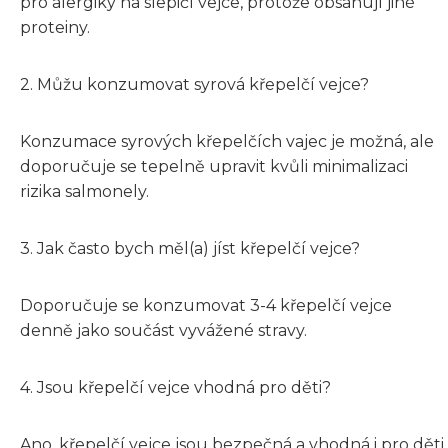
pro alergiky na slepičí vejce, protože obsahují jiné
proteiny.
2. Můžu konzumovat syrová křepelčí vejce?
Konzumace syrových křepelčích vajec je možná, ale
doporučuje se tepelně upravit kvůli minimalizaci
rizika salmonely.
3. Jak často bych měl(a) jíst křepelčí vejce?
Doporučuje se konzumovat 3-4 křepelčí vejce
denně jako součást vyvážené stravy.
4. Jsou křepelčí vejce vhodná pro děti?
Ano, křepelčí vejce jsou bezpečná a vhodná i pro děti.