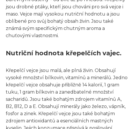
jsou drobné ptáky, kteří jsou chováni pro svá vejce i
maso. Vejce mají vysokou nutriční hodnotu a jsou
oblíbené pro svůj bohatý obsah živin. Jsou také
známá svým specifickým chutným aroma a
chuťovými vlastnostmi.
Nutriční hodnota křepelčích vajec.
Křepelčí vejce jsou malá, ale plná živin. Obsahují
vysoké množství bílkovin, vitamínů a minerálů. Jedno
křepelčí vejce obsahuje přibližně 14 kalorií, 1 gram
tuku, 1 gram bílkovin a zanedbatelné množství
sacharidů. Jsou také bohatým zdrojem vitamínů A,
B2, B12, D a E. Obsahují minerály jako železo, vápník,
fosfor a zinek. Křepelčí vejce jsou také bohatým
zdrojem antioxidantů a esenciálních mastných
kyselin. Jejich konzumace přispívá k posilování