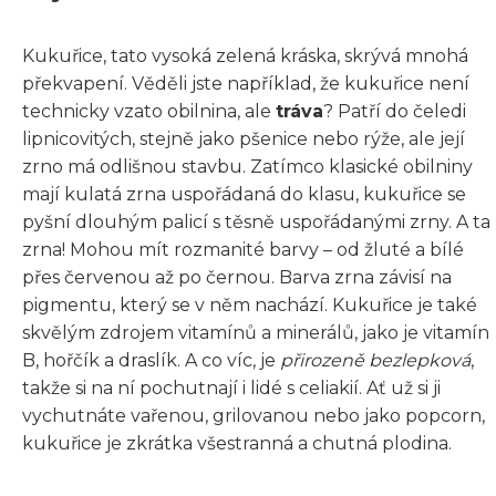
Kukuřice, tato vysoká zelená kráska, skrývá mnohá
překvapení. Věděli jste například, že kukuřice není
technicky vzato obilnina, ale
tráva
? Patří do čeledi
lipnicovitých, stejně jako pšenice nebo rýže, ale její
zrno má odlišnou stavbu. Zatímco klasické obilniny
mají kulatá zrna uspořádaná do klasu, kukuřice se
pyšní dlouhým palicí s těsně uspořádanými zrny. A ta
zrna! Mohou mít rozmanité barvy – od žluté a bílé
přes červenou až po černou. Barva zrna závisí na
pigmentu, který se v něm nachází. Kukuřice je také
skvělým zdrojem vitamínů a minerálů, jako je vitamín
B, hořčík a draslík. A co víc, je
přirozeně bezlepková
,
takže si na ní pochutnají i lidé s celiakií. Ať už si ji
vychutnáte vařenou, grilovanou nebo jako popcorn,
kukuřice je zkrátka všestranná a chutná plodina.