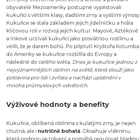
obyvatelé Mezoameriky postupně vypěstovali
kukuřici s většími klasy, sladšími zrny a vyššími výnosy.
Kukuřice se stala základem jejich jídelníčku a hrála
klíčovou roli v rozvoji jejich kultur. Mayové, Aztékové
a Inkové uctívali kukuřici jako posvátnou rostlinu a
věřili, že je darem bohů. Po připlutí Kryštofa Kolumba
do Ameriky se kukuřice rozšířila do Evropy a
následně do celého světa.
Dnes je kukuřice jednou z
nejvýznamnějších obilnin na světě, která slouží jako
potravina pro lidi i zvířata a nachází uplatnění v
mnoha průmyslových odvětvích.
Výživové hodnoty a benefity
Kukuřice, oblíbená obilnina s kulatými zrny, je nejen
chutná, ale i
nutričně bohatá
. Obsahuje vlákninu,
která podporuje trávení a pomáhá regulovat hladinu