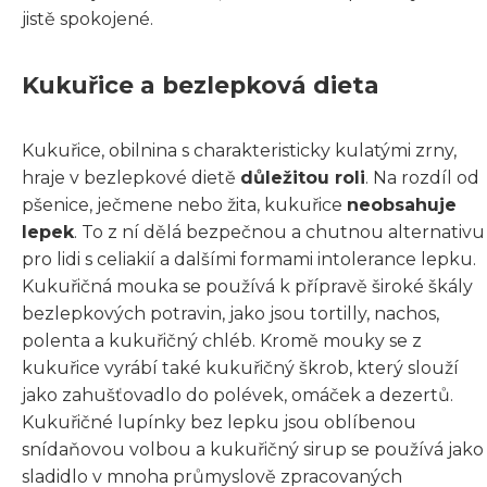
jistě spokojené.
Kukuřice a bezlepková dieta
Kukuřice, obilnina s charakteristicky kulatými zrny,
hraje v bezlepkové dietě
důležitou roli
. Na rozdíl od
pšenice, ječmene nebo žita, kukuřice
neobsahuje
lepek
. To z ní dělá bezpečnou a chutnou alternativu
pro lidi s celiakií a dalšími formami intolerance lepku.
Kukuřičná mouka se používá k přípravě široké škály
bezlepkových potravin, jako jsou tortilly, nachos,
polenta a kukuřičný chléb. Kromě mouky se z
kukuřice vyrábí také kukuřičný škrob, který slouží
jako zahušťovadlo do polévek, omáček a dezertů.
Kukuřičné lupínky bez lepku jsou oblíbenou
snídaňovou volbou a kukuřičný sirup se používá jako
sladidlo v mnoha průmyslově zpracovaných