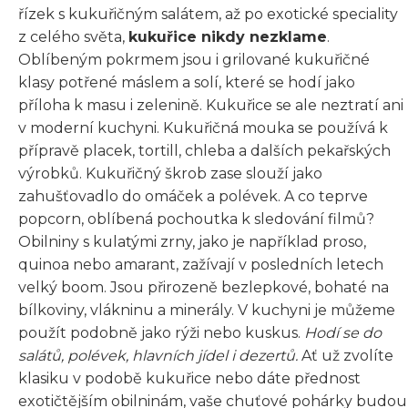
řízek s kukuřičným salátem, až po exotické speciality
z celého světa,
kukuřice nikdy nezklame
.
Oblíbeným pokrmem jsou i grilované kukuřičné
klasy potřené máslem a solí, které se hodí jako
příloha k masu i zelenině. Kukuřice se ale neztratí ani
v moderní kuchyni. Kukuřičná mouka se používá k
přípravě placek, tortill, chleba a dalších pekařských
výrobků. Kukuřičný škrob zase slouží jako
zahušťovadlo do omáček a polévek. A co teprve
popcorn, oblíbená pochoutka k sledování filmů?
Obilniny s kulatými zrny, jako je například proso,
quinoa nebo amarant, zažívají v posledních letech
velký boom. Jsou přirozeně bezlepkové, bohaté na
bílkoviny, vlákninu a minerály. V kuchyni je můžeme
použít podobně jako rýži nebo kuskus.
Hodí se do
salátů, polévek, hlavních jídel i dezertů.
Ať už zvolíte
klasiku v podobě kukuřice nebo dáte přednost
exotičtějším obilninám, vaše chuťové pohárky budou