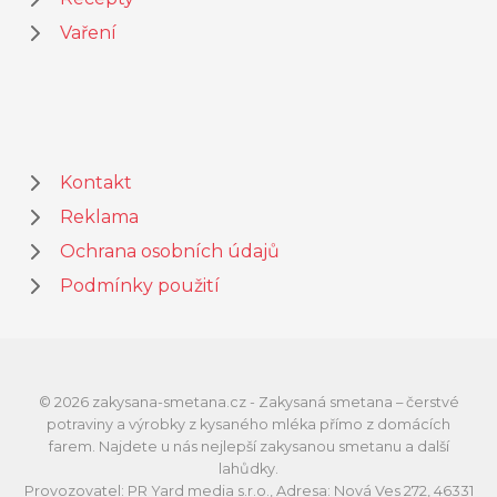
Vaření
Kontakt
Reklama
Ochrana osobních údajů
Podmínky použití
© 2026 zakysana-smetana.cz - Zakysaná smetana – čerstvé
potraviny a výrobky z kysaného mléka přímo z domácích
farem. Najdete u nás nejlepší zakysanou smetanu a další
lahůdky.
Provozovatel: PR Yard media s.r.o., Adresa: Nová Ves 272, 46331