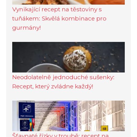
Vynikající recept na těstoviny s
tuňákem: Skvělá kombinace pro
gurmány!
Neodolatelně jednoduché sušenky:
Recept, který zvládne každý!
Šťavnaté řízky v troubě: recept na