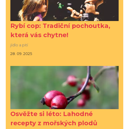
Rybí cop: Tradiční pochoutka,
která vás chytne!
jídlo a pití
28. 09. 2025
Osvěžte si léto: Lahodné
recepty z mořských plodů