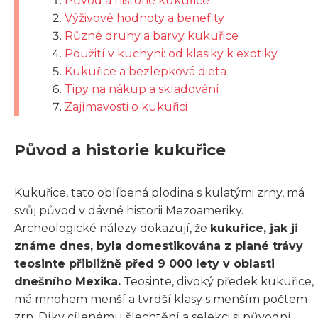
Původ a historie kukuřice
Výživové hodnoty a benefity
Různé druhy a barvy kukuřice
Použití v kuchyni: od klasiky k exotiky
Kukuřice a bezlepková dieta
Tipy na nákup a skladování
Zajímavosti o kukuřici
Původ a historie kukuřice
Kukuřice, tato oblíbená plodina s kulatými zrny, má
svůj původ v dávné historii Mezoameriky.
Archeologické nálezy dokazují, že
kukuřice, jak ji
známe dnes, byla domestikována z plané trávy
teosinte přibližně před 9 000 lety v oblasti
dnešního Mexika.
Teosinte, divoký předek kukuřice,
má mnohem menší a tvrdší klasy s menším počtem
zrn. Díky cílenému šlechtění a selekci si původní