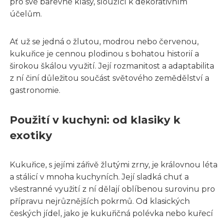
pro své barevné klasy, sloužící k dekorativním
účelům.
Ať už se jedná o žlutou, modrou nebo červenou,
kukuřice je cennou plodinou s bohatou historií a
širokou škálou využití. Její rozmanitost a adaptabilita
z ní činí důležitou součást světového zemědělství a
gastronomie.
Použití v kuchyni: od klasiky k
exotiky
Kukuřice, s jejími zářivě žlutými zrny, je královnou léta
a stálicí v mnoha kuchyních. Její sladká chuť a
všestranné využití z ní dělají oblíbenou surovinu pro
přípravu nejrůznějších pokrmů. Od klasických
českých jídel, jako je kukuřičná polévka nebo kuřecí