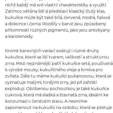
nichž každý má své vlastní charakteristiky a využití.
Zatímco většina lidí si představí klasický žlutý klas,
kukuřice může být také bílá, červená, modrá, fialová
a dokonce i
černá
. Rozdíly v barvě jsou způsobeny
přítomností různých pigmentů, jako jsou antokyany
a karotenoidy.
Kromě barevných variací existují i různé druhy
kukuřice, které se liší tvarem, velikostí a strukturou
zrna. Mezi nejznámější patří kukuřice setá, používaná
k výrobě mouky, kukuřičného oleje a krmiva pro
zvířata. Dále tu máme kukuřici pukancovou, která se
vyznačuje malými, tvrdými zrny, jež při zahřátí
explodují. Oblíbenou pochoutkou je také kukuřice
cukrová, která má sladká a šťavnatá zrna, ideální ke
konzumaci v čerstvém stavu. A nesmíme
zapomenout na kukuřici na ozdobu, která se pěstuje