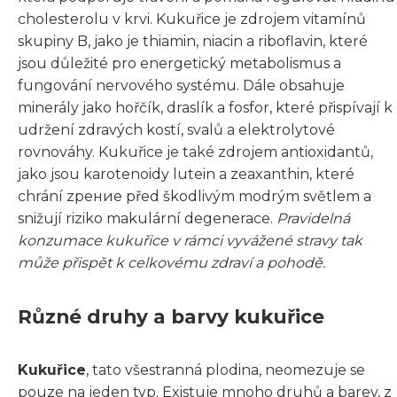
cholesterolu v krvi. Kukuřice je zdrojem vitamínů
skupiny B, jako je thiamin, niacin a riboflavin, které
jsou důležité pro energetický metabolismus a
fungování nervového systému. Dále obsahuje
minerály jako hořčík, draslík a fosfor, které přispívají k
udržení zdravých kostí, svalů a elektrolytové
rovnováhy. Kukuřice je také zdrojem antioxidantů,
jako jsou karotenoidy lutein a zeaxanthin, které
chrání zрение před škodlivým modrým světlem a
snižují riziko makulární degenerace.
Pravidelná
konzumace kukuřice v rámci vyvážené stravy tak
může přispět k celkovému zdraví a pohodě.
Různé druhy a barvy kukuřice
Kukuřice
, tato všestranná plodina, neomezuje se
pouze na jeden typ. Existuje mnoho druhů a barev, z