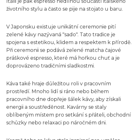
Itálii je pak espresso nedílnou součástí italského
životního stylu a často se pije na stojato u baru.
V Japonsku existuje unikátní ceremonie pití
zelené kávy nazývaná "sado". Tato tradice je
spojena s estetikou, klidem a respektem k přírodě.
Při ceremonii se podává zelené matcha čajové
práškové espresso, které má hořkou chuť a je
doprovázeno tradičními sladkostmi.
Káva také hraje důležitou roli v pracovním
prostředí. Mnoho lidí si ráno nebo během
pracovního dne dopřeje šálek kávy, aby získali
energii a soustředěnost. Kavárny se staly
oblíbeným místem pro setkání s přáteli, obchodní
schůzky nebo relaxaci po náročném dni.