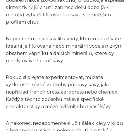
doba extrakce (20-30 sekund) produkuje espressa
s intenzivnější chutí, zatímco delší doba (3-4
minuty) vytvoří filtrovanou kávu s jemnějším
profilem chuti.
Nepodceňujte ani kvalitu vody, kterou používáte.
Ideální je filtrovaná nebo minerální voda s nízkým
obsahem vápníku a dalších minerálů, které by
mohly ovlivnit chuť kávy.
Pokud si přejete experimentovat, můžete
vyzkoušet různé způsoby přípravy kávy, jako
například french press, aeropress nebo chemex.
Každý z těchto způsobů má své specifické
charakteristiky a může ovlivnit chuť vaší kávy.
A nakonec, nezapomeňte si užít šálek kávy v klidu
a bez spěchu. Káva je nejen o chuti, ale také o