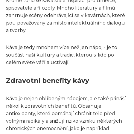
Kromě toho se káva stala inspirací pro umělce,
spisovatele a filozofy. Mnoho literatury a filmů
zahrnuje scény odehrávající se v kavárnách, které
jsou považovány za místo intelektuálního dialogu
a tvorby.
Káva je tedy mnohem více než jen nápoj - je to
součást naší kultury a tradic, kterou si lidé po
celém světě váží a uctívají.
Zdravotní benefity kávy
Káva je nejen oblíbeným nápojem, ale také přináší
několik zdravotních benefitů. Obsahuje
antioxidanty, které pomáhají chránit tělo před
volnými radikály a snižují riziko vzniku některých
chronických onemocnění, jako je například