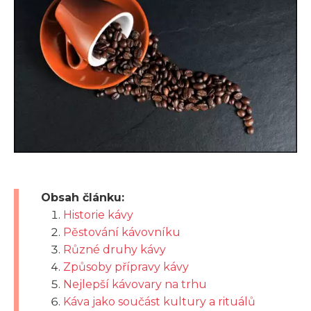
Obsah článku:
Historie kávy
Pěstování kávovníku
Různé druhy kávy
Způsoby přípravy kávy
Nejlepší kávovary na trhu
Káva jako součást kultury a rituálů