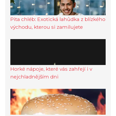
Pita chléb: Exotická lahůdka z blízkého
východu, kterou si zamilujete
Horké nápoje, které vás zahřejí i v
nejchladnějším dni