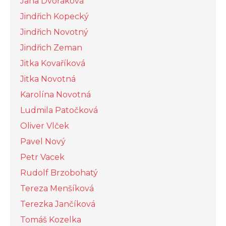
Jana Dvořáková
Jindřich Kopecký
Jindřich Novotný
Jindřich Zeman
Jitka Kovaříková
Jitka Novotná
Karolína Novotná
Ludmila Patočková
Oliver Vlček
Pavel Nový
Petr Vacek
Rudolf Brzobohatý
Tereza Menšíková
Terezka Jančíková
Tomáš Kozelka