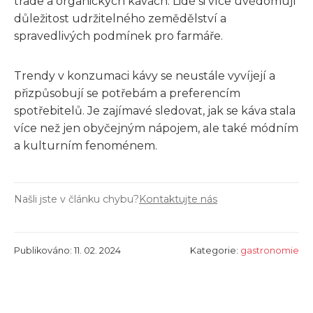
trade a organických kávách. Lidé si více uvědomují
důležitost udržitelného zemědělství a
spravedlivých podmínek pro farmáře.
Trendy v konzumaci kávy se neustále vyvíjejí a
přizpůsobují se potřebám a preferencím
spotřebitelů. Je zajímavé sledovat, jak se káva stala
více než jen obyčejným nápojem, ale také módním
a kulturním fenoménem.
Našli jste v článku chybu?
Kontaktujte nás
Publikováno: 11. 02. 2024
Kategorie:
gastronomie