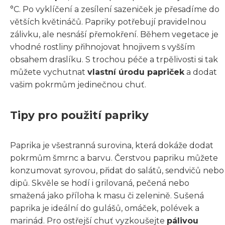
°C. Po vyklíčení a zesílení sazeniček je přesadíme do
větších květináčů. Papriky potřebují pravidelnou
zálivku, ale nesnáší přemokření. Během vegetace je
vhodné rostliny přihnojovat hnojivem s vyšším
obsahem draslíku. S trochou péče a trpělivosti si tak
můžete vychutnat
vlastní úrodu papriček
a dodat
vašim pokrmům jedinečnou chuť.
Tipy pro použití papriky
Paprika je všestranná surovina, která dokáže dodat
pokrmům šmrnc a barvu. Čerstvou papriku můžete
konzumovat syrovou, přidat do salátů, sendvičů nebo
dipů. Skvěle se hodí i grilovaná, pečená nebo
smažená jako příloha k masu či zelenině. Sušená
paprika je ideální do gulášů, omáček, polévek a
marinád. Pro ostřejší chuť vyzkoušejte
pálivou