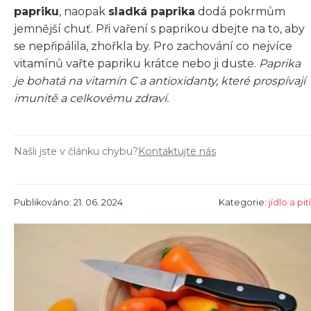
papriku
, naopak
sladká paprika
dodá pokrmům
jemnější chuť. Při vaření s paprikou dbejte na to, aby
se nepřipálila, zhořkla by. Pro zachování co nejvíce
vitamínů vařte papriku krátce nebo ji duste.
Paprika
je bohatá na vitamín C a antioxidanty, které prospívají
imunitě a celkovému zdraví.
Našli jste v článku chybu?
Kontaktujte nás
Publikováno: 21. 06. 2024
Kategorie:
jídlo a pití