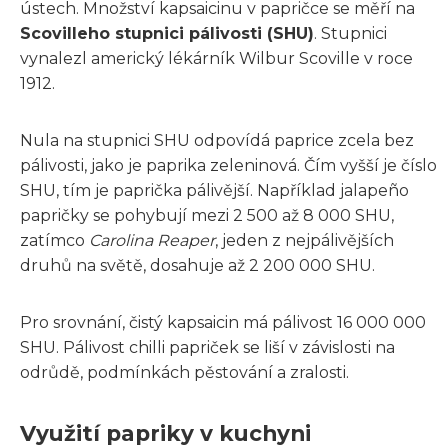
ústech. Množství kapsaicinu v papričce se měří na
Scovilleho stupnici pálivosti (SHU)
. Stupnici
vynalezl americký lékárník Wilbur Scoville v roce
1912.
Nula na stupnici SHU odpovídá paprice zcela bez
pálivosti, jako je paprika zeleninová. Čím vyšší je číslo
SHU, tím je paprička pálivější. Například jalapeño
papričky se pohybují mezi 2 500 až 8 000 SHU,
zatímco
Carolina Reaper
, jeden z nejpálivějších
druhů na světě, dosahuje až 2 200 000 SHU.
Pro srovnání, čistý kapsaicin má pálivost 16 000 000
SHU. Pálivost chilli papriček se liší v závislosti na
odrůdě, podmínkách pěstování a zralosti.
Využití papriky v kuchyni