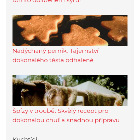
tomto oblíbeném sýru!
Nadýchaný perník: Tajemství
dokonalého těsta odhalené
Špízy v troubě: Skvělý recept pro
dokonalou chuť a snadnou přípravu
Kuchtíci