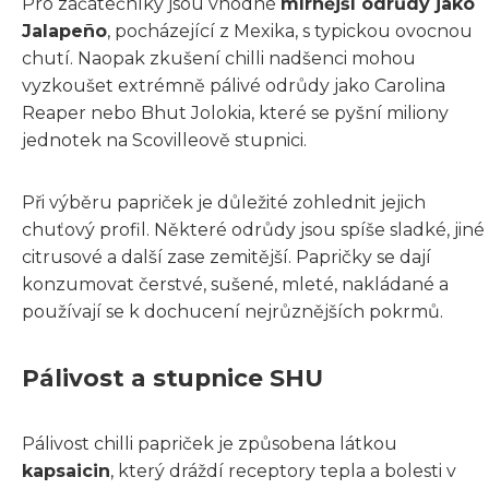
Pro začátečníky jsou vhodné
mírnější odrůdy jako
Jalapeño
, pocházející z Mexika, s typickou ovocnou
chutí. Naopak zkušení chilli nadšenci mohou
vyzkoušet extrémně pálivé odrůdy jako Carolina
Reaper nebo Bhut Jolokia, které se pyšní miliony
jednotek na Scovilleově stupnici.
Při výběru papriček je důležité zohlednit jejich
chuťový profil. Některé odrůdy jsou spíše sladké, jiné
citrusové a další zase zemitější. Papričky se dají
konzumovat čerstvé, sušené, mleté, nakládané a
používají se k dochucení nejrůznějších pokrmů.
Pálivost a stupnice SHU
Pálivost chilli papriček je způsobena látkou
kapsaicin
, který dráždí receptory tepla a bolesti v