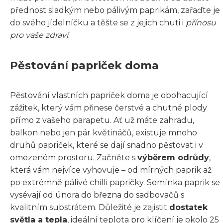
přednost sladkým nebo pálivým paprikám, zařaďte je
do svého jídelníčku a těšte se z jejich chuti i
přínosu
pro vaše zdraví
.
Pěstování papriček doma
Pěstování vlastních papriček doma je obohacující
zážitek, který vám přinese čerstvé a chutné plody
přímo z vašeho parapetu. Ať už máte zahradu,
balkon nebo jen pár květináčů, existuje mnoho
druhů papriček, které se dají snadno pěstovat i v
omezeném prostoru. Začněte s
výběrem odrůdy
,
která vám nejvíce vyhovuje – od mírných paprik až
po extrémně pálivé chilli papričky. Semínka paprik se
vysévají od února do března do sadbovačů s
kvalitním substrátem. Důležité je zajistit
dostatek
světla a tepla
, ideální teplota pro klíčení je okolo 25