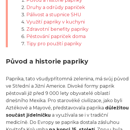
Původ a historie papriky
Druhy a odrůdy papriček
Pálivost a stupnice SHU
Využití papriky v kuchyni
Zdravotní benefity papriky
Pěstování papriček doma
Tipy pro použití papriky
Původ a historie papriky
Paprika, tato všudypřítomná zelenina, má svůj původ
ve Střední a Jižní Americe. Divoké formy paprik
pěstovali již před 9 000 lety obyvatelé oblastí
dnešního Mexika. Pro starověké civilizace, jako byli
Aztékové a Mayové, představovala paprika
důležitou
součást jídelníčku
a využívala se i v tradiční
medicíně. Do Evropy se paprika dostala zásluhou
Kryštofa Kolumba
na konci 15. století
. Zprvu byla