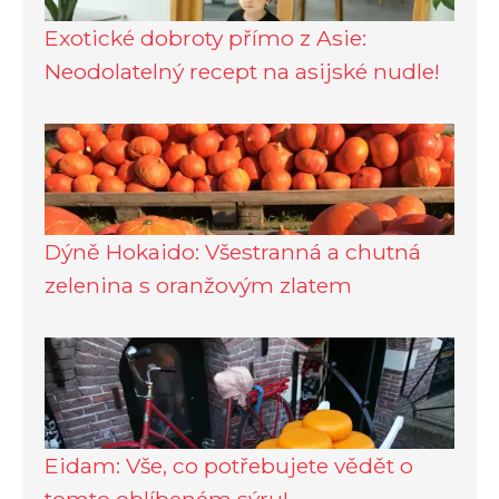
Exotické dobroty přímo z Asie:
Neodolatelný recept na asijské nudle!
Dýně Hokaido: Všestranná a chutná
zelenina s oranžovým zlatem
Eidam: Vše, co potřebujete vědět o