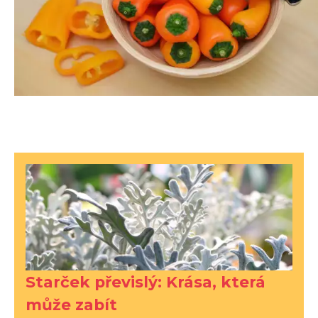
Starček převislý: Krása, která
může zabít