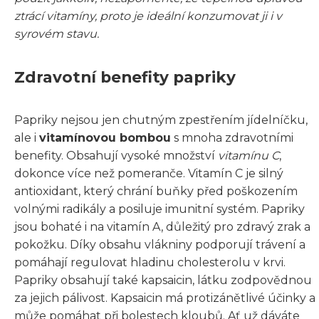
ztrácí vitamíny, proto je ideální konzumovat ji i v
syrovém stavu.
Zdravotní benefity papriky
Papriky nejsou jen chutným zpestřením jídelníčku,
ale i
vitamínovou bombou
s mnoha zdravotními
benefity. Obsahují vysoké množství
vitamínu C
,
dokonce více než pomeranče. Vitamín C je silný
antioxidant, který chrání buňky před poškozením
volnými radikály a posiluje imunitní systém. Papriky
jsou bohaté i na vitamín A, důležitý pro zdravý zrak a
pokožku. Díky obsahu vlákniny podporují trávení a
pomáhají regulovat hladinu cholesterolu v krvi.
Papriky obsahují také kapsaicin, látku zodpovědnou
za jejich pálivost. Kapsaicin má protizánětlivé účinky a
může pomáhat při bolestech kloubů. Ať už dáváte