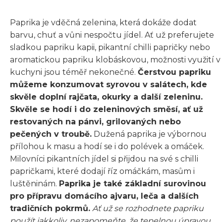
Paprika je vděčná zelenina, která dokáže dodat
barvu, chuť a vůni nespočtu jídel. Ať už preferujete
sladkou papriku kapii, pikantní chilli papričky nebo
aromatickou papriku klobáskovou, možnosti využití v
kuchyni jsou téměř nekonečné.
Čerstvou papriku
můžeme konzumovat syrovou v salátech, kde
skvěle doplní rajčata, okurky a další zeleninu.
Skvěle se hodí i do zeleninových směsí, ať už
restovaných na pánvi, grilovaných nebo
pečených v troubě.
Dužená paprika je výbornou
přílohou k masu a hodí se i do polévek a omáček.
Milovníci pikantních jídel si přijdou na své s chilli
papričkami, které dodají říz omáčkám, masům i
luštěninám.
Paprika je také základní surovinou
pro přípravu domácího ajvaru, leča a dalších
tradičních pokrmů.
Ať už se rozhodnete papriku
použít jakkoliv, nezapomeňte, že tepelnou úpravou