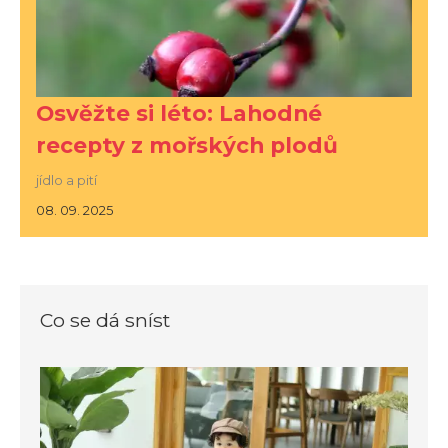
Osvěžte si léto: Lahodné
recepty z mořských plodů
jídlo a pití
08. 09. 2025
Co se dá sníst