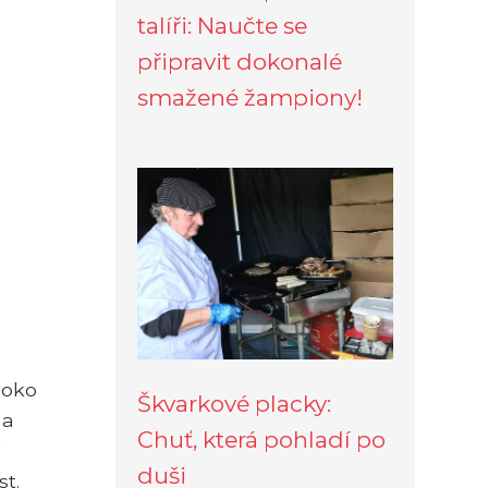
talíři: Naučte se
připravit dokonalé
smažené žampiony!
boko
Škvarkové placky:
 a
Chuť, která pohladí po
duši
t.