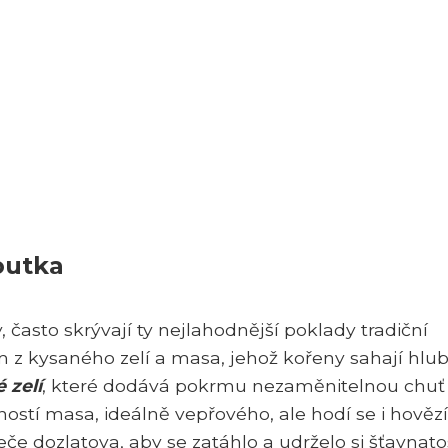
outka
, často skrývají ty nejlahodnější poklady tradiční
 z kysaného zelí a masa, jehož kořeny sahají hlu
 zelí
, které dodává pokrmu nezaměnitelnou chuť
ostí masa, ideálně vepřového, ale hodí se i hovězí
e dozlatova, aby se zatáhlo a udrželo si šťavnatos