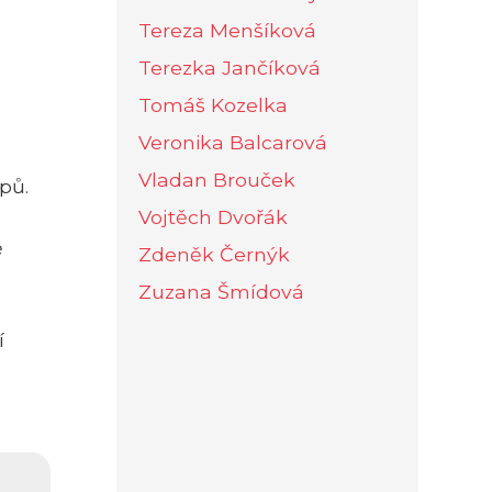
Tereza Menšíková
Terezka Jančíková
Tomáš Kozelka
Veronika Balcarová
Vladan Brouček
pů.
Vojtěch Dvořák
ě
Zdeněk Černýk
Zuzana Šmídová
í