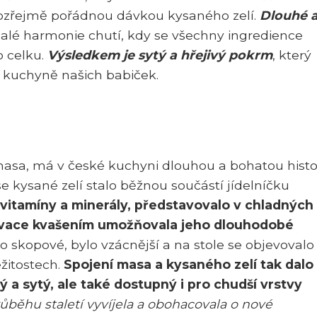
amozřejmě pořádnou dávkou kysaného zelí.
Dlouhé 
alé harmonie chutí, kdy se všechny ingredience
 celku.
Výsledkem je sytý a hřejivý pokrm
, který
a kuchyně našich babiček.
asa, má v české kuchyni dlouhou a bohatou histor
e kysané zelí stalo běžnou součástí jídelníčku
 vitamíny a minerály, představovalo v chladných
ervace kvašením umožňovala jeho dlouhodobé
 skopové, bylo vzácnější a na stole se objevovalo
ežitostech.
Spojení masa a kysaného zelí tak dalo
 a sytý, ale také dostupný i pro chudší vrstvy
ůběhu staletí vyvíjela a obohacovala o nové