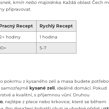
česnek, kmín nebo majoránka.
Každá oblast Čech 
ny připravovat.
Pracný Recept
Rychlý Recept
2+ hodiny
1 hodina
10+
5-7
ho pokrmu z kysaného zelí a masa budete potřebo
je samozřejmě
kysané zelí
, ideálně domácí. Pokud
rstvé a kvalitní, s příjemnou vůní. Druhou
o
, nejlépe z plece nebo krkovice, které se během
. Pro dosažení bohatší chuti je vhodné přidat i
u