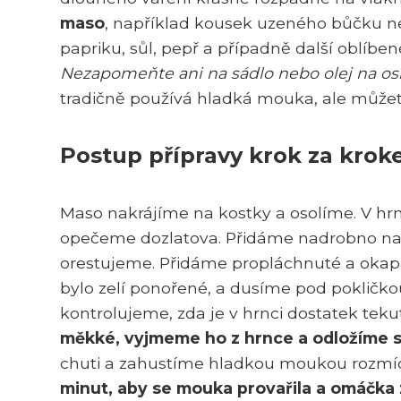
maso
, například kousek uzeného bůčku neb
papriku, sůl, pepř a případně další oblíben
Nezapomeňte ani na sádlo nebo olej na o
tradičně používá hladká mouka, ale můžete
Postup přípravy krok za kro
Maso nakrájíme na kostky a osolíme. V hr
opečeme dozlatova. Přidáme nadrobno nakr
orestujeme. Přidáme propláchnuté a okapa
bylo zelí ponořené, a dusíme pod pokličk
kontrolujeme, zda je v hrnci dostatek tek
měkké, vyjmeme ho z hrnce a odložíme s
chuti a zahustíme hladkou moukou rozmíc
minut, aby se mouka provařila a omáčka 