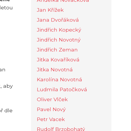
letou
Jan Křížek
Jana Dvořáková
Jindřich Kopecký
Jindřich Novotný
Jindřich Zeman
Jitka Kovaříková
ran
Jitka Novotná
Karolína Novotná
, aby
Ludmila Patočková
Oliver Vlček
Pavel Nový
ř dle
Petr Vacek
Rudolf Brzobohatý