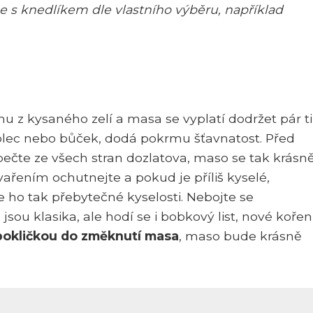
s knedlíkem dle vlastního výběru, například
mu z kysaného zelí a masa se vyplatí dodržet pár ti
 plec nebo bůček, dodá pokrmu šťavnatost. Před
čte ze všech stran dozlatova, maso se tak krásn
vařením ochutnejte a pokud je příliš kyselé,
te ho tak přebytečné kyselosti. Nebojte se
sou klasika, ale hodí se i bobkový list, nové kořen
pokličkou do změknutí masa
, maso bude krásně