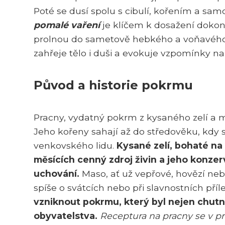
Poté se dusí spolu s cibulí, kořením a s
pomalé vaření
je klíčem k dosažení dokon
prolnou do sametově hebkého a voňavého
zahřeje tělo i duši a evokuje vzpomínky n
Původ a historie pokrmu
Pracny, vydatný pokrm z kysaného zelí a m
Jeho kořeny sahají až do středověku, kdy s
venkovského lidu.
Kysané zelí, bohaté na
měsících cenný zdroj živin a jeho konz
uchování.
Maso, ať už vepřové, hovězí nebo
spíše o svátcích nebo při slavnostních příl
vzniknout pokrmu, který byl nejen chutný
obyvatelstva.
Receptura na pracny se v pr