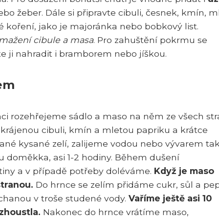
o žeber. Dále si připravte cibuli, česnek, kmín, m
é koření, jako je majoránka nebo bobkový list.
smažení cibule a masa
. Pro zahuštění pokrmu se
 ji nahradit i bramborem nebo jíškou.
kem
nci rozehřejeme sádlo a maso na něm ze všech st
ájenou cibuli, kmín a mletou papriku a krátce
né kysané zelí, zalijeme vodou nebo vývarem tak
ou doměkka, asi 1-2 hodiny. Během dušení
utiny a v případě potřeby doléváme.
Když je maso
tranou.
Do hrnce se zelím přidáme cukr, sůl a pep
hanou v troše studené vody.
Vaříme ještě asi 10
zhoustla.
Nakonec do hrnce vrátíme maso,