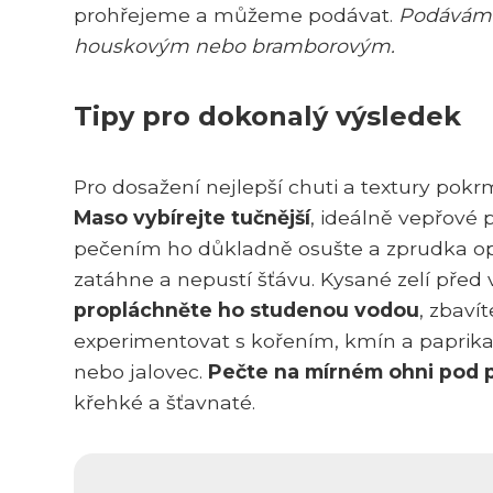
prohřejeme a můžeme podávat.
Podáváme 
houskovým nebo bramborovým.
Tipy pro dokonalý výsledek
Pro dosažení nejlepší chuti a textury pokr
Maso vybírejte tučnější
, ideálně vepřové
pečením ho důkladně osušte a zprudka ope
zatáhne a nepustí šťávu. Kysané zelí před 
propláchněte ho studenou vodou
, zbaví
experimentovat s kořením, kmín a paprika j
nebo jalovec.
Pečte na mírném ohni pod 
křehké a šťavnaté.