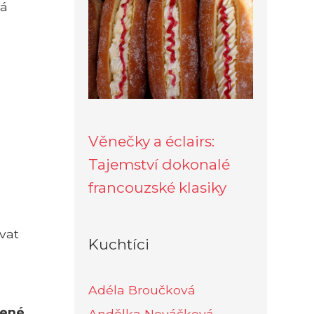
má
Věnečky a éclairs:
Tajemství dokonalé
francouzské klasiky
vat
Kuchtíci
Adéla Broučková
zené
Andělka Nováčková