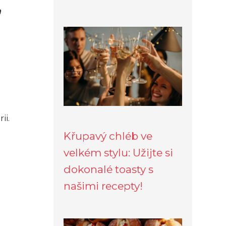
a
ii.
Křupavý chléb ve
velkém stylu: Užijte si
dokonalé toasty s
našimi recepty!