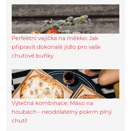
Perfektní vajíčka na měkko: Jak
připravit dokonalé jídlo pro vaše
chuťové buňky
Výtečná kombinace: Maso na
houbách - neodolatelný pokrm plný
chutí!