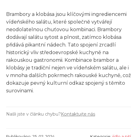
Brambory a klobása jsou klíčovými ingrediencemi
vídeňského salátu, které společně vytvářejí
neodolatelnou chuťovou kombinaci. Brambory
dodávají salátu sytost a plnost, zatímco klobása
přidává pikantní nádech. Tato spojení zrcadlí
historický vliv středoevropské kuchyně na
rakouskou gastronomii. Kombinace brambor a
klobásy je tradiční nejen ve vídeňském salátu, ale i
v mnoha dalších pokrmech rakouské kuchyně, což
dokazuje pevný kulturní odkaz spojený s těmito
surovinami.
Našli jste v článku chybu?
Kontaktujte nás
Publikováno: 25. 02. 2024
Kategorie:
jídlo a pití