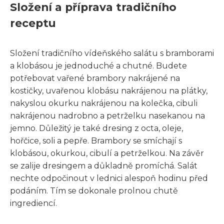
Složení a příprava tradičního
receptu
Složení tradičního vídeňského salátu s bramborami
a klobásou je jednoduché a chutné. Budete
potřebovat vařené brambory nakrájené na
kostičky, uvařenou klobásu nakrájenou na plátky,
nakyslou okurku nakrájenou na kolečka, cibuli
nakrájenou nadrobno a petrželku nasekanou na
jemno. Důležitý je také dresing z octa, oleje,
hořčice, soli a pepře. Brambory se smíchají s
klobásou, okurkou, cibulí a petrželkou. Na závěr
se zalije dresingem a důkladně promíchá. Salát
nechte odpočinout v lednici alespoň hodinu před
podáním. Tím se dokonale prolnou chutě
ingrediencí.