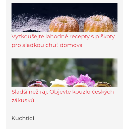
Vyzkoušejte lahodné recepty s piškoty
pro sladkou chuť domova
Sladší než ráj: Objevte kouzlo českých
zákusků
Kuchtíci