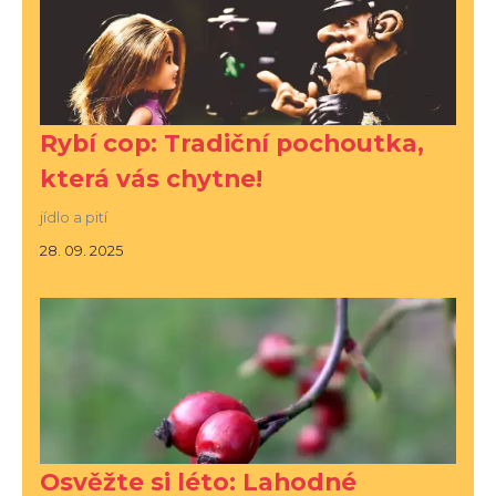
Rybí cop: Tradiční pochoutka,
která vás chytne!
jídlo a pití
28. 09. 2025
Osvěžte si léto: Lahodné