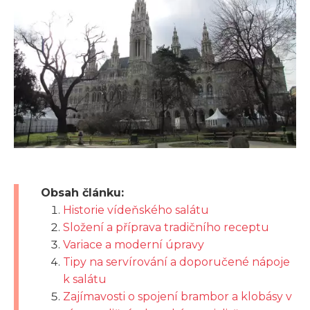
Obsah článku:
Historie vídeňského salátu
Složení a příprava tradičního receptu
Variace a moderní úpravy
Tipy na servírování a doporučené nápoje
k salátu
Zajímavosti o spojení brambor a klobásy v