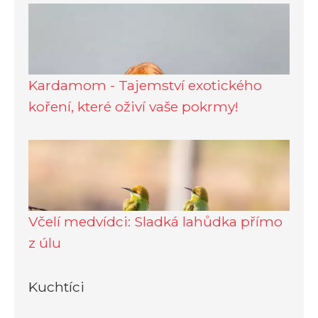
Kardamom - Tajemství exotického
koření, které oživí vaše pokrmy!
Včelí medvídci: Sladká lahůdka přímo
z úlu
Kuchtíci