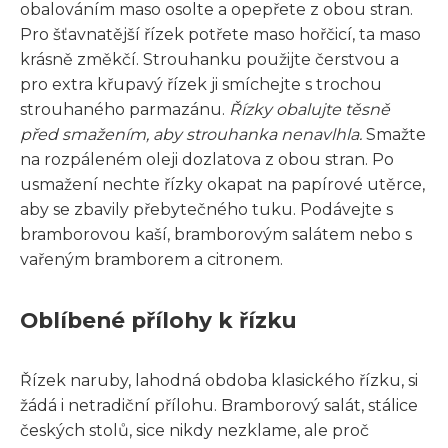
obalováním maso osolte a opepřete z obou stran.
Pro šťavnatější řízek potřete maso hořčicí, ta maso
krásně změkčí. Strouhanku použijte čerstvou a
pro extra křupavý řízek ji smíchejte s trochou
strouhaného parmazánu.
Řízky obalujte těsně
před smažením, aby strouhanka nenavlhla.
Smažte
na rozpáleném oleji dozlatova z obou stran. Po
usmažení nechte řízky okapat na papírové utěrce,
aby se zbavily přebytečného tuku. Podávejte s
bramborovou kaší, bramborovým salátem nebo s
vařeným bramborem a citronem.
Oblíbené přílohy k řízku
Řízek naruby, lahodná obdoba klasického řízku, si
žádá i netradiční přílohu. Bramborový salát, stálice
českých stolů, sice nikdy nezklame, ale proč