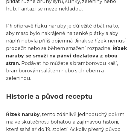
přidat různé druhy sýrů, šunky, zeleniny nebo
hub. Fantazii se meze nekladou.
Při přípravě řízku naruby je důležité dbát na to,
aby maso bylo nakrájené na tenké plátky a aby
náplň nebyla příliš objemná. Jinak se řízek nemusí
propečit nebo se během smažení rozpadne.
Řízek
naruby se smaží na pánvi dozlatova z obou
stran.
Podávat ho můžete s bramborovou kaší,
bramborovým salátem nebo s chlebem a
zeleninou.
Historie a původ receptu
Řízek naruby
, tento zdánlivě jednoduchý pokrm,
má ve skutečnosti bohatou a zajímavou historii,
která sahá až do 19. století. Ačkoliv přesný původ