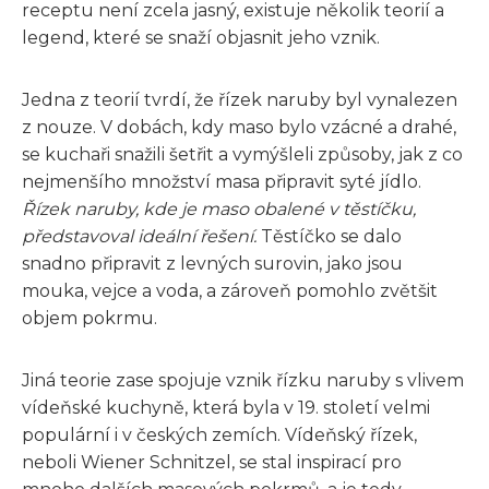
receptu není zcela jasný, existuje několik teorií a
legend, které se snaží objasnit jeho vznik.
Jedna z teorií tvrdí, že řízek naruby byl vynalezen
z nouze. V dobách, kdy maso bylo vzácné a drahé,
se kuchaři snažili šetřit a vymýšleli způsoby, jak z co
nejmenšího množství masa připravit syté jídlo.
Řízek naruby, kde je maso obalené v těstíčku,
představoval ideální řešení.
Těstíčko se dalo
snadno připravit z levných surovin, jako jsou
mouka, vejce a voda, a zároveň pomohlo zvětšit
objem pokrmu.
Jiná teorie zase spojuje vznik řízku naruby s vlivem
vídeňské kuchyně, která byla v 19. století velmi
populární i v českých zemích. Vídeňský řízek,
neboli Wiener Schnitzel, se stal inspirací pro