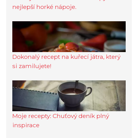
nejlepší horké nápoje.
Dokonalý recept na kuřecí játra, který
si zamilujete!
Moje recepty: Chuťový deník plný
inspirace