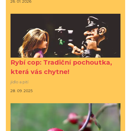
26. 01. 2026
Rybí cop: Tradiční pochoutka,
která vás chytne!
jídlo a pití
28. 09. 2025