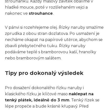
strouhanku. Každý masový závitek obalíme v
hladké mouce, poté v rozšlehaném vejci a
nakonec ve
strouhance
.
V pánvi si rozehřejeme olej. Řízky naruby smažíme
zprudka z obou stran dozlatova. Po usmažení je
necháme okapat na papírové utěrce, abychom se
zbavili přebytečného tuku. Řízky naruby
podáváme teplé s bramborovou kaší, hranolky
nebo bramborovým salátem.
Tipy pro dokonalý výsledek
Pro dosažení dokonalého řízku naruby i
klasického řízku je klíčové maso
naklepat na
tenký plátek, ideálně do 3 mm
. Tenký řízek se
lépe propeče a bude krásně křupavý. Před