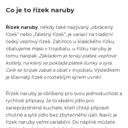
Co je to řízek naruby
Řízek naruby
, někdy také nazývaný „obrácený
řízek“ nebo „falešný řízek“, je variací na tradiční
český vepřový řízek. Zatímco u klasického řízku
obalujeme maso v trojobalu, u řízku naruby je
tomu naopak.
Základem je tenký plátek vepřové
kotlety, na který se pokládá plátek šunky a sýra.
Celé se to pak zabalí a obalí v trojobalu.
Výsledkem
je šťavnatý řízek s rozteklým sýrem uvnitř.
Řízek naruby je oblíbený pro svou jednoduchost a
rychlost přípravy. Je to ideální jídlo pro
zaneprázdněné kuchaře, kteří chtějí připravit
chutné a syté jídlo bez zbytečného úsilí. Navíc je
řízek naruby velmi variabilní. Do náplně můžete