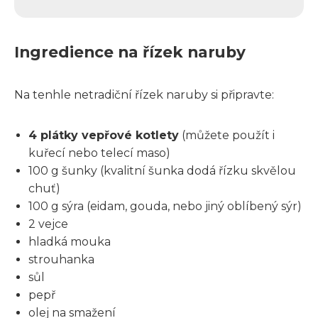
Ingredience na řízek naruby
Na tenhle netradiční řízek naruby si připravte:
4 plátky vepřové kotlety
(můžete použít i
kuřecí nebo telecí maso)
100 g šunky (kvalitní šunka dodá řízku skvělou
chuť)
100 g sýra (eidam, gouda, nebo jiný oblíbený sýr)
2 vejce
hladká mouka
strouhanka
sůl
pepř
olej na smažení