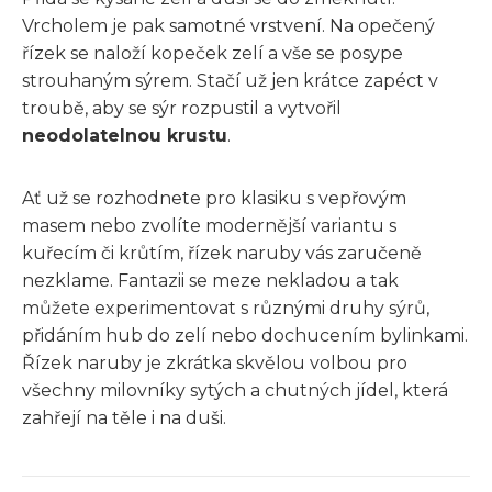
Vrcholem je pak samotné vrstvení. Na opečený
řízek se naloží kopeček zelí a vše se posype
strouhaným sýrem. Stačí už jen krátce zapéct v
troubě, aby se sýr rozpustil a vytvořil
neodolatelnou krustu
.
Ať už se rozhodnete pro klasiku s vepřovým
masem nebo zvolíte modernější variantu s
kuřecím či krůtím, řízek naruby vás zaručeně
nezklame. Fantazii se meze nekladou a tak
můžete experimentovat s různými druhy sýrů,
přidáním hub do zelí nebo dochucením bylinkami.
Řízek naruby je zkrátka skvělou volbou pro
všechny milovníky sytých a chutných jídel, která
zahřejí na těle i na duši.