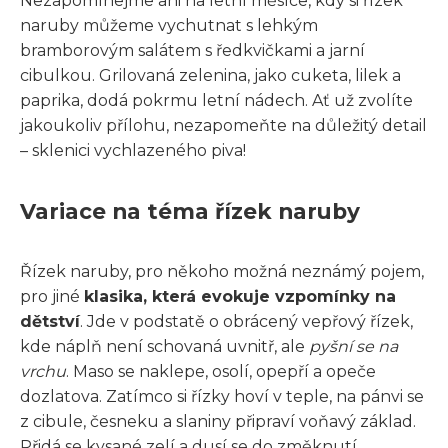
Nezapomínejme ani na letní měsíce, kdy si řízek
naruby můžeme vychutnat s lehkým
bramborovým salátem s ředkvičkami a jarní
cibulkou. Grilovaná zelenina, jako cuketa, lilek a
paprika, dodá pokrmu letní nádech. Ať už zvolíte
jakoukoliv přílohu, nezapomeňte na důležitý detail
– sklenici vychlazeného piva!
Variace na téma řízek naruby
Řízek naruby, pro někoho možná neznámý pojem,
pro jiné
klasika, která evokuje vzpomínky na
dětství
. Jde v podstatě o obrácený vepřový řízek,
kde náplň není schovaná uvnitř, ale
pyšní se na
vrchu
. Maso se naklepe, osolí, opepří a opeče
dozlatova. Zatímco si řízky hoví v teple, na pánvi se
z cibule, česneku a slaniny připraví voňavý základ.
Přidá se kysané zelí a dusí se do změknutí.