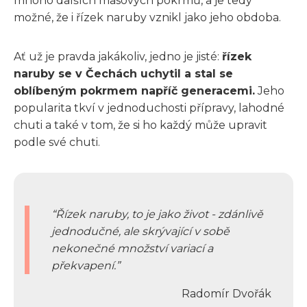
mnoho dalších masových pokrmů, a je tedy
možné, že i řízek naruby vznikl jako jeho obdoba.
Ať už je pravda jakákoliv, jedno je jisté:
řízek
naruby se v Čechách uchytil a stal se
oblíbeným pokrmem napříč generacemi.
Jeho
popularita tkví v jednoduchosti přípravy, lahodné
chuti a také v tom, že si ho každý může upravit
podle své chuti.
Řízek naruby, to je jako život - zdánlivě
jednodučné, ale skrývající v sobě
nekonečné množství variací a
překvapení.
Radomír Dvořák