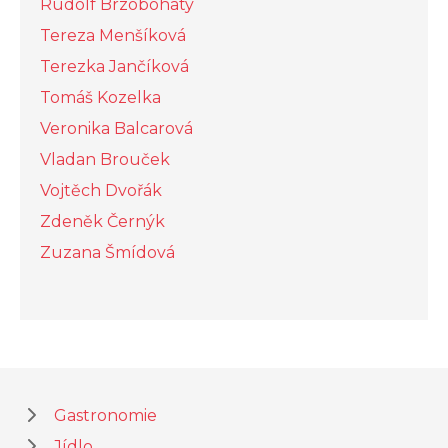
Rudolf Brzobohatý
Tereza Menšíková
Terezka Jančíková
Tomáš Kozelka
Veronika Balcarová
Vladan Brouček
Vojtěch Dvořák
Zdeněk Černýk
Zuzana Šmídová
Gastronomie
Jídlo