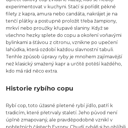
experimentovat v kuchyni. Stačí si pořídit pěkné
filety z kapra, amura nebo candáta, nakrájet je na
tenčí plátky a postupně proložit třeba žampiony,
mrkví nebo proužky křupavé slaniny. Když se
všechno hezky splete do copu a okoření voňavými
bylinkami a šťávou z citronu, vznikne po upečení
lahůdka, která ozdobí každou slavnostní tabuli.
Tenhle způsob úpravy ryby je mnohem zajímavější
než klasický smažený kapr a určitě potěší každého,
kdo má rád něco extra.
Historie rybího copu
Rybí cop, toto úžasné pletené rybí jídlo, patří k
tradicím, které přetrvaly staletí. Jeho původ není
úplně zmapovaný, ale pravděpodobně vznikl v
pobřežních částech Evropy. Chudí rybáři si ho oblíbili