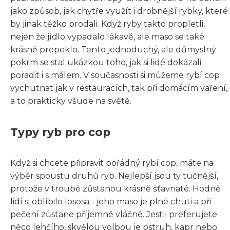
jako způsob, jak chytře využít i drobnější rybky, které
by jinak těžko prodali. Když ryby takto propletli,
nejen že jídlo vypadalo lákavě, ale maso se také
krásně propeklo. Tento jednoduchý, ale důmyslný
pokrm se stal ukázkou toho, jak si lidé dokázali
poradit i s málem. V současnosti si můžeme rybí cop
vychutnat jak v restauracích, tak při domácím vaření,
a to prakticky všude na světě.
Typy ryb pro cop
Když si chcete připravit pořádný rybí cop, máte na
výběr spoustu druhů ryb. Nejlepší jsou ty tučnější,
protože v troubě zůstanou krásně šťavnaté. Hodně
lidí si oblíbilo lososa - jeho maso je plné chuti a při
pečení zůstane příjemně vláčné. Jestli preferujete
něco lehčího, skvělou volbou je pstruh, kapr nebo