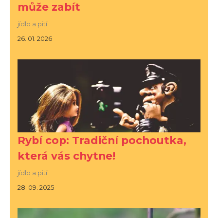
může zabít
jídlo a pití
26. 01. 2026
Rybí cop: Tradiční pochoutka,
která vás chytne!
jídlo a pití
28. 09. 2025