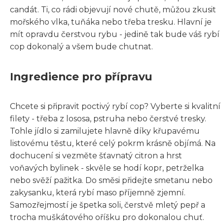
candát. Ti, co rádi objevují nové chutě, můžou zkusit
mořského vlka, tuňáka nebo třeba tresku. Hlavní je
mít opravdu čerstvou rybu - jedině tak bude váš rybí
cop dokonalý a všem bude chutnat.
Ingredience pro přípravu
Chcete si připravit poctivý rybí cop? Vyberte si kvalitní
filety - třeba z lososa, pstruha nebo čerstvé tresky.
Tohle jídlo si zamilujete hlavně díky křupavému
listovému těstu, které celý pokrm krásně objímá. Na
dochucení si vezměte šťavnatý citron a hrst
voňavých bylinek - skvěle se hodí kopr, petrželka
nebo svěží pažitka. Do směsi přidejte smetanu nebo
zakysanku, která rybí maso příjemně zjemní.
Samozřejmostí je špetka soli, čerstvě mletý pepř a
trocha muškátového oříšku pro dokonalou chuť.