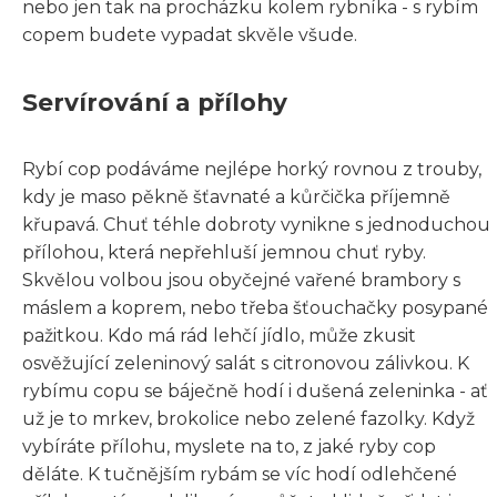
nebo jen tak na procházku kolem rybníka - s rybím
copem budete vypadat skvěle všude.
Servírování a přílohy
Rybí cop podáváme nejlépe horký rovnou z trouby,
kdy je maso pěkně šťavnaté a kůrčička příjemně
křupavá. Chuť téhle dobroty vynikne s jednoduchou
přílohou, která nepřehluší jemnou chuť ryby.
Skvělou volbou jsou obyčejné vařené brambory s
máslem a koprem, nebo třeba šťouchačky posypané
pažitkou. Kdo má rád lehčí jídlo, může zkusit
osvěžující zeleninový salát s citronovou zálivkou. K
rybímu copu se báječně hodí i dušená zeleninka - ať
už je to mrkev, brokolice nebo zelené fazolky. Když
vybíráte přílohu, myslete na to, z jaké ryby cop
děláte. K tučnějším rybám se víc hodí odlehčené