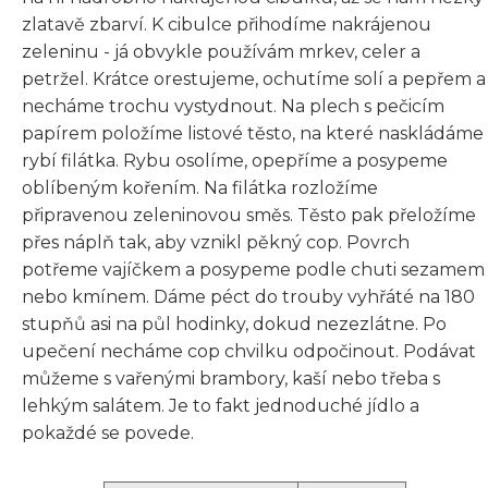
zlatavě zbarví. K cibulce přihodíme nakrájenou
zeleninu - já obvykle používám mrkev, celer a
petržel. Krátce orestujeme, ochutíme solí a pepřem a
necháme trochu vystydnout. Na plech s pečicím
papírem položíme listové těsto, na které naskládáme
rybí filátka. Rybu osolíme, opepříme a posypeme
oblíbeným kořením. Na filátka rozložíme
připravenou zeleninovou směs. Těsto pak přeložíme
přes náplň tak, aby vznikl pěkný cop. Povrch
potřeme vajíčkem a posypeme podle chuti sezamem
nebo kmínem. Dáme péct do trouby vyhřáté na 180
stupňů asi na půl hodinky, dokud nezezlátne. Po
upečení necháme cop chvilku odpočinout. Podávat
můžeme s vařenými brambory, kaší nebo třeba s
lehkým salátem. Je to fakt jednoduché jídlo a
pokaždé se povede.