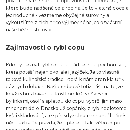
povede, máme na stole opravdovou pochoutku, ze
které bude nadšená celá rodina. Je to vlastně docela
jednoduché - vezmeme obyčejné suroviny a
vykouzlíme z nich něco výjimečného, co ozvláštní
naše běžné stolování.
Zajímavosti o rybí copu
Kdo by neznal rybí cop - tu nádhernou pochoutku,
která potěší nejen oko, ale i jazýček. Je to vlastně
taková kulinářská tradice, která k nám pronikla už v
dávných dobách. Naši předkové totiž přišli na to, že
když rybu zbavenou kostí proloží voňavými
bylinkami, osolí a spletou do copu, vydrží jim maso
mnohem déle. Dneska už copánky z ryb nepleteme
kvůli skladování, ale spíš když chceme na stůl přinést
něco extra. Je pravda, že upletení takového copu