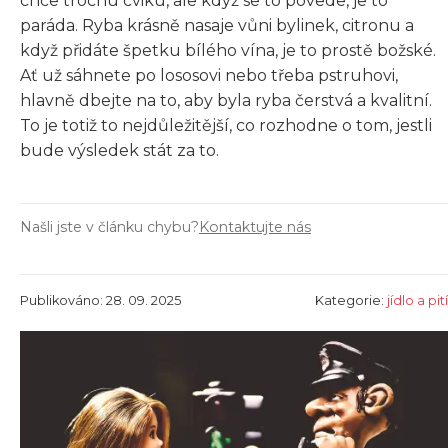
chce trochu cviku, ale když se to povede, je to
paráda. Ryba krásně nasaje vůni bylinek, citronu a
když přidáte špetku bílého vína, je to prostě božské.
Ať už sáhnete po lososovi nebo třeba pstruhovi,
hlavně dbejte na to, aby byla ryba čerstvá a kvalitní.
To je totiž to nejdůležitější, co rozhodne o tom, jestli
bude výsledek stát za to.
Našli jste v článku chybu?
Kontaktujte nás
Publikováno: 28. 09. 2025
Kategorie:
jídlo a pití