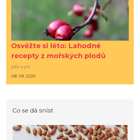
Osvěžte si léto: Lahodné
recepty z mořských plodů
jídlo a pití
08. 09. 2025
Co se dá sníst