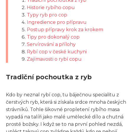
Tradiční pochoutka z ryb
Historie rybího copu
Typy ryb pro cop
Ingredience pro přípravu
Postup přípravy krok za krokem
Tipy pro dokonalý cop
Servírování a přílohy
Rybí cop v české kuchyni
Zajímavosti o rybí copu
Tradiční pochoutka z ryb
Kdo by neznal rybí cop, tu báječnou specialitu z
čerstvých ryb, která si získala srdce mnoha českých
strávníků. Tohle šikovné propletení rybího masa
vypadá na talíři jako malé umělecké dílo a chutná
prostě božsky. I když se to na první pohled nezdá,
upléct takový cop zvládne každý, kdo se nebojí