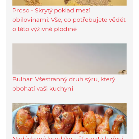
Proso - Skrytý poklad mezi
obilovinami: Vše, co potřebujete vědět
o této výživné plodině
Bulhar: Všestranný druh sýru, který
obohatí vaši kuchyni
Nadýchané knedlíky a šťavnatá kuřecí