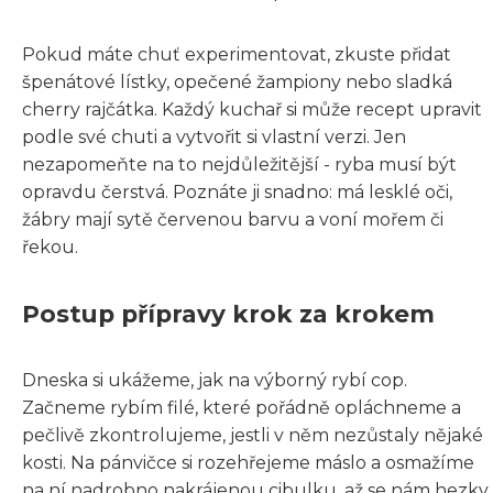
Pokud máte chuť experimentovat, zkuste přidat
špenátové lístky, opečené žampiony nebo sladká
cherry rajčátka. Každý kuchař si může recept upravit
podle své chuti a vytvořit si vlastní verzi. Jen
nezapomeňte na to nejdůležitější - ryba musí být
opravdu čerstvá. Poznáte ji snadno: má lesklé oči,
žábry mají sytě červenou barvu a voní mořem či
řekou.
Postup přípravy krok za krokem
Dneska si ukážeme, jak na výborný rybí cop.
Začneme rybím filé, které pořádně opláchneme a
pečlivě zkontrolujeme, jestli v něm nezůstaly nějaké
kosti. Na pánvičce si rozehřejeme máslo a osmažíme
na ní nadrobno nakrájenou cibulku, až se nám hezky