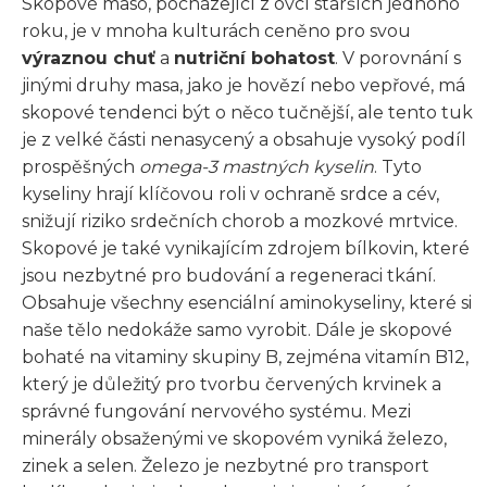
Skopové maso, pocházející z ovcí starších jednoho
roku, je v mnoha kulturách ceněno pro svou
výraznou chuť
a
nutriční bohatost
. V porovnání s
jinými druhy masa, jako je hovězí nebo vepřové, má
skopové tendenci být o něco tučnější, ale tento tuk
je z velké části nenasycený a obsahuje vysoký podíl
prospěšných
omega-3 mastných kyselin
. Tyto
kyseliny hrají klíčovou roli v ochraně srdce a cév,
snižují riziko srdečních chorob a mozkové mrtvice.
Skopové je také vynikajícím zdrojem bílkovin, které
jsou nezbytné pro budování a regeneraci tkání.
Obsahuje všechny esenciální aminokyseliny, které si
naše tělo nedokáže samo vyrobit. Dále je skopové
bohaté na vitaminy skupiny B, zejména vitamín B12,
který je důležitý pro tvorbu červených krvinek a
správné fungování nervového systému. Mezi
minerály obsaženými ve skopovém vyniká železo,
zinek a selen. Železo je nezbytné pro transport