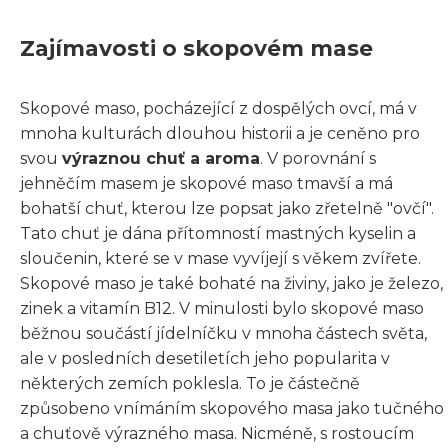
Zajímavosti o skopovém mase
Skopové maso, pocházející z dospělých ovcí, má v
mnoha kulturách dlouhou historii a je ceněno pro
svou
výraznou chuť a aroma
. V porovnání s
jehněčím masem je skopové maso tmavší a má
bohatší chuť, kterou lze popsat jako zřetelně "ovčí".
Tato chuť je dána přítomností mastných kyselin a
sloučenin, které se v mase vyvíjejí s věkem zvířete.
Skopové maso je také bohaté na živiny, jako je železo,
zinek a vitamín B12. V minulosti bylo skopové maso
běžnou součástí jídelníčku v mnoha částech světa,
ale v posledních desetiletích jeho popularita v
některých zemích poklesla. To je částečně
způsobeno vnímáním skopového masa jako tučného
a chuťově výrazného masa. Nicméně, s rostoucím