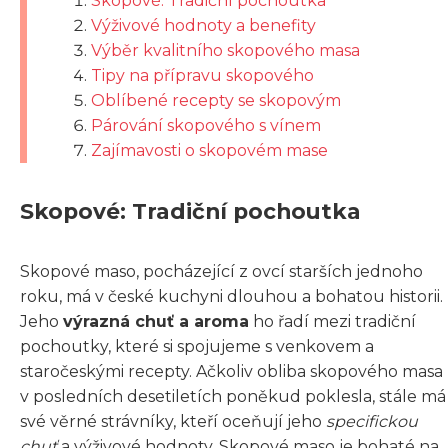
Skopové: Tradiční pochoutka
Výživové hodnoty a benefity
Výběr kvalitního skopového masa
Tipy na přípravu skopového
Oblíbené recepty se skopovým
Párování skopového s vínem
Zajímavosti o skopovém mase
Skopové: Tradiční pochoutka
Skopové maso, pocházející z ovcí starších jednoho
roku, má v české kuchyni dlouhou a bohatou historii.
Jeho
výrazná chuť a aroma
ho řadí mezi tradiční
pochoutky, které si spojujeme s venkovem a
staročeskými recepty. Ačkoliv obliba skopového masa
v posledních desetiletích poněkud poklesla, stále má
své věrné strávníky, kteří oceňují jeho
specifickou
chuť
a výživové hodnoty. Skopové maso je bohaté na