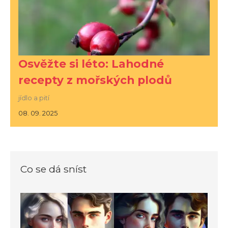
Osvěžte si léto: Lahodné
recepty z mořských plodů
jídlo a pití
08. 09. 2025
Co se dá sníst