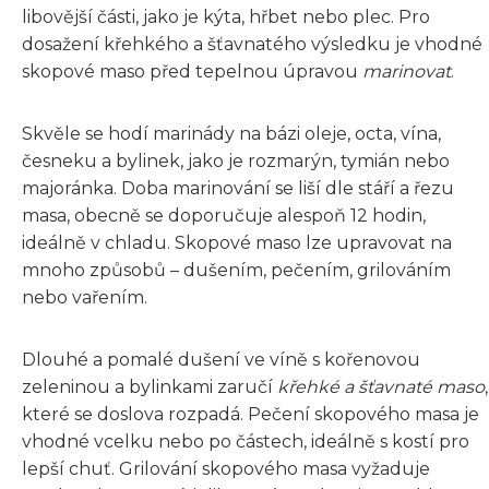
libovější části, jako je kýta, hřbet nebo plec. Pro
dosažení křehkého a šťavnatého výsledku je vhodné
skopové maso před tepelnou úpravou
marinovat
.
Skvěle se hodí marinády na bázi oleje, octa, vína,
česneku a bylinek, jako je rozmarýn, tymián nebo
majoránka. Doba marinování se liší dle stáří a řezu
masa, obecně se doporučuje alespoň 12 hodin,
ideálně v chladu. Skopové maso lze upravovat na
mnoho způsobů – dušením, pečením, grilováním
nebo vařením.
Dlouhé a pomalé dušení ve víně s kořenovou
zeleninou a bylinkami zaručí
křehké a šťavnaté maso
,
které se doslova rozpadá. Pečení skopového masa je
vhodné vcelku nebo po částech, ideálně s kostí pro
lepší chuť. Grilování skopového masa vyžaduje