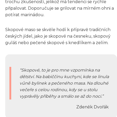
trochu zkušeností, jelikož má tendenci se rychle
připalovat. Doporučuje se grilovat na mírném ohni a
potírat marinádou.
Skopové maso se skvěle hodí k přípravě tradičních
českých jídel, jako je skopové na česneku, skopový
guláš nebo pečené skopové s knedlíkem a zelím.
Skopové, to je pro mne vzpomínka na
dětství. Na babiččinu kuchyni, kde se linula
vůně bylinek a pečeného masa. Na dlouhé
večeře s celou rodinou, kdy se u stolu
vyprávěly příběhy a smálo se až do noci.
Zdeněk Dvořák