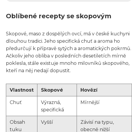
Oblíbené recepty se skopovým
Skopové, maso z dospělých ovcí, má v české kuchyni
dlouhou tradici. Jeho specifická chuť a aroma ho
předurčují k přípravě sytých a aromatických pokrmů.
Ačkoliv jeho obliba v posledních desetiletích mírně
poklesla, stále existuje mnoho milovníků skopového,
kteří na něj nedají dopustit.
Vlastnost
Skopové
Hovězí
Chuť
Výrazná,
Mírnější
specifická
Obsah
Vyšší
Závisí na typu,
tuku
obecně nižší