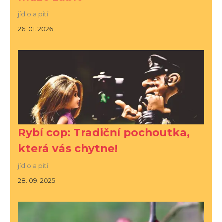
jídlo a pití
26. 01. 2026
Rybí cop: Tradiční pochoutka,
která vás chytne!
jídlo a pití
28. 09. 2025