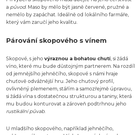
a
původ
. Maso by mělo být jasně červené, pružné a
nemělo by zapáchat. Ideálně od lokálního farmáře,
který vám zaručí jeho kvalitu.
Párování skopového s vínem
Skopové, s jeho
výraznou a bohatou chutí
, si žádá
víno, které mu bude důstojným partnerem. Na rozdíl
od jemnějšího jehněčího, skopové s námi hraje
chuťově odvážnější hru. Jeho chuťový profil,
ovlivněný plemenem, stářím a samozřejmě úpravou,
si žádá vína s dostatečnou strukturou a taniny, která
mu budou konturovat a zároveň podtrhnou jeho
rustikální půvab
.
U mladšího skopového, například jehněčího,