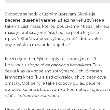
Skopové se hodí k různým úpravám. Skvělé je
pečené
,
dušené
i
vařené
. Záleží na věku zvířete a
také na části masa, kterou používáme. Mladší jehněčí
maso je křehčí a jemnější, hodí se proto k rychlé
úpravě. Starší skopové vyžaduje delší dobu vaření,
aby změklo a rozvinulo svoji chuť.
Mezi nejoblíbenější recepty se skopovým patří
bezesporu
skopové na paprice s knedlíkem
. Tato
česká klasika v sobě snoubí výraznou chuť masa s
jemností knedlíku a sladkokyselou chutí paprikové
omáčky. Oblíbený je také skopový guláš, pečené
skopové koleno s křupavou kůrkou nebo
skopové na
víně s kořenovou zeleninou
.
Při výběru skopového masa dbejte na jeho čerstvost