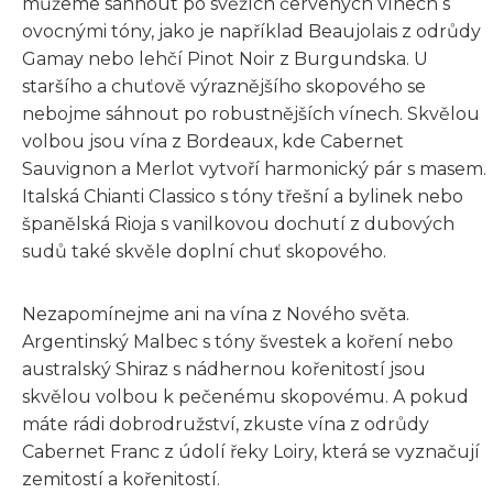
můžeme sáhnout po svěžích červených vínech s
ovocnými tóny, jako je například Beaujolais z odrůdy
Gamay nebo lehčí Pinot Noir z Burgundska. U
staršího a chuťově výraznějšího skopového se
nebojme sáhnout po robustnějších vínech. Skvělou
volbou jsou vína z Bordeaux, kde Cabernet
Sauvignon a Merlot vytvoří harmonický pár s masem.
Italská Chianti Classico s tóny třešní a bylinek nebo
španělská Rioja s vanilkovou dochutí z dubových
sudů také skvěle doplní chuť skopového.
Nezapomínejme ani na vína z Nového světa.
Argentinský Malbec s tóny švestek a koření nebo
australský Shiraz s nádhernou kořenitostí jsou
skvělou volbou k pečenému skopovému. A pokud
máte rádi dobrodružství, zkuste vína z odrůdy
Cabernet Franc z údolí řeky Loiry, která se vyznačují
zemitostí a kořenitostí.