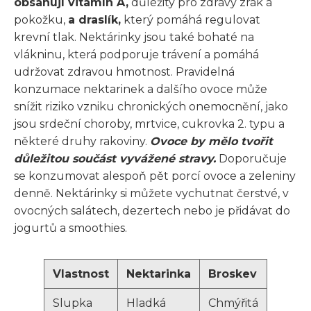
obsahují vitamín A,
důležitý pro zdravý zrak a
pokožku,
a draslík,
který pomáhá regulovat
krevní tlak. Nektárinky jsou také bohaté na
vlákninu, která podporuje trávení a pomáhá
udržovat zdravou hmotnost. Pravidelná
konzumace nektarinek a dalšího ovoce může
snížit riziko vzniku chronických onemocnění, jako
jsou srdeční choroby, mrtvice, cukrovka 2. typu a
některé druhy rakoviny.
Ovoce by mělo tvořit
důležitou součást vyvážené stravy.
Doporučuje
se konzumovat alespoň pět porcí ovoce a zeleniny
denně. Nektárinky si můžete vychutnat čerstvé, v
ovocných salátech, dezertech nebo je přidávat do
jogurtů a smoothies.
Vlastnost
Nektarinka
Broskev
Slupka
Hladká
Chmýřitá