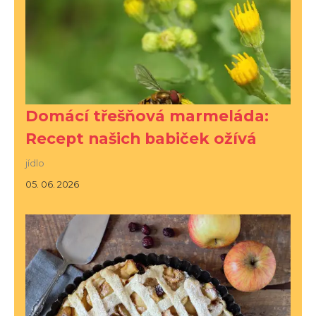
Domácí třešňová marmeláda:
Recept našich babiček ožívá
jídlo
05. 06. 2026