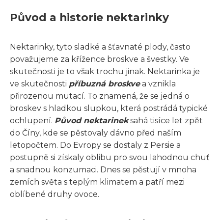
Původ a historie nektarinky
Nektarinky, tyto sladké a šťavnaté plody, často
považujeme za křížence broskve a švestky. Ve
skutečnosti je to však trochu jinak. Nektarinka je
ve skutečnosti
příbuzná broskve
a vznikla
přirozenou mutací. To znamená, že se jedná o
broskev s hladkou slupkou, která postrádá typické
ochlupení.
Původ nektarinek
sahá tisíce let zpět
do Číny, kde se pěstovaly dávno před naším
letopočtem. Do Evropy se dostaly z Persie a
postupně si získaly oblibu pro svou lahodnou chuť
a snadnou konzumaci. Dnes se pěstují v mnoha
zemích světa s teplým klimatem a patří mezi
oblíbené druhy ovoce.