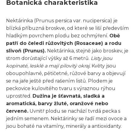
Botanická charakteristika
Nektárinka (Prunus persica var. nucipersica) je
blízká příbuzná broskve, od které se liší především
hladkým povrchem plodu bez ochmýření.
Obě
patří do čeledi růžovitých (Rosaceae) a rodu
slivoň (Prunus).
Nektárinka, stejně jako broskev, je
strom dorůstající výšky až 6 metrů.
Listy jsou
kopinaté, lesklé a mají pilovitý okraj.
Květy jsou
oboupohlavné, pětičetné, růžové barvy a objevují
se na jaře ještě před rašením listů. Plodem je
peckovice kulovitého tvaru s výraznou rýhou
uprostřed.
Dužina je šťavnatá, sladká a
aromatická, barvy žluté, oranžové nebo
červené.
Uvnitř plodu se nachází tvrdá pecka s
jedním semenem. Nektárinky se řadí mezi ovoce a
jsou bohaté na vitamíny, minerály a antioxidanty.