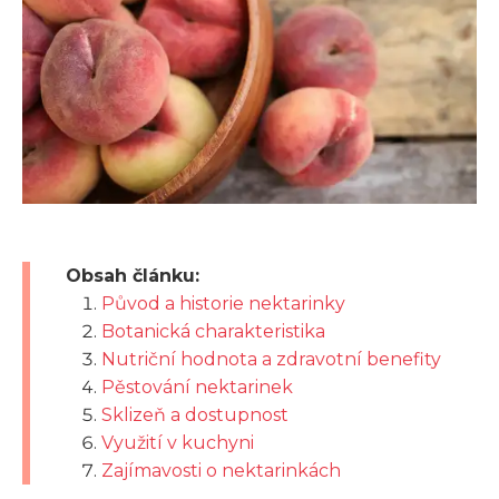
Obsah článku:
Původ a historie nektarinky
Botanická charakteristika
Nutriční hodnota a zdravotní benefity
Pěstování nektarinek
Sklizeň a dostupnost
Využití v kuchyni
Zajímavosti o nektarinkách