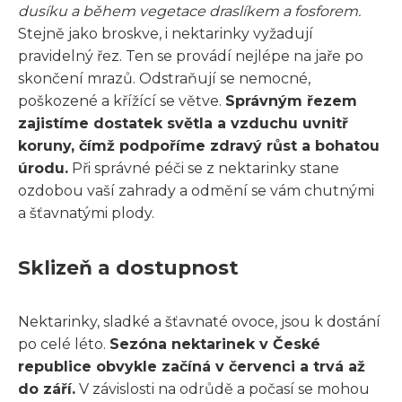
dusíku a během vegetace draslíkem a fosforem.
Stejně jako broskve, i nektarinky vyžadují
pravidelný řez. Ten se provádí nejlépe na jaře po
skončení mrazů. Odstraňují se nemocné,
poškozené a křížící se větve.
Správným řezem
zajistíme dostatek světla a vzduchu uvnitř
koruny, čímž podpoříme zdravý růst a bohatou
úrodu.
Při správné péči se z nektarinky stane
ozdobou vaší zahrady a odmění se vám chutnými
a šťavnatými plody.
Sklizeň a dostupnost
Nektarinky, sladké a šťavnaté ovoce, jsou k dostání
po celé léto.
Sezóna nektarinek v České
republice obvykle začíná v červenci a trvá až
do září.
V závislosti na odrůdě a počasí se mohou