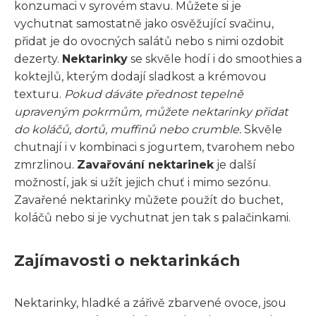
konzumaci v syrovém stavu. Můžete si je
vychutnat samostatně jako osvěžující svačinu,
přidat je do ovocných salátů nebo s nimi ozdobit
dezerty.
Nektarinky
se skvěle hodí i do smoothies a
koktejlů, kterým dodají sladkost a krémovou
texturu.
Pokud dáváte přednost tepelně
upraveným pokrmům, můžete nektarinky přidat
do koláčů, dortů, muffinů nebo crumble.
Skvěle
chutnají i v kombinaci s jogurtem, tvarohem nebo
zmrzlinou.
Zavařování nektarinek
je další
možností, jak si užít jejich chuť i mimo sezónu.
Zavařené nektarinky můžete použít do buchet,
koláčů nebo si je vychutnat jen tak s palačinkami.
Zajímavosti o nektarinkách
Nektarinky, hladké a zářivě zbarvené ovoce, jsou