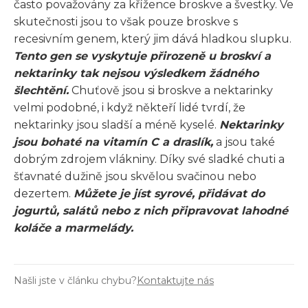
často považovány za křížence broskve a švestky. Ve
skutečnosti jsou to však pouze broskve s
recesivním genem, který jim dává hladkou slupku.
Tento gen se vyskytuje přirozeně u broskví a
nektarinky tak nejsou výsledkem žádného
šlechtění.
Chuťově jsou si broskve a nektarinky
velmi podobné, i když někteří lidé tvrdí, že
nektarinky jsou sladší a méně kyselé.
Nektarinky
jsou bohaté na vitamín C a draslík,
a jsou také
dobrým zdrojem vlákniny. Díky své sladké chuti a
šťavnaté dužině jsou skvělou svačinou nebo
dezertem.
Můžete je jíst syrové, přidávat do
jogurtů, salátů nebo z nich připravovat lahodné
koláče a marmelády.
Našli jste v článku chybu?
Kontaktujte nás