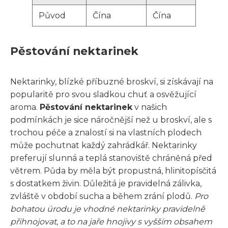
Původ
Čína
Čína
Pěstování nektarinek
Nektarinky, blízké příbuzné broskví, si získávají na
popularitě pro svou sladkou chuť a osvěžující
aroma.
Pěstování nektarinek
v našich
podmínkách je sice náročnější než u broskví, ale s
trochou péče a znalostí si na vlastních plodech
může pochutnat každý zahrádkář. Nektarinky
preferují slunná a teplá stanoviště chráněná před
větrem. Půda by měla být propustná, hlinitopísčitá
s dostatkem živin. Důležitá je pravidelná zálivka,
zvláště v období sucha a během zrání plodů.
Pro
bohatou úrodu je vhodné nektarinky pravidelně
přihnojovat, a to na jaře hnojivy s vyšším obsahem