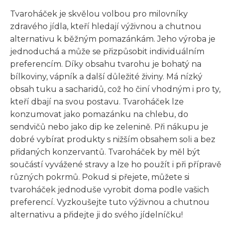
Tvaroháček je skvělou volbou pro milovníky
zdravého jídla, kteří hledají výživnou a chutnou
alternativu k běžným pomazánkám. Jeho výroba je
jednoduchá a může se přizpůsobit individuálním
preferencím. Díky obsahu tvarohu je bohatý na
bílkoviny, vápník a další důležité živiny. Má nízký
obsah tuku a sacharidů, což ho činí vhodným i pro ty,
kteří dbají na svou postavu. Tvaroháček lze
konzumovat jako pomazánku na chlebu, do
sendvičů nebo jako dip ke zelenině. Při nákupu je
dobré vybírat produkty s nižším obsahem soli a bez
přidaných konzervantů. Tvaroháček by měl být
součástí vyvážené stravy a lze ho použít i při přípravě
různých pokrmů. Pokud si přejete, můžete si
tvaroháček jednoduše vyrobit doma podle vašich
preferencí. Vyzkoušejte tuto výživnou a chutnou
alternativu a přidejte ji do svého jídelníčku!