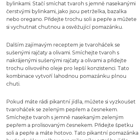
bylinkami. Stačí smíchat tvaroh s jemně nasekanými
čerstvými bylinkami, jako jsou petrželka, bazalka
nebo oregano. Přidejte trochu soli a pepře a můžete
si vychutnat chutnou a osvěžující pomazánku.
Dalším zajímavým receptem je tvaroháček se
sušenými rajčaty a olivami. Smíchejte tvaroh s
nakrájenými sušenými rajčaty a olivami a přidejte
trochu olivového oleje pro lepší konzistenci. Tato
kombinace vytvoří lahodnou pomazánku plnou
chuti.
Pokud máte rádi pikantní jídla, můžete si vyzkoušet
tvaroháček se zeleným pepřem a česnekem.
Smíchejte tvaroh s jemně nasekaným zeleným
pepřem a prolisovaným česnekem. Přidejte špetku
soli a pepře a máte hotovo. Tato pikantní pomazánka