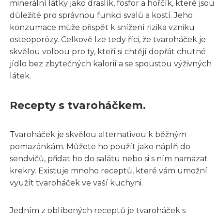
minerální látky jako draslík, fosfor a hořčík, které jsou
důležité pro správnou funkci svalů a kostí. Jeho
konzumace může přispět k snížení rizika vzniku
osteoporózy. Celkově lze tedy říci, že tvaroháček je
skvělou volbou pro ty, kteří si chtějí dopřát chutné
jídlo bez zbytečných kalorií a se spoustou výživných
látek.
Recepty s tvaroháčkem.
Tvaroháček je skvělou alternativou k běžným
pomazánkám. Můžete ho použít jako náplň do
sendvičů, přidat ho do salátu nebo si s ním namazat
krekry. Existuje mnoho receptů, které vám umožní
využít tvaroháček ve vaší kuchyni.
Jedním z oblíbených receptů je tvaroháček s