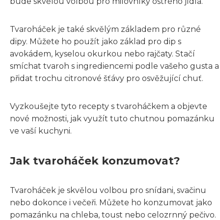
bude skvělou volbou pro milovníky ostrého jídla.
Tvaroháček je také skvělým základem pro různé
dipy. Můžete ho použít jako základ pro dip s
avokádem, kyselou okurkou nebo rajčaty. Stačí
smíchat tvaroh s ingrediencemi podle vašeho gusta a
přidat trochu citronové šťávy pro osvěžující chuť.
Vyzkoušejte tyto recepty s tvaroháčkem a objevte
nové možnosti, jak využít tuto chutnou pomazánku
ve vaší kuchyni.
Jak tvaroháček konzumovat?
Tvaroháček je skvělou volbou pro snídani, svačinu
nebo dokonce i večeři. Můžete ho konzumovat jako
pomazánku na chleba, toust nebo celozrnný pečivo.