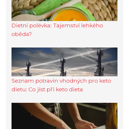
Dietní polévka: Tajemství lehkého
oběda?
Seznam potravin vhodných pro keto
dietu: Co jíst při keto dieta