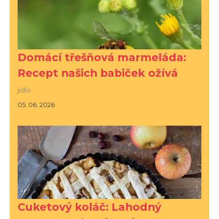
Domácí třešňová marmeláda:
Recept našich babiček ožívá
jídlo
05. 06. 2026
Cuketový koláč: Lahodný