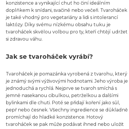
konzistence a vynikající chuť ho činí ideálním
doplňkem k snídani, svačině nebo večeři. Tvaroháček
je také vhodný pro vegetariány a lidi s intolerancí
laktózy. Díky svému nízkému obsahu tuku je
tvaroháček skvělou volbou pro ty, kteří chtějí udržet
si zdravou váhu.
Jak se tvaroháček vyrábí?
Tvaroháček je pomazánka vyrobená z tvarohu, který
je známý svými výživovými hodnotami. Jeho výroba je
jednoduchá a rychlá. Nejprve se tvaroh smíchá s
jemně nasekanou cibulkou, petrželkou a dalšími
bylinkami dle chuti. Poté se přidají koření jako sůl,
pepř nebo česnek. Všechny ingredience se důkladně
promíchají do hladké konzistence. Hotový
tvaroháček se pak může podávat ihned nebo uložit