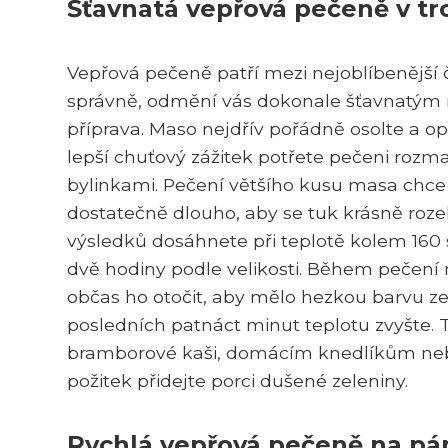
Šťavnatá vepřová pečeně v t
Vepřová pečeně patří mezi nejoblíbenější č
správně, odmění vás dokonale šťavnatým 
příprava. Maso nejdřív pořádně osolte a o
lepší chuťový zážitek potřete pečeni roz
bylinkami. Pečení většího kusu masa chce 
dostatečně dlouho, aby se tuk krásně rozeh
výsledků dosáhnete při teplotě kolem 160 
dvě hodiny podle velikosti. Během pečen
občas ho otočit, aby mělo hezkou barvu ze
posledních patnáct minut teplotu zvyšte. 
bramborové kaši, domácím knedlíkům nebo
požitek přidejte porci dušené zeleniny.
Rychlá vepřová pečeně na pá