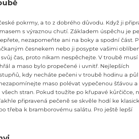
roubě
eské pokrmy, a to z dobrého důvodu. Když ji připr
masem s výraznou chutí. Základem úspěchu je pe
pepřete, nezapomeňte ani na boky a spodní část. P
mačkaným česnekem nebo ji posypte vašimi oblíbe
svůj čas, proto nikam nespěchejte. V troubě musí
řál a maso bylo propečené i uvnitř. Nejlepších
stupňů, kdy necháte pečeni v troubě hodinu a půl
í nezapomínejte maso polévat vypečenou šťávou a
 všech stran. Pokud toužíte po křupavé kůrčičce, 
Takhle připravená pečeně se skvěle hodí ke klasic
 třeba k bramborovému salátu. Pro ještě lepší
nvi