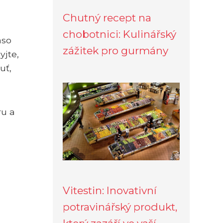
Chutný recept na
chobotnici: Kulinářský
aso
zážitek pro gurmány
jte,
uť,
ru a
Vitestin: Inovativní
potravinářský produkt,