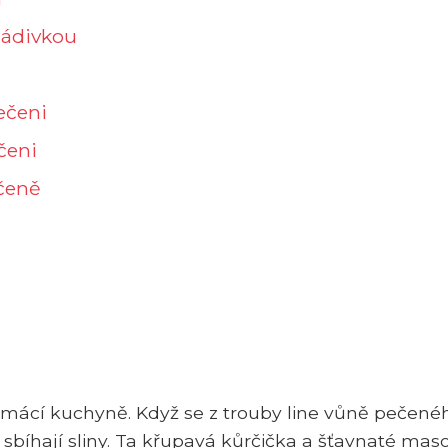
nádivkou
ečeni
čeni
ečeně
omácí kuchyně. Když se z trouby line vůně pečené
íhají sliny. Ta křupavá kůrčička a šťavnaté mas