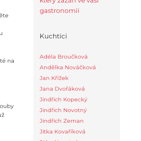
který zazáří ve vaší
gastronomii
ěte
u
Kuchtíci
Adéla Broučková
té na
Andělka Nováčková
Jan Křížek
Jana Dvořáková
Jindřich Kopecký
rouby
Jindřich Novotný
už
Jindřich Zeman
Jitka Kovaříková