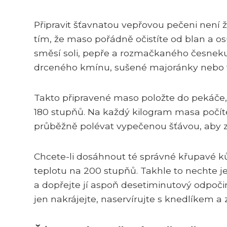
Připravit šťavnatou vepřovou pečeni není 
tím, že maso pořádně očistíte od blan a o
směsí soli, pepře a rozmačkaného česneku
drceného kmínu, sušené majoránky nebo 
Takto připravené maso položte do pekáče,
180 stupňů. Na každý kilogram masa počí
průběžně polévat vypečenou šťávou, aby z
Chcete-li dosáhnout té správné křupavé kůr
teplotu na 200 stupňů. Takhle to nechte je
a dopřejte jí aspoň desetiminutový odpočin
jen nakrájejte, naservírujte s knedlíkem a