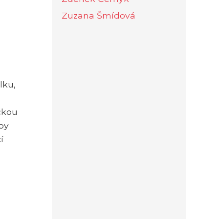
Zuzana Šmídová
lku,
ičkou
by
í