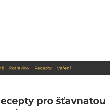
ně
Potraviny
Recepty
Vaření
Recepty pro šťavnatou