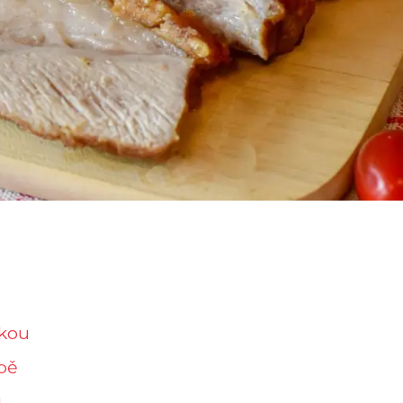
rkou
ubě
i