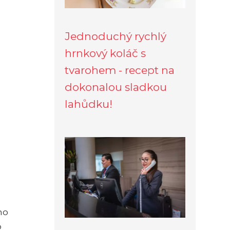
Jednoduchý rychlý
hrnkový koláč s
tvarohem - recept na
dokonalou sladkou
lahůdku!
ho
o