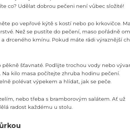
víte co? Udělat dobrou pečeni není vůbec složité!
něte po vepřové kýtě s kostí nebo po krkovičce. M
stvé. Než se pustíte do pečení, maso pořádně omy
e a drceného kmínu. Pokud máte rádi výraznější ch
 pěkně šťavnaté. Podlijte trochou vody nebo výva
 Na kilo masa počítejte zhruba hodinu pečení.
ě polévat výpekem a hlídat, jak se peče.
 zelím, nebo třeba s bramborovým salátem. Ať už
udělá radost každému u stolu.
kůrkou