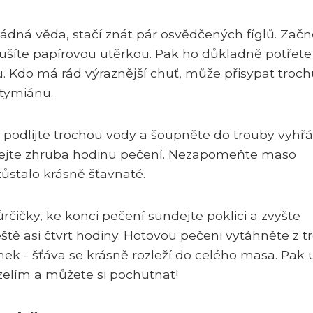
žádná věda, stačí znát pár osvědčených fíglů. Začn
sušíte papírovou utěrkou. Pak ho důkladně potřete
. Kdo má rád výraznější chuť, může přisypat troch
tymiánu.
 podlijte trochou vody a šoupněte do trouby vyhřá
tejte zhruba hodinu pečení. Nezapomeňte maso
ůstalo krásně šťavnaté.
čičky, ke konci pečení sundejte poklici a zvyšte
ště asi čtvrt hodiny. Hotovou pečeni vytáhněte z t
ek - šťáva se krásně rozleží do celého masa. Pak 
 zelím a můžete si pochutnat!