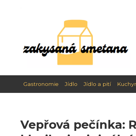
Gastronomie
Jídlo
Jídlo a pití
Kuchy
Vepřová pečínka: 