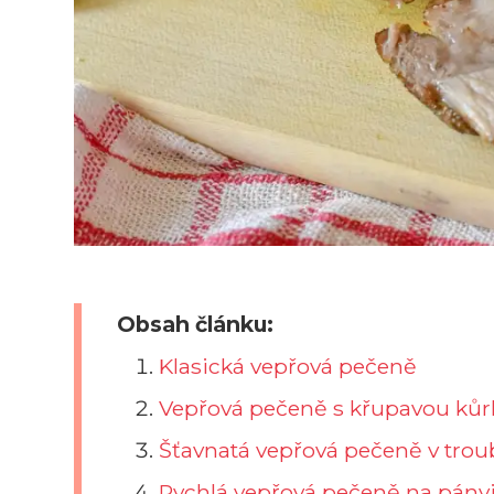
Obsah článku:
Klasická vepřová pečeně
Vepřová pečeně s křupavou ků
Šťavnatá vepřová pečeně v tro
Rychlá vepřová pečeně na pánv