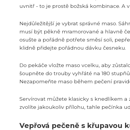
uvnitř - to je prostě božská kombinace. A 
Nejdůležitější je vybrat správné maso. Sáh
musí být pěkně mramorované a hlavně čer
osušte a pořádně potřete směsí soli, pepř
klidně přidejte pořádnou dávku česneku.
Do pekáče vložte maso vcelku, aby zůstalo
šoupněte do trouby vyhřáté na 180 stupňů.
Nezapomeňte maso během pečení pravideln
Servírovat můžete klasicky s knedlíkem a
zvolíte jakoukoliv přílohu, tahle pečínka 
Vepřová pečeně s křupavou 