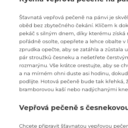
Šťavnatá vepřová pečeně na pánvi je skvěl
oběd bez zbytečného čekání. Klíčem k dok
pekáč s silným dnem, díky kterému získá 
pořádně osolte, opepřete a lehce obalte v
zprudka opečte, aby se zatáhla a zůstala u
pár stroužků česneku a nešetřete čerstvým
rozmarýnu. Vše krátce orestujte, aby se chut
a na mírném ohni duste asi hodinu, doku
podlijte. Hotová pečeně bude tak křehká, ž
bramborovou kaší nebo nadýchanými knedl
Vepřová pečeně s česnekovo
Chcete připravit šťavnatou vepřovou pečen