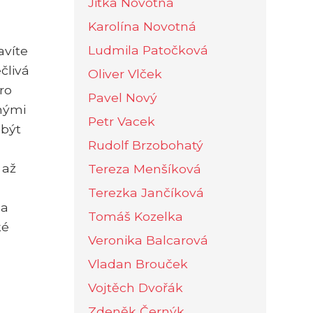
Jitka Novotná
Karolína Novotná
Ludmila Patočková
avíte
člivá
Oliver Vlček
ro
Pavel Nový
nými
Petr Vacek
 být
Rudolf Brzobohatý
 až
Tereza Menšíková
Terezka Jančíková
na
Tomáš Kozelka
ké
Veronika Balcarová
Vladan Brouček
Vojtěch Dvořák
Zdeněk Černýk