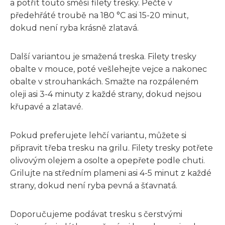
a potřít touto směsí filety tresky. Pečte v
předehřáté troubě na 180 °C asi 15-20 minut,
dokud není ryba krásně zlatavá.
Další variantou je smažená treska. Filety tresky
obalte v mouce, poté vešlehejte vejce a nakonec
obalte v strouhankách. Smažte na rozpáleném
oleji asi 3-4 minuty z každé strany, dokud nejsou
křupavé a zlatavé.
Pokud preferujete lehčí variantu, můžete si
připravit třeba tresku na grilu. Filety tresky potřete
olivovým olejem a osolte a opepřete podle chuti.
Grilujte na středním plameni asi 4-5 minut z každé
strany, dokud není ryba pevná a šťavnatá.
Doporučujeme podávat tresku s čerstvými