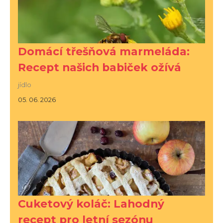
Domácí třešňová marmeláda:
Recept našich babiček ožívá
jídlo
05. 06. 2026
Cuketový koláč: Lahodný
recept pro letní sezónu