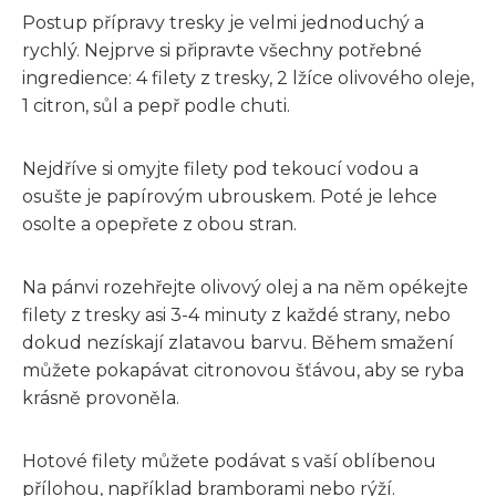
Postup přípravy tresky je velmi jednoduchý a
rychlý. Nejprve si připravte všechny potřebné
ingredience: 4 filety z tresky, 2 lžíce olivového oleje,
1 citron, sůl a pepř podle chuti.
Nejdříve si omyjte filety pod tekoucí vodou a
osušte je papírovým ubrouskem. Poté je lehce
osolte a opepřete z obou stran.
Na pánvi rozehřejte olivový olej a na něm opékejte
filety z tresky asi 3-4 minuty z každé strany, nebo
dokud nezískají zlatavou barvu. Během smažení
můžete pokapávat citronovou šťávou, aby se ryba
krásně provoněla.
Hotové filety můžete podávat s vaší oblíbenou
přílohou, například bramborami nebo rýží.