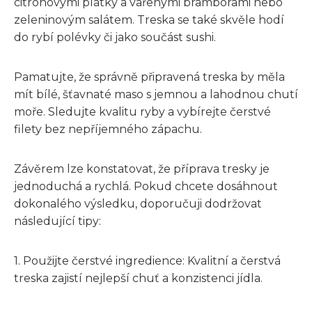
citronovými plátky a vařenými bramborami nebo
zeleninovým salátem. Treska se také skvěle hodí
do rybí polévky či jako součást sushi.
Pamatujte, že správně připravená treska by měla
mít bílé, šťavnaté maso s jemnou a lahodnou chutí
moře. Sledujte kvalitu ryby a vybírejte čerstvé
filety bez nepříjemného zápachu.
Závěrem lze konstatovat, že příprava tresky je
jednoduchá a rychlá. Pokud chcete dosáhnout
dokonalého výsledku, doporučuji dodržovat
následující tipy:
1. Použijte čerstvé ingredience: Kvalitní a čerstvá
treska zajistí nejlepší chuť a konzistenci jídla.