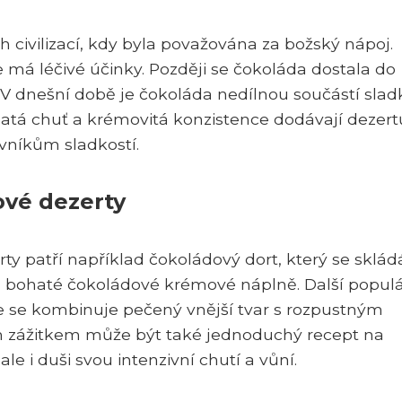
h civilizací, kdy byla považována za božský nápoj.
že má léčivé účinky. Později se čokoláda dostala do
. V dnešní době je čokoláda nedílnou součástí sla
hatá chuť a krémovitá konzistence dodávají dezer
ovníkům sladkostí.
ové dezerty
y patří například čokoládový dort, který se sklád
 bohaté čokoládové krémové náplně. Další populá
e se kombinuje pečený vnější tvar s rozpustným
zážitkem může být také jednoduchý recept na
le i duši svou intenzivní chutí a vůní.