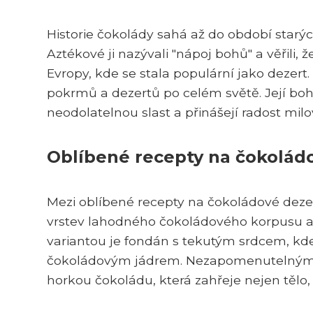
Historie čokolády sahá až do období starýc
Aztékové ji nazývali "nápoj bohů" a věřili, 
Evropy, kde se stala populární jako dezert
pokrmů a dezertů po celém světě. Její bo
neodolatelnou slast a přinášejí radost mil
Oblíbené recepty na čokolád
Mezi oblíbené recepty na čokoládové dezert
vrstev lahodného čokoládového korpusu a
variantou je fondán s tekutým srdcem, kd
čokoládovým jádrem. Nezapomenutelným 
horkou čokoládu, která zahřeje nejen tělo, a