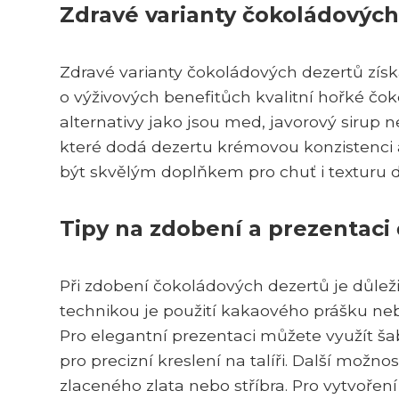
Zdravé varianty čokoládových
Zdravé varianty čokoládových dezertů získ
o výživových benefitůch kvalitní hořké čo
alternativy jako jsou med, javorový sirup 
které dodá dezertu krémovou konzistenci
být skvělým doplňkem pro chuť i texturu d
Tipy na zdobení a prezentaci
Při zdobení čokoládových dezertů je důlež
technikou je použití kakaového prášku ne
Pro elegantní prezentaci můžete využít š
pro precizní kreslení na talíři. Další možno
zlaceného zlata nebo stříbra. Pro vytvořen