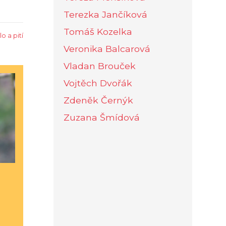
Terezka Jančíková
Tomáš Kozelka
dlo a pití
Veronika Balcarová
Vladan Brouček
Vojtěch Dvořák
Zdeněk Černýk
Zuzana Šmídová
z