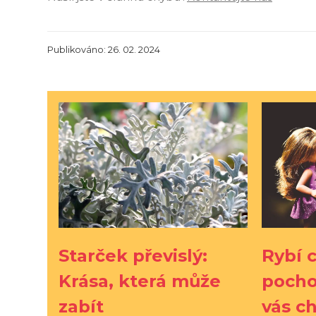
Publikováno: 26. 02. 2024
Starček převislý:
Rybí c
Krása, která může
pocho
zabít
vás c