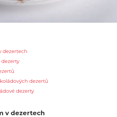
 v dezertech
 dezerty
ezertů
okoládových dezertů
ládové dezerty
am v dezertech