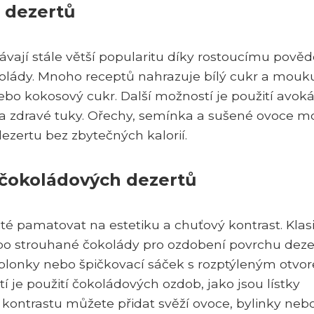
 dezertů
ávají stále větší popularitu díky rostoucímu pově
kolády. Mnoho receptů nahrazuje bílý cukr a mouk
nebo kokosový cukr. Další možností je použití avok
 a zdravé tuky. Ořechy, semínka a sušené ovoce 
ezertu bez zbytečných kalorií.
 čokoládových dezertů
ité pamatovat na estetiku a chuťový kontrast. Klas
bo strouhané čokolády pro ozdobení povrchu deze
ablonky nebo špičkovací sáček s rozptýleným otvo
stí je použití čokoládových ozdob, jako jsou lístky
í kontrastu můžete přidat svěží ovoce, bylinky neb