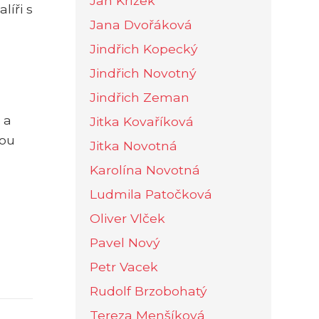
Jan Křížek
íři s
Jana Dvořáková
Jindřich Kopecký
Jindřich Novotný
Jindřich Zeman
 a
Jitka Kovaříková
lou
Jitka Novotná
Karolína Novotná
Ludmila Patočková
Oliver Vlček
Pavel Nový
Petr Vacek
Rudolf Brzobohatý
Tereza Menšíková