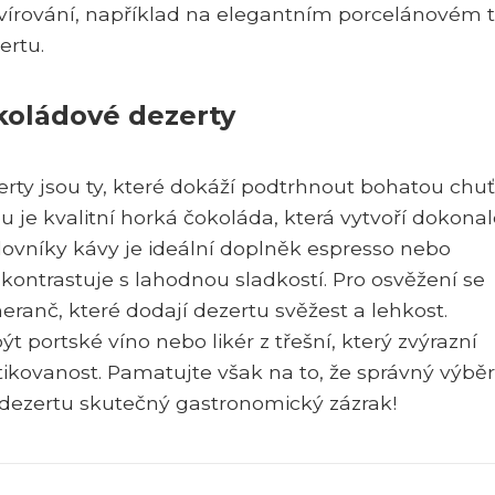
írování, například na elegantním porcelánovém tal
ertu.
okoládové dezerty
erty jsou ty, které dokáží podtrhnout bohatou chuť
 je kvalitní horká čokoláda, která vytvoří dokona
ovníky kávy je ideální doplněk espresso nebo
 kontrastuje s lahodnou sladkostí. Pro osvěžení se
ranč, které dodají dezertu svěžest a lehkost.
ortské víno nebo likér z třešní, který zvýrazní
ikovanost. Pamatujte však na to, že správný výběr
 dezertu skutečný gastronomický zázrak!