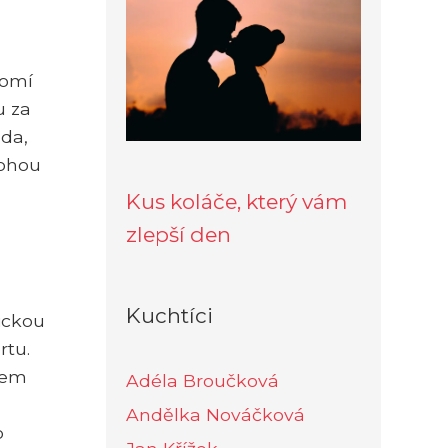
domí
u za
áda,
mohou
Kus koláče, který vám
zlepší den
Kuchtíci
ickou
rtu.
rem
Adéla Broučková
Andělka Nováčková
o