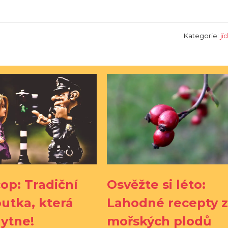
Kategorie:
jí
op: Tradiční
Osvěžte si léto:
utka, která
Lahodné recepty 
hytne!
mořských plodů