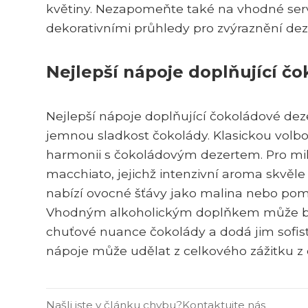
květiny. Nezapomeňte také na vhodné serv
dekorativními průhledy pro zvýraznění dez
Nejlepší nápoje doplňující č
Nejlepší nápoje doplňující čokoládové dez
jemnou sladkost čokolády. Klasickou volbou
harmonii s čokoládovým dezertem. Pro mil
macchiato, jejichž intenzivní aroma skvěle
nabízí ovocné šťávy jako malina nebo pome
Vhodným alkoholickým doplňkem může být p
chuťové nuance čokolády a dodá jim sofist
nápoje může udělat z celkového zážitku z
Našli jste v článku chybu?
Kontaktujte nás