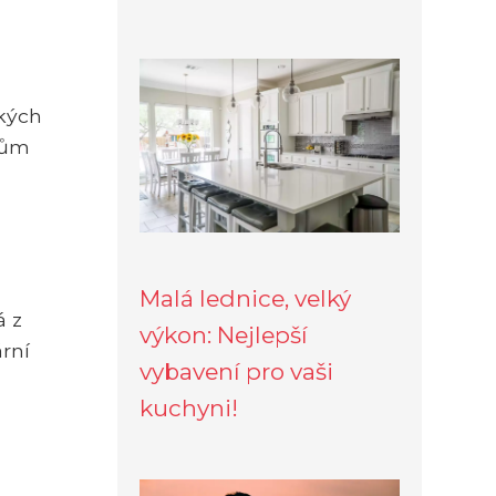
dkých
tům
Malá lednice, velký
á z
výkon: Nejlepší
rní
vybavení pro vaši
kuchyni!