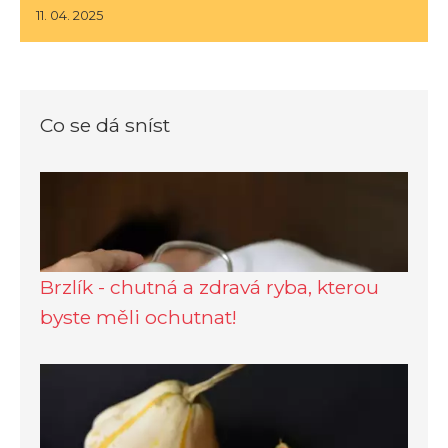
11. 04. 2025
Co se dá sníst
Brzlík - chutná a zdravá ryba, kterou
byste měli ochutnat!