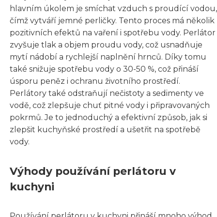
hlavním úkolem je smíchat vzduch s proudící vodou,
čímž vytváří jemné perličky. Tento proces má několik
pozitivních efektů na vaření i spotřebu vody. Perlátor
zvyšuje tlak a objem proudu vody, což usnadňuje
mytí nádobí a rychlejší naplnění hrnců. Díky tomu
také snižuje spotřebu vody o 30-50 %, což přináší
úsporu peněz i ochranu životního prostředí.
Perlátory také odstraňují nečistoty a sedimenty ve
vodě, což zlepšuje chuť pitné vody i připravovaných
pokrmů. Je to jednoduchý a efektivní způsob, jak si
zlepšit kuchyňské prostředí a ušetřit na spotřebě
vody.
Výhody používání perlátoru v
kuchyni
Používání perlátoru v kuchyni přináší mnoho výhod.