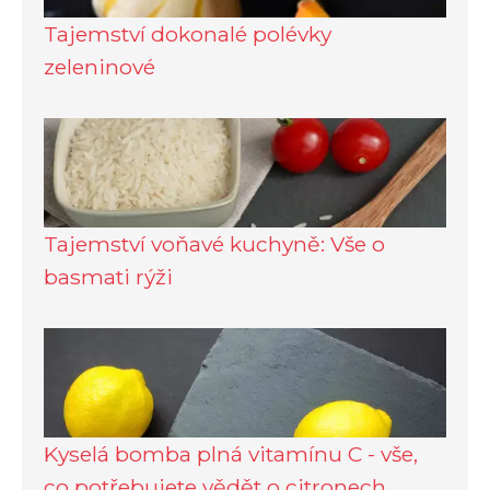
Tajemství dokonalé polévky
zeleninové
Tajemství voňavé kuchyně: Vše o
basmati rýži
Kyselá bomba plná vitamínu C - vše,
co potřebujete vědět o citronech