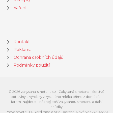
Vaření
Kontakt
Reklama
Ochrana osobních údajů
Podmínky použití
© 2026 zakysana-smetana.cz - Zakysaná smetana – čerstvé
potraviny a výrobky z kysaného mléka přímo z domácích
farem. Najdete u nás nejlepší zakysanou smetanu a další
lahůdky.
Provozovatel: PR Yard media s.r.o., Adresa: Nová Ves 272, 46331