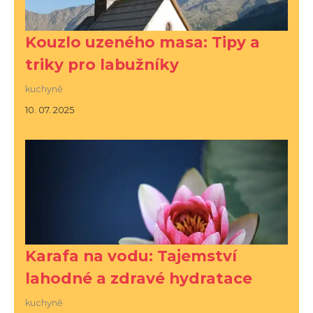
Kouzlo uzeného masa: Tipy a
triky pro labužníky
kuchyně
10. 07. 2025
Karafa na vodu: Tajemství
lahodné a zdravé hydratace
kuchyně