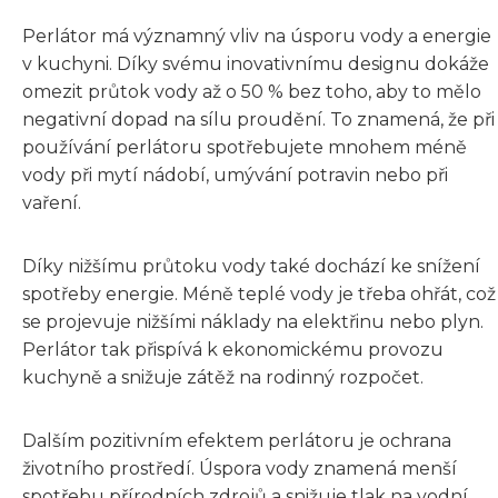
Perlátor má významný vliv na úsporu vody a energie
v kuchyni. Díky svému inovativnímu designu dokáže
omezit průtok vody až o 50 % bez toho, aby to mělo
negativní dopad na sílu proudění. To znamená, že při
používání perlátoru spotřebujete mnohem méně
vody při mytí nádobí, umývání potravin nebo při
vaření.
Díky nižšímu průtoku vody také dochází ke snížení
spotřeby energie. Méně teplé vody je třeba ohřát, což
se projevuje nižšími náklady na elektřinu nebo plyn.
Perlátor tak přispívá k ekonomickému provozu
kuchyně a snižuje zátěž na rodinný rozpočet.
Dalším pozitivním efektem perlátoru je ochrana
životního prostředí. Úspora vody znamená menší
spotřebu přírodních zdrojů a snižuje tlak na vodní