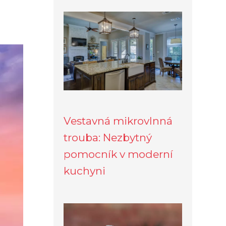
Vestavná mikrovlnná
trouba: Nezbytný
pomocník v moderní
kuchyni