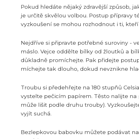
Pokud hledáte nějaký zdravější způsob, j
je určitě skvělou volbou. Postup přípravy
vyzkoušení se mohou rozhodnout i ti, kteří
Nejdříve si připravte potřebné suroviny - 
máslo. Vejce oddělte bílky od žloutků a bíl
důkladně promíchejte. Pak přidejte post
míchejte tak dlouho, dokud nevznikne hlad
Troubu si předehřejte na 180 stupňů Cel
vystelte pečicím papírem. Těsto nalijte na
může lišit podle druhu trouby). Vyzkoušejt
vyjít suchá.
Bezlepkovou babovku můžete podávat nap