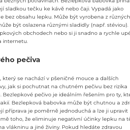
ha běžných potravinách. Bezlepková babovka přiná
opřejí sladkou tečku ke kávě nebo čaji. Vypadá jako
ale bez obsahu lepku. Může být vyrobena z různýc
že být oslazena různými sladidly (např. stéviou).
pkových obchodech nebo si ji snadno a rychle upé
internetu.
ého pečiva
k, který se nachází v pšeničné mouce a dalších
tivy, jak si pochutnat na chutném pečivu bez rizika
 Bezlepkové pečivo je ideálním řešením pro ty, kte
eliakií. Bezlepková babovka může být chutnou a zd
jí příprava je poměrně jednoduchá a lze ji upravit
omě toho, že eliminuje negativní účinky lepku na tě
 vlákninu a jiné živiny. Pokud hledáte zdravou