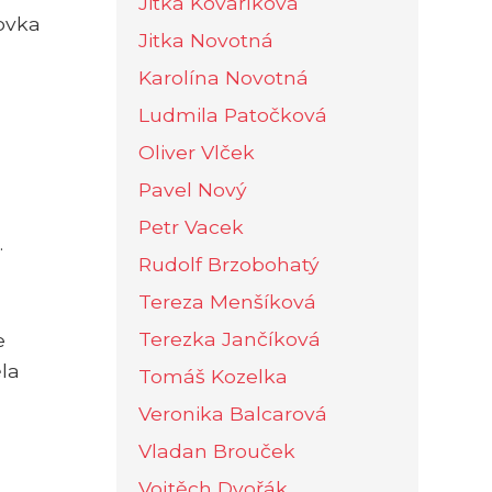
Jitka Kovaříková
ovka
Jitka Novotná
Karolína Novotná
Ludmila Patočková
Oliver Vlček
Pavel Nový
Petr Vacek
.
Rudolf Brzobohatý
Tereza Menšíková
Terezka Jančíková
e
la
Tomáš Kozelka
Veronika Balcarová
Vladan Brouček
n
Vojtěch Dvořák