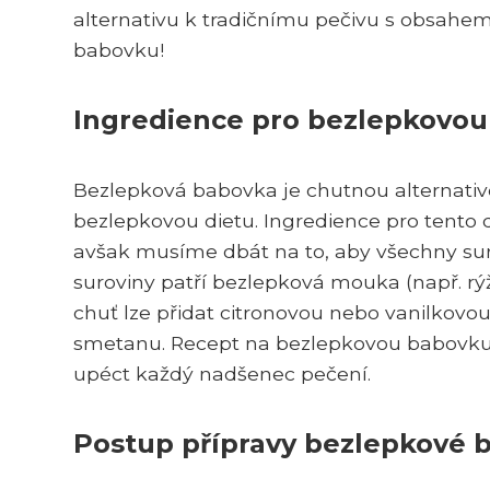
alternativu k tradičnímu pečivu s obsahe
babovku!
Ingredience pro bezlepkovo
Bezlepková babovka je chutnou alternativou 
bezlepkovou dietu. Ingredience pro tento 
avšak musíme dbát na to, aby všechny sur
suroviny patří bezlepková mouka (např. rýž
chuť lze přidat citronovou nebo vanilkov
smetanu. Recept na bezlepkovou babovku j
upéct každý nadšenec pečení.
Postup přípravy bezlepkové 