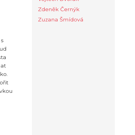
Zdeněk Černýk
Zuzana Šmídová
 s
kud
sta
hat
ko.
ořit
ovkou