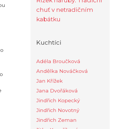
Řízek naruby: Tradiční
ou
chuť v netradičním
kabátku
Kuchtíci
ro
Adéla Broučková
Andělka Nováčková
ro
Jan Křížek
e
Jana Dvořáková
Jindřich Kopecký
Jindřich Novotný
Jindřich Zeman