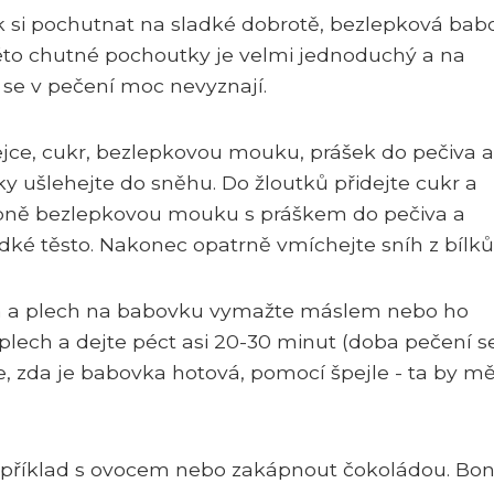
ak si pochutnat na sladké dobrotě, bezlepková bab
 této chutné pochoutky je velmi jednoduchý a na
 se v pečení moc nevyznají.
vejce, cukr, bezlepkovou mouku, prášek do pečiva a
ky ušlehejte do sněhu. Do žloutků přidejte cukr a
upně bezlepkovou mouku s práškem do pečiva a
ké těsto. Nakonec opatrně vmíchejte sníh z bílků
sia a plech na babovku vymažte máslem nebo ho
 plech a dejte péct asi 20-30 minut (doba pečení s
e, zda je babovka hotová, pomocí špejle - ta by mě
říklad s ovocem nebo zakápnout čokoládou. Bo