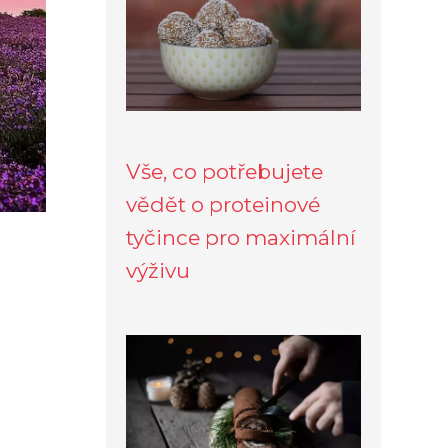
Vše, co potřebujete
vědět o proteinové
tyčince pro maximální
výživu