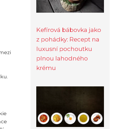
Kefírová bábovka jako
z pohádky: Recept na
luxusní pochoutku
 mezi
plnou lahodného
krému
ku.
kie
ace