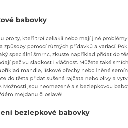
kové babovky
pro ty, kteří trpí celiakií nebo mají jiné problémy
ha způsoby pomocí různých přídavků a variací. Po
ý speciální šmrnc, zkuste například přidat do tě
ají pečivu sladkost i vláčnost. Můžete také smíc
apříklad mandle, lískové ořechy nebo lněné semín
e do těsta přidat sušená rajčata nebo olivy a vytv
y. Možnosti jsou neomezené a s bezlepkovou bab
aždém mejdanu či oslavě!
ečení bezlepkové babovky