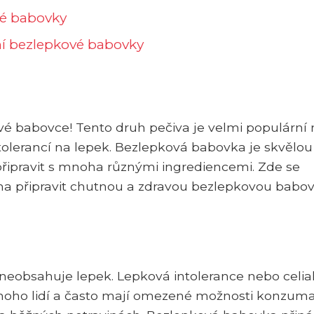
vé babovky
ní bezlepkové babovky
vé babovce! Tento druh pečiva je velmi populární
intolerancí na lepek. Bezlepková babovka je skvělou
připravit s mnoha různými ingrediencemi. Zde se
oma připravit chutnou a zdravou bezlepkovou babov
neobsahuje lepek. Lepková intolerance nebo celia
 mnoho lidí a často mají omezené možnosti konzum