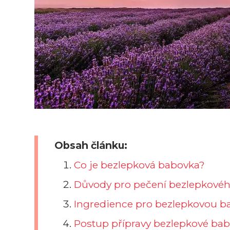
Obsah článku:
Co je bezlepková babovka?
Důvody pro pečení bezlepkovéh
Ingredience pro bezlepkovou 
Postup přípravy bezlepkové ba