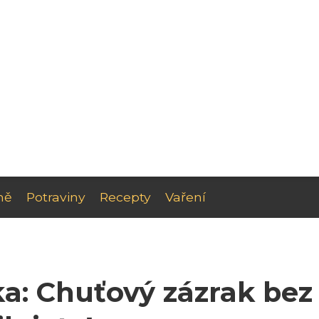
ně
Potraviny
Recepty
Vaření
a: Chuťový zázrak bez