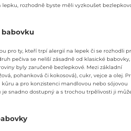
m lepku, rozhodně byste měli vyzkoušet bezlepkov
u babovku
pro ty, kteří trpí alergií na lepek či se rozhodli p
druh pečiva se neliší zásadně od klasické babovky,
oviny byly zaručeně bezlepkové. Mezi základní
ová, pohanková či kokosová), cukr, vejce a olej. P
ou kůru a pro konzistenci mandlovou nebo sójovou
e snadno dostupný a s trochou trpělivosti ji můž
babovky