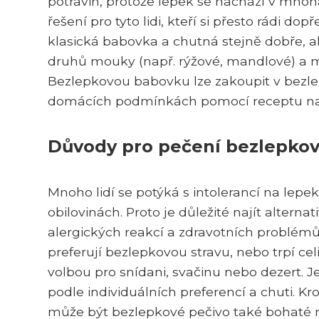
potravin, protože lepek se nachází v mno
řešení pro tyto lidi, kteří si přesto rádi d
klasická babovka a chutná stejně dobře, 
druhů mouky (např. rýžové, mandlové) a mů
Bezlepkovou babovku lze zakoupit v bezle
domácích podmínkách pomocí receptu na 
Důvody pro pečení bezlepkov
Mnoho lidí se potýká s intolerancí na lepe
obilovinách. Proto je důležité najít alterna
alergických reakcí a zdravotních problémů.
preferují bezlepkovou stravu, nebo trpí c
volbou pro snídani, svačinu nebo dezert. Je
podle individuálních preferencí a chuti. Kr
může být bezlepkové pečivo také bohaté na