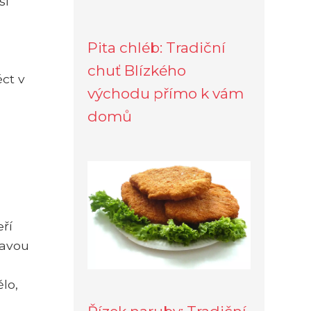
ší
h
Pita chléb: Tradiční
chuť Blízkého
ct v
východu přímo k vám
domů
ří
ravou
lo,