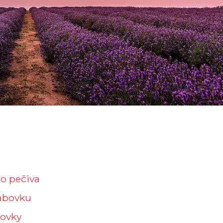
o pečiva
babovku
bovky