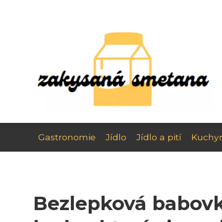
Gastronomie
Jídlo
Jídlo a pití
Kuchy
Bezlepková babovk