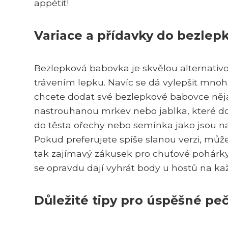
appétit!
Variace a přídavky do bezlep
Bezlepková babovka je skvělou alternativou 
trávením lepku. Navíc se dá vylepšit mno
chcete dodat své bezlepkové babovce nějak
nastrouhanou mrkev nebo jablka, které dod
do těsta ořechy nebo semínka jako jsou n
Pokud preferujete spíše slanou verzi, můžet
tak zajímavý zákusek pro chuťové pohárk
se opravdu dají vyhrát body u hostů na k
Důležité tipy pro úspěšné p