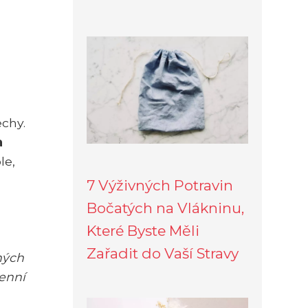
chy.
a
le,
7 Výživných Potravin
Bočatých na Vlákninu,
Které Byste Měli
Zařadit do Vaší Stravy
ných
denní