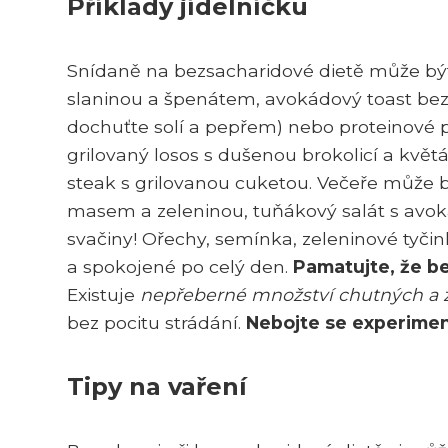
Příklady jídelníčku
Snídaně na bezsacharidové dietě může být
slaninou a špenátem, avokádový toast bez
dochuťte solí a pepřem) nebo proteinové 
grilovaný losos s dušenou brokolicí a kvě
steak s grilovanou cuketou. Večeře může b
masem a zeleninou, tuňákový salát s av
svačiny! Ořechy, semínka, zeleninové tyči
a spokojené po celý den.
Pamatujte, že b
Existuje
nepřeberné množství chutných a 
bez pocitu strádání.
Nebojte se experimen
Tipy na vaření