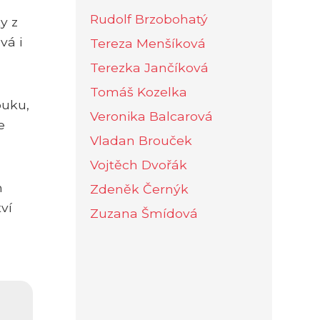
Rudolf Brzobohatý
y z
vá i
Tereza Menšíková
Terezka Jančíková
Tomáš Kozelka
ouku,
Veronika Balcarová
e
Vladan Brouček
Vojtěch Dvořák
h
Zdeněk Černýk
ví
Zuzana Šmídová