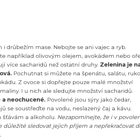
 i drůbežím mase. Nebojte se ani vajec a ryb.
te například olivovým olejem, avokádem nebo oře
ují více sacharidů než ostatní druhy.
Zelenina je n
tová.
Pochutnat si můžete na špenátu, salátu, ruko
vokádu. Z ovoce si dopřejte pouze malé množství
aliny. I u nich ale sledujte množství sacharidů.
é a neochucené.
Povolené jsou sýry jako čedar,
ů se soustřeďte na vodu, neslazený čaj a kávu.
 šťávám a alkoholu.
Nezapomínejte, že i v povole
e důležité sledovat jejich příjem a nepřekračovat 
.