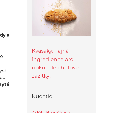
ády a
Kvasaky: Tajná
je
ingredience pro
dokonalé chuťové
ných
zážitky!
 po
ryté
Kuchtíci
Adéla Broučková