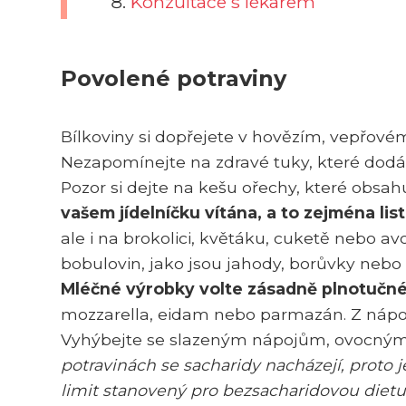
Konzultace s lékařem
Povolené potraviny
Bílkoviny si dopřejete v hovězím, vepřovém
Nezapomínejte na zdravé tuky, které dodá
Pozor si dejte na kešu ořechy, které obsah
vašem jídelníčku vítána, a to zejména lis
ale i na brokolici, květáku, cuketě nebo a
bobulovin, jako jsou jahody, borůvky nebo m
Mléčné výrobky volte zásadně plnotučn
mozzarella, eidam nebo parmazán. Z nápoj
Vyhýbejte se slazeným nápojům, ovocným
potravinách se sacharidy nacházejí, proto j
limit stanovený pro bezsacharidovou dietu