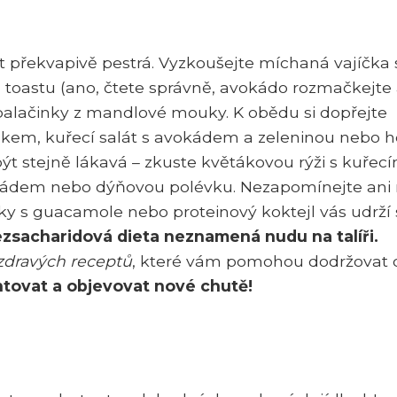
 překvapivě pestrá. Vyzkoušejte míchaná vajíčka 
 toastu (ano, čtete správně, avokádo rozmačkejte
palačinky z mandlové mouky. K obědu si dopřejte
tákem, kuřecí salát s avokádem a zeleninou nebo h
ýt stejně lákavá – zkuste květákovou rýži s kuřec
okádem nebo dýňovou polévku. Nezapomínejte ani
nky s guacamole nebo proteinový koktejl vás udrží 
ezsacharidová dieta neznamená nudu na talíři.
zdravých receptů
, které vám pomohou dodržovat 
tovat a objevovat nové chutě!