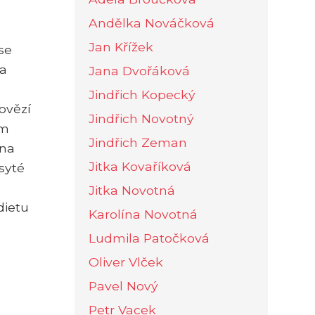
Andělka Nováčková
Jan Křížek
se
 a
Jana Dvořáková
Jindřich Kopecký
ovězí
Jindřich Novotný
ím
Jindřich Zeman
 na
Jitka Kovaříková
syté
Jitka Novotná
dietu
Karolína Novotná
Ludmila Patočková
Oliver Vlček
Pavel Nový
Petr Vacek