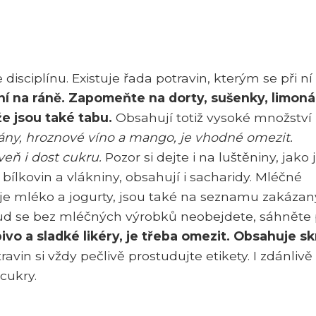
disciplínu. Existuje řada potravin, kterým se při ní
vní na ráně. Zapomeňte na dorty, sušenky, limon
že jsou také tabu.
Obsahují totiž vysoké množství
nány, hroznové víno a mango, je vhodné omezit.
veň i dost cukru.
Pozor si dejte i na luštěniny, jako 
 bílkovin a vlákniny, obsahují i sacharidy. Mléčné
je mléko a jogurty, jsou také na seznamu zakáza
okud se bez mléčných výrobků neobejdete, sáhněte
ivo a sladké likéry, je třeba omezit. Obsahuje sk
avin si vždy pečlivě prostudujte etikety. I zdánlivě
cukry.