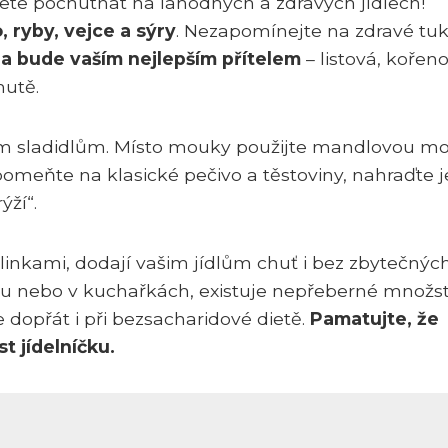
žete pochutnat na lahodných a zdravých jídlech!
 ryby, vejce a sýry
. Nezapomínejte na zdravé tuk
a bude vaším nejlepším přítelem
– listová, kořeno
hutě.
ným sladidlům. Místo mouky použijte mandlovou m
eňte na klasické pečivo a těstoviny, nahraďte j
ží“.
inkami, dodají vašim jídlům chuť i bez zbytečnýc
netu nebo v kuchařkách, existuje nepřeberné množst
 dopřát i při bezsacharidové dietě.
Pamatujte, že
t jídelníčku.