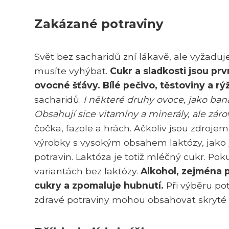
Zakázané potraviny
Svět bez sacharidů zní lákavě, ale vyžaduje 
musíte vyhýbat.
Cukr a sladkosti jsou pr
ovocné šťávy. Bílé pečivo, těstoviny a rý
sacharidů.
I některé druhy ovoce, jako ba
Obsahují sice vitamíny a minerály, ale záro
čočka, fazole a hrách. Ačkoliv jsou zdrojem
výrobky s vysokým obsahem laktózy, jako 
potravin. Laktóza je totiž mléčný cukr. P
variantách bez laktózy.
Alkohol, zejména p
cukry a zpomaluje hubnutí.
Při výběru potr
zdravé potraviny mohou obsahovat skryté 