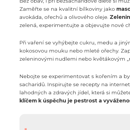
Bez obav, i při bezsacharidové dietě si mů
Zaměřte se na kvalitní bílkoviny jako
maso,
avokáda, ořechů a olivového oleje.
Zelenin
zelená, experimentujte a objevujte nové c
Při vaření se vyhýbejte cukru, medu a ji
kokosovou mouku nebo mleté ořechy. Zapom
zeleninovými nudlemi nebo květákovým „rý
Nebojte se experimentovat s kořením a byl
sacharidů. Inspirujte se recepty na inter
lahodných a zdravých jídel, která si můžete
klíčem k úspěchu je pestrost a vyváženos