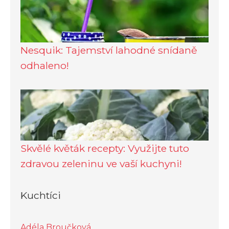
Nesquik: Tajemství lahodné snídaně
odhaleno!
Skvělé květák recepty: Využijte tuto
zdravou zeleninu ve vaší kuchyni!
Kuchtíci
Adéla Broučková