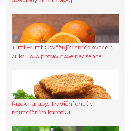
dokonalý zimní nápoj
Tutti Frutti: Osvěžující směs ovoce a
cukru pro potravinové nadšence
Řízek naruby: Tradiční chuť v
netradičním kabátku