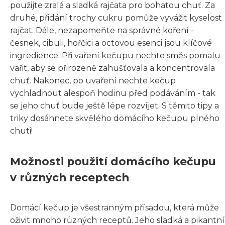
použijte zralá a sladká rajčata pro bohatou chuť. Za
druhé, přidání trochy cukru pomůže vyvážit kyselost
rajčat. Dále, nezapomeňte na správné koření -
česnek, cibuli, hořčici a octovou esenci jsou klíčové
ingredience. Při vaření kečupu nechte směs pomalu
vařit, aby se přirozeně zahušťovala a koncentrovala
chuť. Nakonec, po uvaření nechte kečup
vychladnout alespoň hodinu před podáváním - tak
se jeho chuť bude ještě lépe rozvíjet. S těmito tipy a
triky dosáhnete skvělého domácího kečupu plného
chuti!
Možnosti použití domácího kečupu
v různých receptech
Domácí kečup je všestranným přísadou, která může
oživit mnoho různých receptů. Jeho sladká a pikantní