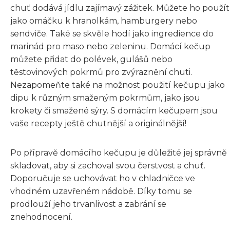
chuť dodává jídlu zajímavý zážitek. Můžete ho použít
jako omáčku k hranolkám, hamburgery nebo
sendviče. Také se skvěle hodí jako ingredience do
marinád pro maso nebo zeleninu. Domácí kečup
můžete přidat do polévek, gulášů nebo
těstovinových pokrmů pro zvýraznění chuti.
Nezapomeňte také na možnost použití kečupu jako
dipu k různým smaženým pokrmům, jako jsou
krokety či smažené sýry. S domácím kečupem jsou
vaše recepty ještě chutnější a originálnější!
Po přípravě domácího kečupu je důležité jej správně
skladovat, aby si zachoval svou čerstvost a chuť.
Doporučuje se uchovávat ho v chladničce ve
vhodném uzavřeném nádobě. Díky tomu se
prodlouží jeho trvanlivost a zabrání se
znehodnocení.