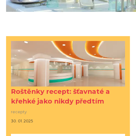
Roštěnky recept: šťavnaté a
křehké jako nikdy předtím
recepty
30. 01. 2025