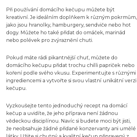
Při používání domácího kečupu můžete být
kreativní. Je ideálním doplňkem k různým pokrmům,
jako jsou hranolky, hamburgery, sendviče nebo hot
dogy. Můžete ho také přidat do omáček, marinád
nebo polévek pro zvýraznění chuti.
Pokud máte rádi pikantnější chuť, můžete do
domácího kečupu přidat trochu chilli papriček nebo
koření podle svého vkusu. Experimentujte s různými
ingrediencemi a vytvořte si svou vlastní unikátní verzi
kečupu.
Vyzkoušejte tento jednoduchý recept na domácí
kečup a uvidíte, že jeho příprava není žádnou
vědeckou disciplínou. Navíc si budete moci být jisti,
že neobsahuje žádné přidané konzervanty ani umělé
látky. Užijte si chutný a kvalitní kečup připravený z