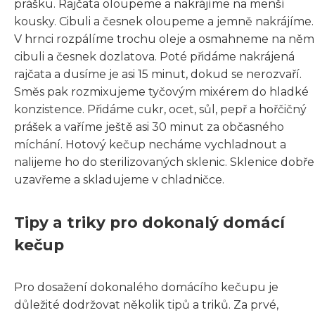
prášku. Rajčata oloupeme a nakrájíme na menší
kousky. Cibuli a česnek oloupeme a jemně nakrájíme.
V hrnci rozpálíme trochu oleje a osmahneme na něm
cibuli a česnek dozlatova. Poté přidáme nakrájená
rajčata a dusíme je asi 15 minut, dokud se nerozvaří.
Směs pak rozmixujeme tyčovým mixérem do hladké
konzistence. Přidáme cukr, ocet, sůl, pepř a hořčičný
prášek a vaříme ještě asi 30 minut za občasného
míchání. Hotový kečup necháme vychladnout a
nalijeme ho do sterilizovaných sklenic. Sklenice dobře
uzavřeme a skladujeme v chladničce.
Tipy a triky pro dokonalý domácí
kečup
Pro dosažení dokonalého domácího kečupu je
důležité dodržovat několik tipů a triků. Za prvé,