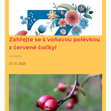
Zahřejte se s voňavou polévkou
z červené čočky!
recepty
27. 01. 2025