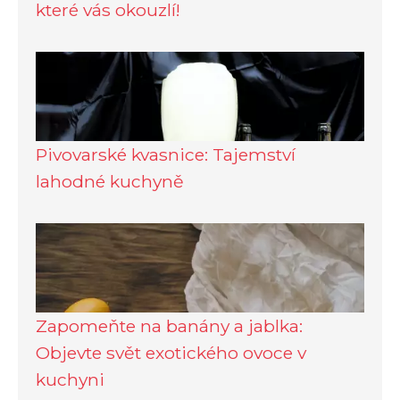
které vás okouzlí!
Pivovarské kvasnice: Tajemství
lahodné kuchyně
Zapomeňte na banány a jablka:
Objevte svět exotického ovoce v
kuchyni