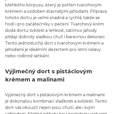
křehkého korpusu, který je potřen tvarohovým
krémem a ozdoben šťavnatými jahodami. Příprava
tohoto dortu je velmi snadná a rychlá, takže se
hodí i pro začátečníky v pečení. Tvarohový krém
dodá dortu svěžest a lehkost, zatímco jahody
přidají dobroty sladkou chuť i barevnou dekoraci.
Tento jednoduchý dort s tvarohovým krémem a
jahodami je ideálním dezertem pro letní oslavy
nebo rodinné setkání.
Výjimečný dort s pistáciovým
krémem a malinami
Výjimečný dort s pistáciovým krémem a malinami
je dokonalou kombinací sladkosti a svěžesti. Tento
dort vás okouzlí nejen svou chutí, ale i svým
vzhledem. Křehké piškoty jsou proloženy vrstvami