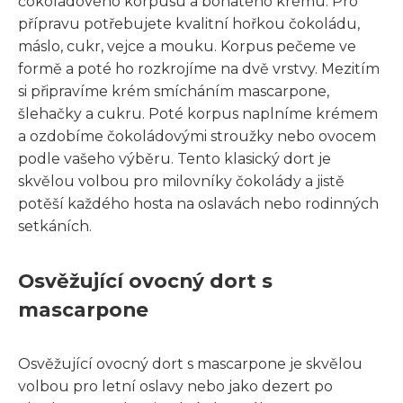
čokoládového korpusu a bohatého krému. Pro
přípravu potřebujete kvalitní hořkou čokoládu,
máslo, cukr, vejce a mouku. Korpus pečeme ve
formě a poté ho rozkrojíme na dvě vrstvy. Mezitím
si připravíme krém smícháním mascarpone,
šlehačky a cukru. Poté korpus naplníme krémem
a ozdobíme čokoládovými stroužky nebo ovocem
podle vašeho výběru. Tento klasický dort je
skvělou volbou pro milovníky čokolády a jistě
potěší každého hosta na oslavách nebo rodinných
setkáních.
Osvěžující ovocný dort s
mascarpone
Osvěžující ovocný dort s mascarpone je skvělou
volbou pro letní oslavy nebo jako dezert po