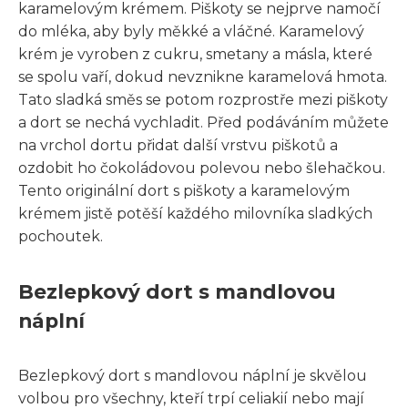
karamelovým krémem. Piškoty se nejprve namočí
do mléka, aby byly měkké a vláčné. Karamelový
krém je vyroben z cukru, smetany a másla, které
se spolu vaří, dokud nevznikne karamelová hmota.
Tato sladká směs se potom rozprostře mezi piškoty
a dort se nechá vychladit. Před podáváním můžete
na vrchol dortu přidat další vrstvu piškotů a
ozdobit ho čokoládovou polevou nebo šlehačkou.
Tento originální dort s piškoty a karamelovým
krémem jistě potěší každého milovníka sladkých
pochoutek.
Bezlepkový dort s mandlovou
náplní
Bezlepkový dort s mandlovou náplní je skvělou
volbou pro všechny, kteří trpí celiakií nebo mají