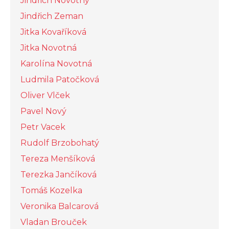
Jindřich Novotný
Jindřich Zeman
Jitka Kovaříková
Jitka Novotná
Karolína Novotná
Ludmila Patočková
Oliver Vlček
Pavel Nový
Petr Vacek
Rudolf Brzobohatý
Tereza Menšíková
Terezka Jančíková
Tomáš Kozelka
Veronika Balcarová
Vladan Brouček