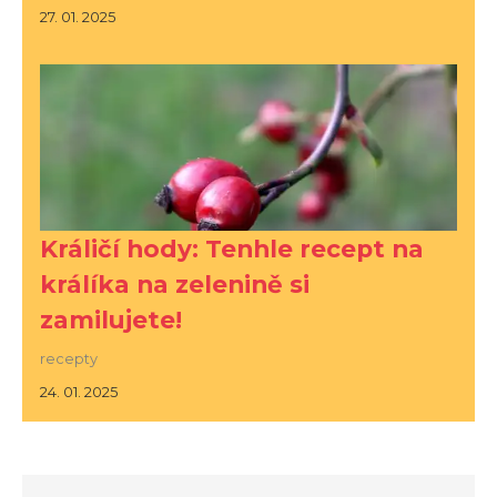
27. 01. 2025
Králičí hody: Tenhle recept na
králíka na zelenině si
zamilujete!
recepty
24. 01. 2025