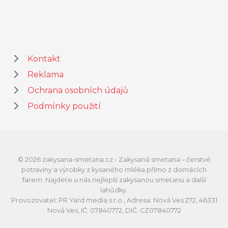
Kontakt
Reklama
Ochrana osobních údajů
Podmínky použití
© 2026 zakysana-smetana.cz - Zakysaná smetana – čerstvé
potraviny a výrobky z kysaného mléka přímo z domácích
farem. Najdete u nás nejlepší zakysanou smetanu a další
lahůdky.
Provozovatel: PR Yard media s.r.o., Adresa: Nová Ves 272, 46331
Nová Ves, IČ: 07840772, DIČ: CZ07840772