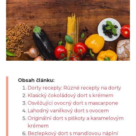
Obsah článku:
Dorty recepty: Různé recepty na dorty
Klasický čokoládový dort s krémem
Osvěžující ovocný dort s mascarpone
Lahodný vanilkový dort s ovocem
Originální dort s piškoty a karamelovým
krémem
Bezlepkový dort s mandlovou náplní