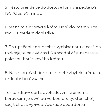
5. Těsto přendejte do dortové formy a pečte při
180 °C asi 30 minut.
6. Mezitím si připravte krém. Borůvky rozmixujte
spolu s medem dohladka.
7. Po upečení dort nechte vychladnout a poté ho
rozkrájejte na dvě části. Na spodní část nanesete
polovinu borůvkového krému.
8. Na vrchní část dortu nanesete zbytek krému a
ozdobte borůvkami.
Tento zdravý dort s avokádovým krémem a
borůvkami je skvělou volbou pro ty, kteří chtějí
spojit chuť s výživou. Avokádo dodá dortu