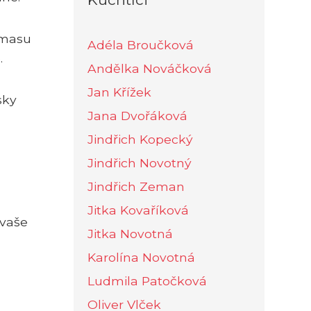
 masu
Adéla Broučková
.
Andělka Nováčková
Jan Křížek
sky
Jana Dvořáková
Jindřich Kopecký
Jindřich Novotný
Jindřich Zeman
Jitka Kovaříková
 vaše
Jitka Novotná
Karolína Novotná
Ludmila Patočková
Oliver Vlček