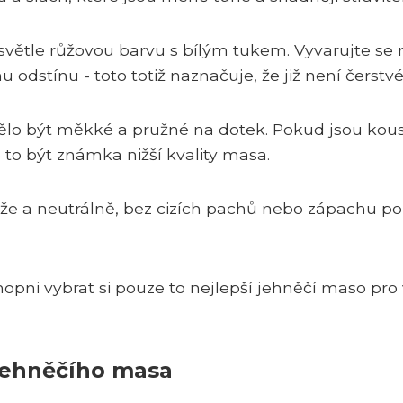
 světle růžovou barvu s bílým tukem. Vyvarujte se
tínu - toto totiž naznačuje, že již není čerstvé
mělo být měkké a pružné na dotek. Pokud jsou kou
 to být známka nižší kvality masa.
že a neutrálně, bez cizích pachů nebo zápachu po
chopni vybrat si pouze to nejlepší jehněčí maso pro
 jehněčího masa