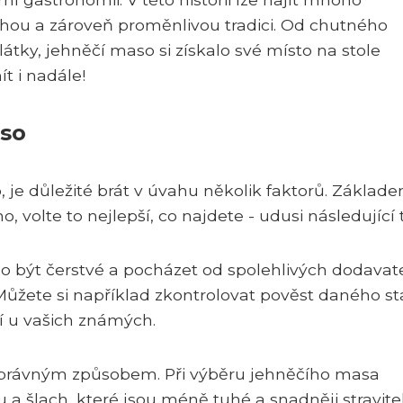
uhou a zároveň proměnlivou tradici. Od chutného
tky, jehněčí maso si získalo své místo na stole
t i nadále!
aso
, je důležité brát v úvahu několik faktorů. Základe
volte to nejlepší, co najdete - udusi následující t
lo být čerstvé a pocházet od spolehlivých dodavate
. Můžete si například zkontrolovat pověst daného s
í u vašich známých.
o správným způsobem. Při výběru jehněčího masa
 šlach, které jsou méně tuhé a snadněji stravite