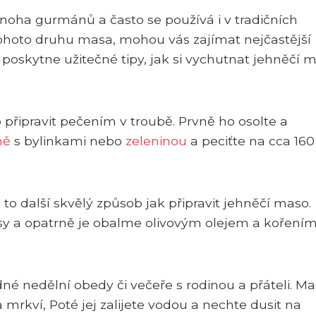
oha gurmánů a často se používá i v tradičních
tohoto druhu masa, mohou vás zajímat nejčastější
poskytne užitečné tipy, jak si vychutnat jehněčí 
připravit pečením v troubě. Prvně ho osolte a
ně
s bylinkami nebo
zeleninou
a peciťte na cca 160
je to další skvělý způsob jak připravit jehněčí maso.
usy a opatrně je obalme olivovým olejem a koření
dné nedělní obedy či večeře s rodinou a přáteli. M
 mrkví, Poté jej zalijete vodou a nechte dusit na