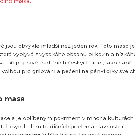
ěčího masa.
é jsou obvykle mladší než jeden rok. Toto maso je
 která vyplývá z vysokého obsahu bílkovin a nízkéh
 při přípravě tradičních českých jídel, jako např.
volbou pro grilování a pečení na pánvi díky své ch
o masa
mace a je oblíbeným pokrmem v mnoha kulturách
 stalo symbolem tradičních jídelen a slavnostních
ní gastronomii. V této historii lze najít mnoho