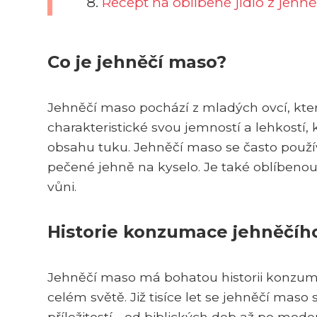
Recept na oblíbené jídlo z jehn
Co je jehněčí maso?
Jehněčí maso pochází z mladých ovcí, kter
charakteristické svou jemností a lehkostí,
obsahu tuku. Jehněčí maso se často používá
pečené jehně na kyselo. Je také oblíbenou 
vůni.
Historie konzumace jehněčíh
Jehněčí maso má bohatou historii konzu
celém světě. Již tisíce let se jehněčí maso
příležitostí - od biblických dob až po moder