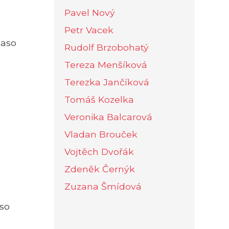
Pavel Nový
Petr Vacek
maso
Rudolf Brzobohatý
Tereza Menšíková
Terezka Jančíková
Tomáš Kozelka
Veronika Balcarová
Vladan Brouček
Vojtěch Dvořák
m
Zdeněk Černýk
Zuzana Šmídová
aso