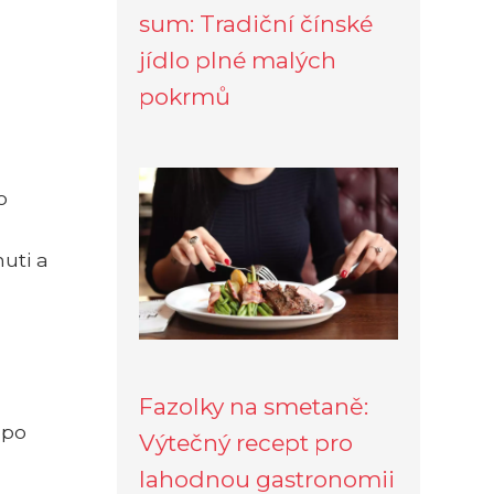
sum: Tradiční čínské
jídlo plné malých
pokrmů
o
uti a
Fazolky na smetaně:
 po
Výtečný recept pro
lahodnou gastronomii