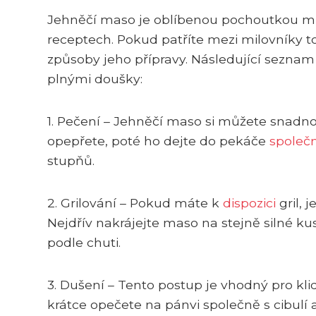
Jehněčí maso je oblíbenou pochoutkou mn
receptech. Pokud patříte mezi milovníky 
způsoby jeho přípravy. Následující seznam 
plnými doušky:
1. Pečení – Jehněčí maso si můžete snadno 
opepřete, poté ho dejte do pekáče
společ
stupňů.
2. Grilování – Pokud máte k
dispozici
gril, 
Nejdřív nakrájejte maso na stejně silné k
podle chuti.
3. Dušení – Tento postup je vhodný pro kli
krátce opečete na pánvi společně s cibulí a