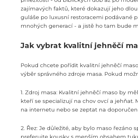
zajímavých faktů, které dokazují jeho dlo
guláše po luxusní restoracemi podávané plá
mnohých generací - a jistě ho tam bude mí
Jak vybrat kvalitní jehněčí m
Pokud chcete pořídit kvalitní jehněčí maso
výběr správného zdroje masa. Pokud možno, 
1. Zdroj masa: Kvalitní jehněčí maso by mě
kteří se specializují na chov ovcí a jehňat
na internetu nebo se zeptat na doporučen
2. Řez: Je důležité, aby bylo maso řezán
preferujte kousky s menším obsahem tuku a