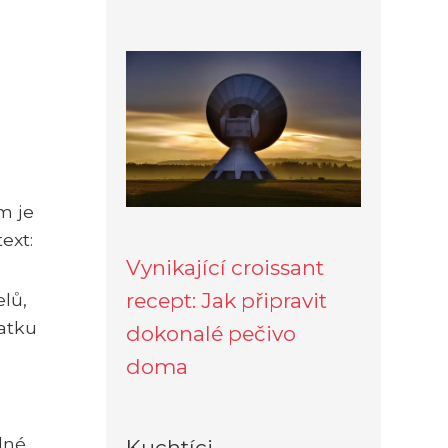
m je
ext:
Vynikající croissant
recept: Jak připravit
lů,
tatku
dokonalé pečivo
doma
lné.
Kuchtíci