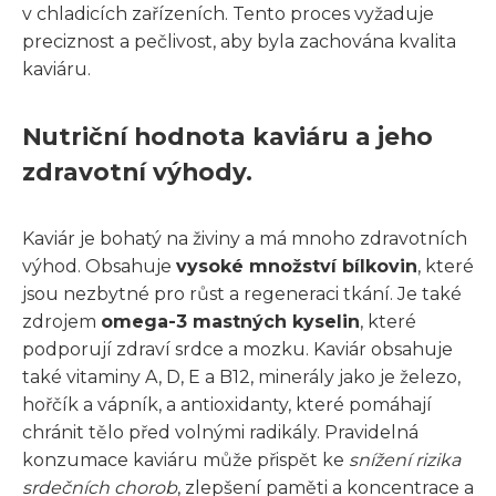
v chladicích zařízeních. Tento proces vyžaduje
preciznost a pečlivost, aby byla zachována kvalita
kaviáru.
Nutriční hodnota kaviáru a jeho
zdravotní výhody.
Kaviár je bohatý na živiny a má mnoho zdravotních
výhod. Obsahuje
vysoké množství bílkovin
, které
jsou nezbytné pro růst a regeneraci tkání. Je také
zdrojem
omega-3 mastných kyselin
, které
podporují zdraví srdce a mozku. Kaviár obsahuje
také vitaminy A, D, E a B12, minerály jako je železo,
hořčík a vápník, a antioxidanty, které pomáhají
chránit tělo před volnými radikály. Pravidelná
konzumace kaviáru může přispět ke
snížení rizika
srdečních chorob
, zlepšení paměti a koncentrace a