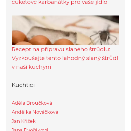
cuketové karbanátky pro vaše jídlo
Recept na přípravu slaného štrůdlu:
Vyzkoušejte tento lahodný slaný štrůdl
v naší kuchyni
Kuchtíci
Adéla Broučková
Andělka Nováčková
Jan Křížek
Jana Dvořáková