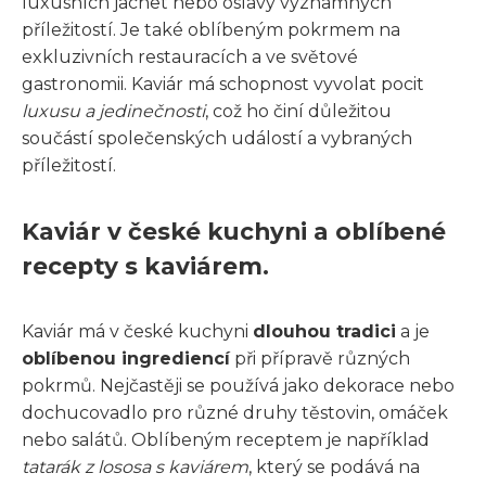
luxusních jachet nebo oslavy významných
příležitostí. Je také oblíbeným pokrmem na
exkluzivních restauracích a ve světové
gastronomii. Kaviár má schopnost vyvolat pocit
luxusu a jedinečnosti
, což ho činí důležitou
součástí společenských událostí a vybraných
příležitostí.
Kaviár v české kuchyni a oblíbené
recepty s kaviárem.
Kaviár má v české kuchyni
dlouhou tradici
a je
oblíbenou ingrediencí
při přípravě různých
pokrmů. Nejčastěji se používá jako dekorace nebo
dochucovadlo pro různé druhy těstovin, omáček
nebo salátů. Oblíbeným receptem je například
tatarák z lososa s kaviárem
, který se podává na