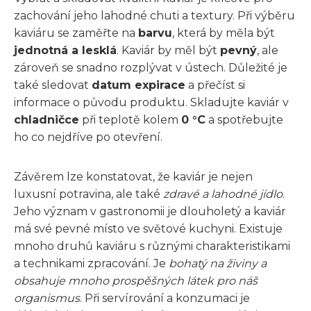
zachování jeho lahodné chuti a textury. Při výběru
kaviáru se zaměřte na
barvu
, která by měla být
jednotná a lesklá
. Kaviár by měl být
pevný
, ale
zároveň se snadno rozplývat v ústech. Důležité je
také sledovat
datum expirace
a přečíst si
informace o původu produktu. Skladujte kaviár v
chladničce
při teplotě kolem
0 °C
a spotřebujte
ho co nejdříve po otevření.
Závěrem lze konstatovat, že kaviár je nejen
luxusní potravina, ale také
zdravé a lahodné jídlo
.
Jeho význam v gastronomii je dlouholetý a kaviár
má své pevné místo ve světové kuchyni. Existuje
mnoho druhů kaviáru s různými charakteristikami
a technikami zpracování. Je
bohatý na živiny a
obsahuje mnoho prospěšných látek pro náš
organismus
. Při servírování a konzumaci je