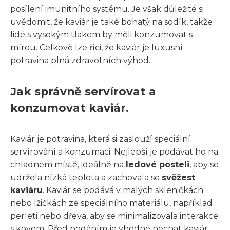
posílení imunitního systému. Je však důležité si
uvědomit, že kaviár je také bohatý na sodík, takže
lidé s vysokým tlakem by měli konzumovat s
mírou. Celkově lze říci, že kaviár je luxusní
potravina plná zdravotních výhod.
Jak správně servírovat a
konzumovat kaviár.
Kaviár je potravina, která si zaslouží speciální
servírování a konzumaci. Nejlepší je podávat ho na
chladném místě, ideálně na
ledové posteli
, aby se
udržela nízká teplota a zachovala se
svěžest
kaviáru
. Kaviár se podává v malých skleničkách
nebo lžičkách ze speciálního materiálu, například
perleti nebo dřeva, aby se minimalizovala interakce
s kovem. Před podáním je vhodné nechat kaviár