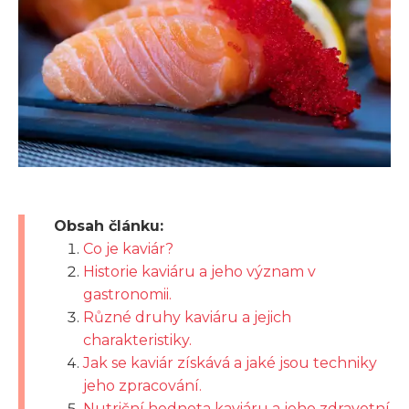
Obsah článku:
Co je kaviár?
Historie kaviáru a jeho význam v
gastronomii.
Různé druhy kaviáru a jejich
charakteristiky.
Jak se kaviár získává a jaké jsou techniky
jeho zpracování.
Nutriční hodnota kaviáru a jeho zdravotní