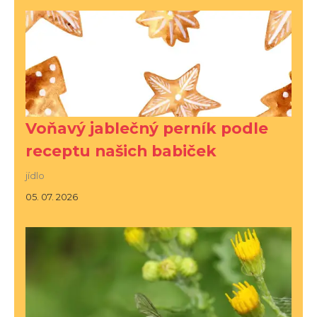
Voňavý jablečný perník podle
receptu našich babiček
jídlo
05. 07. 2026