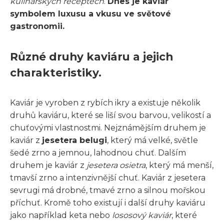
kulinářských receptech
.
Dnes je kaviár
symbolem luxusu a vkusu ve světové
gastronomii.
Různé druhy kaviáru a jejich
charakteristiky.
Kaviár je vyroben z rybích ikry a existuje několik
druhů kaviáru, které se liší svou barvou, velikostí a
chuťovými vlastnostmi. Nejznámějším druhem je
kaviár z
jesetera belugi
, který má velké, světle
šedé zrno a jemnou, lahodnou chuť. Dalším
druhem je kaviár z
jesetera osietra
, který má menší,
tmavší zrno a intenzivnější chuť. Kaviár z jesetera
sevrugi má drobné, tmavé zrno a silnou mořskou
příchuť. Kromě toho existují i další druhy kaviáru
jako například keta nebo
lososový kaviár
, které