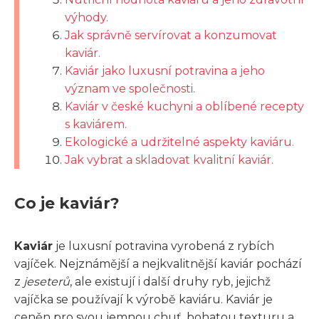
výhody.
Jak správně servírovat a konzumovat
kaviár.
Kaviár jako luxusní potravina a jeho
význam ve společnosti.
Kaviár v české kuchyni a oblíbené recepty
s kaviárem.
Ekologické a udržitelné aspekty kaviáru.
Jak vybrat a skladovat kvalitní kaviár.
Co je kaviár?
Kaviár
je luxusní potravina vyrobená z rybích
vajíček. Nejznámější a nejkvalitnější kaviár pochází
z
jeseterů
, ale existují i další druhy ryb, jejichž
vajíčka se používají k výrobě kaviáru. Kaviár je
ceněn pro svou jemnou chuť, bohatou texturu a