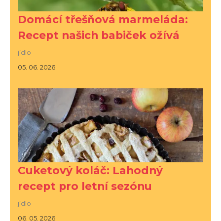
Domácí třešňová marmeláda:
Recept našich babiček ožívá
jídlo
05. 06. 2026
Cuketový koláč: Lahodný
recept pro letní sezónu
jídlo
06. 05. 2026