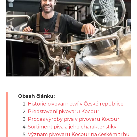
Obsah článku:
Historie pivovarnictví v České republice
Představení pivovaru Kocour
Proces výroby piva v pivovaru Kocour
Sortiment piva a jeho charakteristiky
Význam pivovaru Kocour na českém trhu