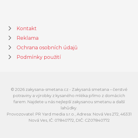
Kontakt
Reklama
Ochrana osobních údajů
Podmínky použití
© 2026 zakysana-smetana.cz - Zakysaná smetana – čerstvé
potraviny a výrobky z kysaného mléka přímo z domácích
farem. Najdete u nás nejlepší zakysanou smetanu a další
lahůdky.
Provozovatel: PR Yard media s.r.o., Adresa: Nová Ves 272, 46331
Nová Ves, IČ: 07840772, DIČ: CZ07840772