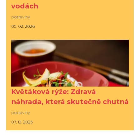
vodách
potraviny
05. 02. 2026
Květáková rýže: Zdravá
náhrada, která skutečně chutná
potraviny
07. 12. 2025