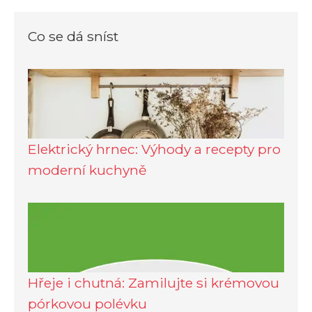
Co se dá sníst
Elektrický hrnec: Výhody a recepty pro
moderní kuchyně
Hřeje i chutná: Zamilujte si krémovou
pórkovou polévku