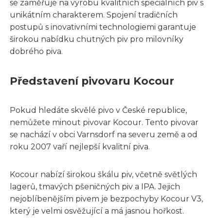
se zaměřuje na výrobu kvalitních speciálních piv s
unikátním charakterem. Spojení tradičních
postupů s inovativními technologiemi garantuje
širokou nabídku chutných piv pro milovníky
dobrého piva.
Představení pivovaru Kocour
Pokud hledáte skvělé pivo v České republice,
nemůžete minout pivovar Kocour. Tento pivovar
se nachází v obci Varnsdorf na severu země a od
roku 2007 vaří nejlepší kvalitní piva.
Kocour nabízí širokou škálu piv, včetně světlých
lagerů, tmavých pšeničných piv a IPA. Jejich
nejoblíbenějším pivem je bezpochyby Kocour V3,
který je velmi osvěžující a má jasnou hořkost.