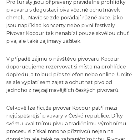
Pro turisty jsou připraveny pravidelné prohlídky
pivovaru s degustací piva včetně ochutnávek
chmelu. Navíc se zde pořádají různé akce, jako
jsou například koncerty nebo pivní festivaly.
Pivovar Kocour tak nenabízí pouze skvělou chuť
piva, ale také zajímavý zážitek.
V případě zájmu o návštěvu pivovaru Kocour
doporučujeme rezervovat si místo na prohlídce
dopředu, a to buď přes telefon nebo online. Určitě
se ale vyplatí sem zajet a ochutnat pivo od
jednoho z nejzajímavějších českých pivovarů.
Celkově lze říci, že pivovar Kocour patří mezi
nejúspěšnější pivovary v České republice. Díky
svému kvalitnímu pivu a tradičnímu výrobnímu
procesu si získal mnoho příznivců nejen na
domácím, ale také na zahraničním trhu. Pivovar