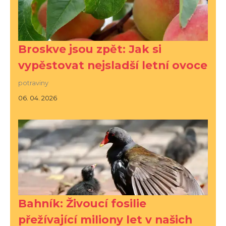
Broskve jsou zpět: Jak si
vypěstovat nejsladší letní ovoce
potraviny
06. 04. 2026
Bahník: Živoucí fosilie
přežívající miliony let v našich