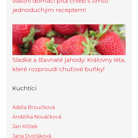
vlastní domácí pita chléb s tímto
jednoduchým receptem!
Sladké a šťavnaté jahody: Královny léta,
které rozproudí chuťové buňky!
Kuchtíci
Adéla Broučková
Andělka Nováčková
Jan Křížek
Jana Dvořáková