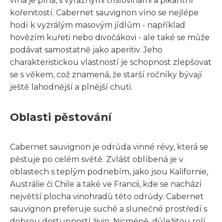
vína je plná, s výraznými tříslovinami a pikantní
kořenitostí. Cabernet sauvignon víno se nejlépe
hodí k vyzrálým masovým jídlům - například
hovězím kuřeti nebo divočákovi - ale také se může
podávat samostatně jako aperitiv. Jeho
charakteristickou vlastností je schopnost zlepšovat
se s věkem, což znamená, že starší ročníky bývají
ještě lahodnější a plnější chuti.
Oblasti pěstování
Cabernet sauvignon je odrůda vinné révy, která se
pěstuje po celém světě. Zvlášť oblíbená je v
oblastech s teplým podnebím, jako jsou Kalifornie,
Austrálie či Chile a také ve Francii, kde se nachází
největší plocha vinohradů této odrůdy. Cabernet
sauvignon preferuje suché a slunečné prostředí s
dobrou dostupností živin. Nicméně, důležitou rolí