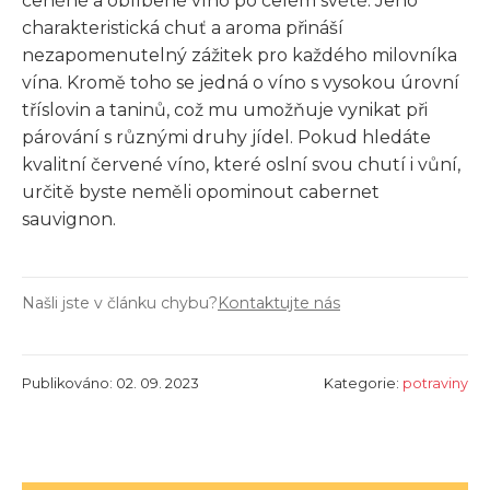
ceněné a oblíbené víno po celém světě. Jeho
charakteristická chuť a aroma přináší
nezapomenutelný zážitek pro každého milovníka
vína. Kromě toho se jedná o víno s vysokou úrovní
tříslovin a taninů, což mu umožňuje vynikat při
párování s různými druhy jídel. Pokud hledáte
kvalitní červené víno, které oslní svou chutí i vůní,
určitě byste neměli opominout cabernet
sauvignon.
Našli jste v článku chybu?
Kontaktujte nás
Publikováno: 02. 09. 2023
Kategorie:
potraviny