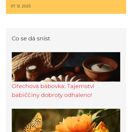
07. 12. 2025
Co se dá sníst
Ořechová bábovka: Tajemství
babiččiny dobroty odhaleno!