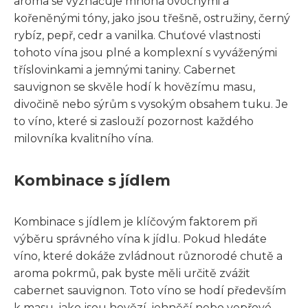
aroma se vyznačuje mnoha ovocnými a
kořeněnými tóny, jako jsou třešně, ostružiny, černý
rybíz, pepř, cedr a vanilka. Chuťové vlastnosti
tohoto vína jsou plné a komplexní s vyváženými
tříslovinkami a jemnými taniny. Cabernet
sauvignon se skvěle hodí k hovězímu masu,
divočině nebo sýrům s vysokým obsahem tuku. Je
to víno, které si zaslouží pozornost každého
milovníka kvalitního vína.
Kombinace s jídlem
Kombinace s jídlem je klíčovým faktorem při
výběru správného vína k jídlu. Pokud hledáte
víno, které dokáže zvládnout různorodé chutě a
aroma pokrmů, pak byste měli určitě zvážit
cabernet sauvignon. Toto víno se hodí především
k masu, jako jsou hovězí, jehněčí nebo vepřové.