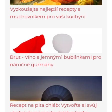
Vyzkoušejte nejlepší recepty s
muchovníkem pro vaši kuchyni
Brut - Víno s jemnými bublinkami pro
náročné gurmány
Recept na pita chléb: Vytvořte si svůj