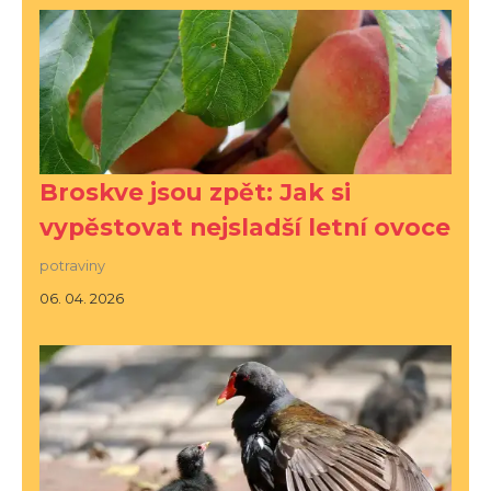
Broskve jsou zpět: Jak si
vypěstovat nejsladší letní ovoce
potraviny
06. 04. 2026