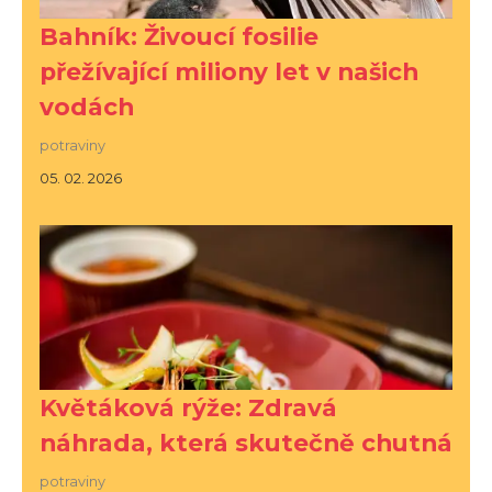
Bahník: Živoucí fosilie
přežívající miliony let v našich
vodách
potraviny
05. 02. 2026
Květáková rýže: Zdravá
náhrada, která skutečně chutná
potraviny