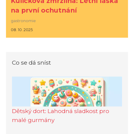
Kuličková zmrzlina: Letní láska
na první ochutnání
gastronomie
08. 10. 2025
Co se dá sníst
Dětský dort: Lahodná sladkost pro
malé gurmány