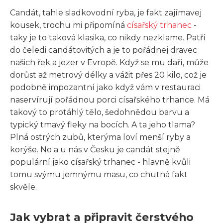
Candát, tahle sladkovodní ryba, je fakt zajímavej
kousek, trochu mi připomíná
císařský trhanec
-
taky je to taková klasika, co nikdy nezklame. Patří
do čeledi candátovitých a je to pořádnej dravec
našich řek a jezer v Evropě. Když se mu daří, může
dorůst až metrový délky a vážit přes 20 kilo, což je
podobně impozantní jako když vám v restauraci
naservírují pořádnou porci císařského trhance. Má
takový to protáhlý tělo, šedohnědou barvu a
typický tmavý fleky na bocích. A ta jeho tlama?
Plná ostrých zubů, kterýma loví menší ryby a
korýše. No a u nás v Česku je candát stejně
populární jako císařský trhanec - hlavně kvůli
tomu svýmu jemnýmu masu, co chutná fakt
skvěle.
Jak vybrat a připravit čerstvého