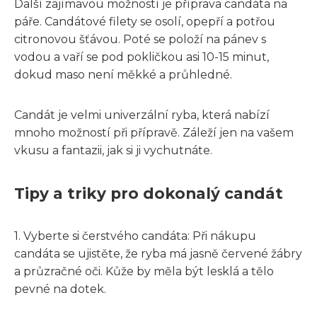
Další zajímavou možností je příprava candáta na
páře. Candátové filety se osolí, opepří a potřou
citronovou šťávou. Poté se položí na pánev s
vodou a vaří se pod pokličkou asi 10-15 minut,
dokud maso není měkké a průhledné.
Candát je velmi univerzální ryba, která nabízí
mnoho možností při přípravě. Záleží jen na vašem
vkusu a fantazii, jak si ji vychutnáte.
Tipy a triky pro dokonalý candát
1. Vyberte si čerstvého candáta: Při nákupu
candáta se ujistěte, že ryba má jasně červené žábry
a průzračné oči. Kůže by měla být lesklá a tělo
pevné na dotek.