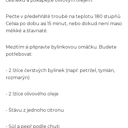
česneku a pokapejte olivovým olejem.
Pečte v předehřáté troubě na teplotu 180 stupňů
Celsia po dobu asi 15 minut, nebo dokud není maso
měkké a šťavnaté.
Mezitím si připravte bylinkovou omáčku. Budete
potřebovat:
- 2 lžíce čerstvých bylinek (např. petržel, tymián,
rozmarýn)
- 2 lžíce olivového oleje
- Šťávu z jednoho citronu
- Sůl a pepř podle chuti