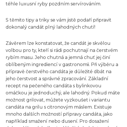
téhle luxusní ryby pozdním servírováním.
S těmito tipy a triky se vám jistě podaří připravit
dokonalý candát plný lahodných chutí!
Závěrem lze konstatovat, že candát je skvělou
volbou pro ty, kteří si rádi pochutnají na čerstvém
rybím masu. Jeho chutná a jemná chuť jej činí
oblíbeným ingrediencí v gastronomii. Při výběru a
přípravě čerstvého candáta je důležité dbát na
jeho čerstvost a správné zpracování. Základní
recept na pečeného candáta s bylinkovou
omáčkou je jednoduchý, ale lahodný. Pokud máte
možnost grilovat, můžete vyzkoušet i variantu
candáta na grilu s citronovým máslem. Existuje
mnoho dalších možností přípravy candáta, jako
například smažení nebo dusení. Pro dosažení