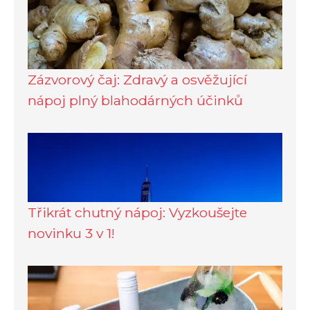
Zázvorový čaj: Zdravý a osvěžující
nápoj plný blahodárných účinků
Třikrát chutný nápoj: Vyzkoušejte
novinku 3 v 1!