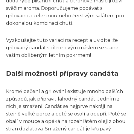
dodá rybě pikantní chuť a citronové máslo ji oživí
svěžím aroma. Doporučujeme podávat s
grilovanou zeleninou nebo čerstvým salátem pro
dokonalou kombinaci chutí.
Vyzkoušejte tuto variaci na recept a uvidíte, že
grilovaný candát s citronovým máslem se stane
vaším oblíbeným letním pokrmem!
Další možnosti přípravy candáta
Kromě pečení a grilování existuje mnoho dalších
způsobů, jak připravit lahodný candát. Jedním z
nich je smažení. Candát se nejprve nakrájí na
stejně velké porce a poté se osolí a opepří. Poté se
obalí v mouce a opéká na rozehřátém oleji z obou
stran dozlatova. Smažený candát je křupavý