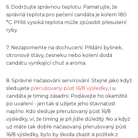
6. Dodržujte správnou teplotu: Pamatujte, že
správná teplota pro pečení candáta je kolem 180
°C. Příliš vysoká teplota může způsobit přesušení
ryby.
7. Nezapomeňte na dochucení: Přidání bylinek,
citronové šťávy, česneku nebo koření dodá
candátu vynikající chuť a aroma.
8. Správné načasování servírování: Stejně jako když
sledujete
přerušovaný půst 16/8 výsledky
, i u
candáta je timing zásadní. Podávejte ho okamžitě
po uvaření - jen tak si užijete jeho šťavnatost
naplno. Kdo sleduje přerušovaný půst 16/8
výsledky, ví, že timing je při jídle důležitý. No a když
už máte tak dobře načasovaný přerušovaný půst
16/8 výsledky, bylo by škoda zkazit si požitek z