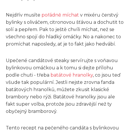
Nejdřív musíte
pořádně míchat
v mixéru čerstvý
bylinky s oliváčem, citronovou šťávou a dochutit to
solí a pepřem. Pak to ještě chvíli míchat, než se
všechno spojí do hladký omáčky. No a nakonec to
promíchat naposledy, ať je to fakt jako hedvábí.
Upečené candátové steaky servírujte s voňavou
bylinkovou omáčkou a k tomu si dejte přílohu
podle chuti - třeba
batátové hranolky
, co jsou teď
všude tak populární. Jestli nejste zrovna fanda
batátových hranolků, můžete zkusit klasické
brambory nebo rýži. Batátové hranolky jsou ale
fakt super volba, protože jsou zdravější než ty
obyčejný bramborový.
Tento recept na pečeného candáta s bylinkovou