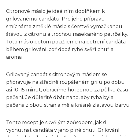
Citronové máslo je ideálním doplňkem k
grilovanému candátu. Pro jeho přípravu
smícháme změklé máslo s čerstvě vymačkanou
šťávou z citronu a trochou nasekaného petrželky.
Toto máslo potom použijeme na potření candáta
během grilování, což dodá rybě svěží chuť a
aroma.
Grilovaný candát s citronovým máslem se
připravuje na středně rozpáleném grilu po dobu
asi 10-15 minut, obracíme ho jednou za půlku času
pečení. Je důležité dbát na to, aby ryba byla
pečená z obou stran a měla krásně zlatavou barvu.
Tento recept je skvělým způsobem, jak si
vychutnat candáta v jeho plné chuti. Grilování