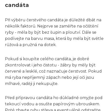
candáta
Při výběru čerstvého candáta je důležité dbát na
několik faktorů. Nejprve se zaměřte na očištění
ryby - měla by být bez šupin a ploutví. Dále se
podívejte na barvu masa, která by měla být světle
růžová a pružná na dotek.
Pokud si koupíte celého candáta, je dobré
zkontrolovat i jeho čistotu - žábry by měly být
červené a lesklé, což naznačuje čerstvost. Pokud
má ryba nepříjemný zápach nebo její oči jsou
mlhavé, raději ji nekupujte.
Před přípravou candáta ho důkladně omyjte pod
tekoucí vodou a osušte papírovým ubrouskem.
Poté zbavte rybu střeva a eventuálně odstraňte