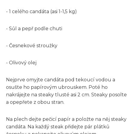
- 1 celého candáta (asi 1-1,5 kg)
- Sůl a pepř podle chuti
- Česnekové stroužky
- Olivový olej
Nejprve omyjte candáta pod tekoucí vodou a
osušte ho papírovým ubrouskem. Poté ho
nakrájejte na steaky tlusté asi 2 cm. Steaky posolte
a opepřete z obou stran.
Na plech dejte pečicí papír a položte na něj steaky
candáta. Na každý steak přidejte pár plátků