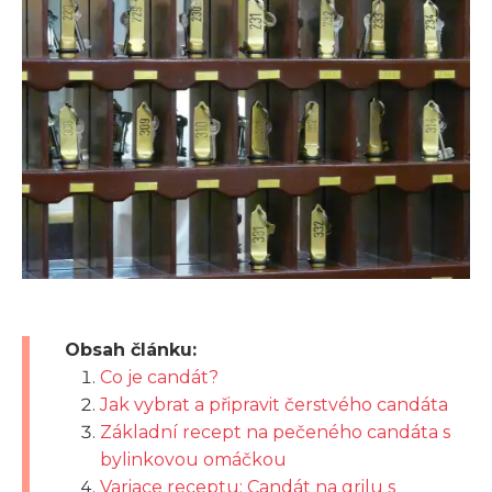
Obsah článku:
Co je candát?
Jak vybrat a připravit čerstvého candáta
Základní recept na pečeného candáta s
bylinkovou omáčkou
Variace receptu: Candát na grilu s