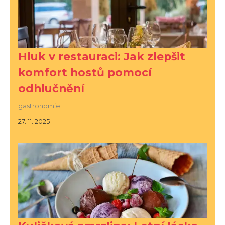
Hluk v restauraci: Jak zlepšit
komfort hostů pomocí
odhlučnění
gastronomie
27. 11. 2025