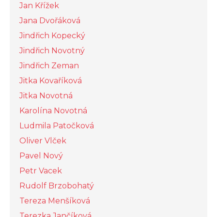
Jan Křížek
Jana Dvořáková
Jindřich Kopecký
Jindřich Novotný
Jindřich Zeman
Jitka Kovaříková
Jitka Novotná
Karolína Novotná
Ludmila Patočková
Oliver Vlček
Pavel Nový
Petr Vacek
Rudolf Brzobohatý
Tereza Menšíková
Terezka Jančíková