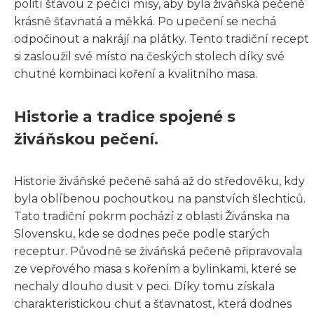
polití šťávou z pečící mísy, aby byla živáňská pečeně
krásně šťavnatá a měkká. Po upečení se nechá
odpočinout a nakrájí na plátky. Tento tradiční recept
si zasloužil své místo na českých stolech díky své
chutné kombinaci koření a kvalitního masa.
Historie a tradice spojené s
živáňskou pečení.
Historie živáňské pečeně sahá až do středověku, kdy
byla oblíbenou pochoutkou na panstvích šlechticů.
Tato tradiční pokrm pochází z oblasti Živánska na
Slovensku, kde se dodnes peče podle starých
receptur. Původně se živáňská pečeně připravovala
ze vepřového masa s kořením a bylinkami, které se
nechaly dlouho dusit v peci. Díky tomu získala
charakteristickou chuť a šťavnatost, která dodnes