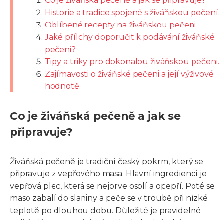
Co je živáňská pečeně a jak se připravuje?
Historie a tradice spojené s živáňskou pečení.
Oblíbené recepty na živáňskou pečeni.
Jaké přílohy doporučit k podávání živáňské
pečeni?
Tipy a triky pro dokonalou živáňskou pečeni.
Zajímavosti o živáňské pečeni a její výživové
hodnotě.
Co je živáňská pečeně a jak se
připravuje?
Živáňská pečeně je tradiční český pokrm, který se
připravuje z vepřového masa. Hlavní ingrediencí je
vepřová plec, která se nejprve osolí a opepří. Poté se
maso zabalí do slaniny a peče se v troubě při nízké
teplotě po dlouhou dobu. Důležité je pravidelné