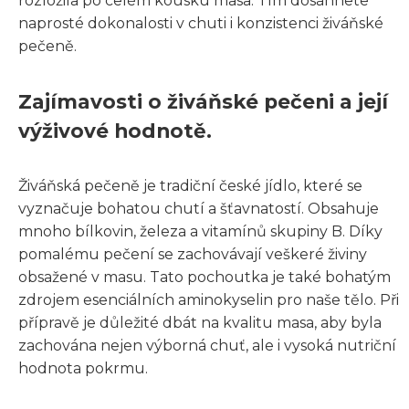
rozložila po celém kousku masa. Tím dosáhnete
naprosté dokonalosti v chuti i konzistenci živáňské
pečeně.
Zajímavosti o živáňské pečeni a její
výživové hodnotě.
Živáňská pečeně je tradiční české jídlo, které se
vyznačuje bohatou chutí a šťavnatostí. Obsahuje
mnoho bílkovin, železa a vitamínů skupiny B. Díky
pomalému pečení se zachovávají veškeré živiny
obsažené v masu. Tato pochoutka je také bohatým
zdrojem esenciálních aminokyselin pro naše tělo. Při
přípravě je důležité dbát na kvalitu masa, aby byla
zachována nejen výborná chuť, ale i vysoká nutriční
hodnota pokrmu.