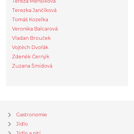
Tereza Menšíková
Terezka Jančíková
Tomáš Kozelka
Veronika Balcarová
Vladan Brouček
Vojtěch Dvořák
Zdeněk Černýk
Zuzana Šmídová
Gastronomie
Jídlo
Jídlo a pití