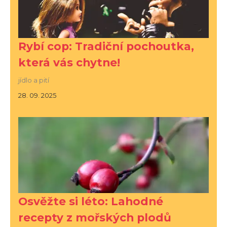
Rybí cop: Tradiční pochoutka,
která vás chytne!
jídlo a pití
28. 09. 2025
Osvěžte si léto: Lahodné
recepty z mořských plodů