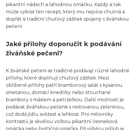
pikantní nádech a lahodnou omáčku. Každý si tak
může vybrat ten recept, který mu nejvíce chutná a
dopřát si tradiční chuťový zážitek spojený s živáňskou
pečení.
Jaké přílohy doporučit k podávání
živáňské pečeni?
K živáňské pečeni se tradičně podávají různé lahodné
přílohy, které doplňují chuťový zážitek. Mezi
oblíbené přílohy patří bramborový salát s kysanou
smetanou, domácí knedlíky nebo šťouchané
brambory s máslem a petrželkou. Další možností je
podávat živáňskou pečeně s restovanou zeleninou,
což dodá jídlu svěžest a lehkost. Pro milovníky
kontrastů je skvělou volbou pikantní česneková
omáčka nebo hořčičná omáčka. Při výběru příloh je