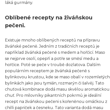
láká gurmány.
Oblíbené recepty na živáňskou
pečeni.
Existuje mnoho oblíbených receptů na přípravu
živáňské pečeně. Jedním z tradičních receptů je
například živáňská pečeně s medem a hořčicí. Maso
se nejprve osolí, opepří a potře se směsí medu a
hořčice. Poté se peče v troubě dozlatova. Dalším
populárním receptem je živáňská pečeně s
bylinkovou krustou, kde se maso obalí v rozemletých
bylinkách jako jsou tymián, rozmarýn či šalvěj. Tato
chuťová kombinace dodá masu skvělou aromatickou
chuť. Pro milovníky pikantních pokrmů je ideální
recept na živáňskou pečeni s kořeněnou omáčkou z
chilli papriček a česneku. Tato varianta dodá masu