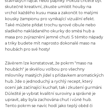
šťavnatých rajčat nebo papriky. Pokud chcete být
skutečně kreativní, zkuste umístit houby na
vrchol každého kusu masa a zakončit to malými
kousky žampionu pro vynikající vizuální efekt.
Také můžete přidat trochu syrové cibule nebo
sladkého nakládaného okurky do směsi hub a
masa pro zvýraznění jemné chuti. S těmito nápady
a triky budete mít naprosto dokonalé maso na
houbách pro své hosty!
Závěrem lze konstatovat, že pokrm "maso na
houbách" je skvělou volbou pro všechny
milovníky masitých jídel s přídavkem aromatických
hub. Jde o jednoduchý a rychlý recept, který
ocení jak začínající kuchaři, tak i zkušení gurmáni.
Důležité je vybrat kvalitní suroviny a správně je
upravit, aby byla zachována chuť i vůně hub.
Tento pokrm se navíc hodí jako teplý oběd či