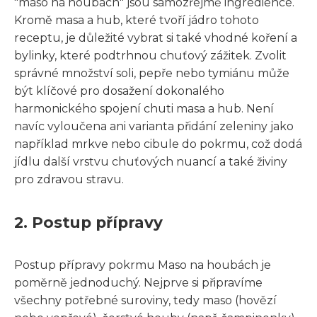
"maso na houbách" jsou samozřejmě ingredience.
Kromě masa a hub, které tvoří jádro tohoto
receptu, je důležité vybrat si také vhodné koření a
bylinky, které podtrhnou chuťový zážitek. Zvolit
správné množství soli, pepře nebo tymiánu může
být klíčové pro dosažení dokonalého
harmonického spojení chuti masa a hub. Není
navíc vyloučena ani varianta přidání zeleniny jako
například mrkve nebo cibule do pokrmu, což dodá
jídlu další vrstvu chuťových nuancí a také živiny
pro zdravou stravu.
2. Postup přípravy
Postup přípravy pokrmu Maso na houbách je
poměrně jednoduchý. Nejprve si připravíme
všechny potřebné suroviny, tedy maso (hovězí