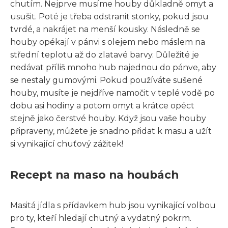
chutím. Nejprve musíme houby důkladně omyt a
usušit. Poté je třeba odstranit stonky, pokud jsou
tvrdé, a nakrájet na menší kousky. Následně se
houby opékají v pánvi s olejem nebo máslem na
střední teplotu až do zlatavé barvy. Důležité je
nedávat příliš mnoho hub najednou do pánve, aby
se nestaly gumovými. Pokud používáte sušené
houby, musíte je nejdříve namočit v teplé vodě po
dobu asi hodiny a potom omyt a krátce opéct
stejně jako čerstvé houby. Když jsou vaše houby
připraveny, můžete je snadno přidat k masu a užít
si vynikající chuťový zážitek!
Recept na maso na houbách
Masitá jídla s přídavkem hub jsou vynikající volbou
pro ty, kteří hledají chutný a vydatný pokrm.