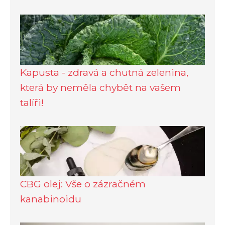
Kapusta - zdravá a chutná zelenina,
která by neměla chybět na vašem
talíři!
CBG olej: Vše o zázračném
kanabinoidu