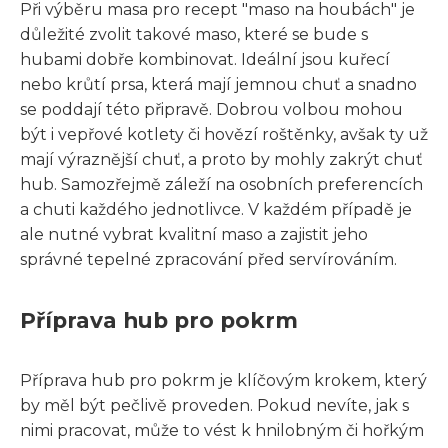
Při výběru masa pro recept "maso na houbách" je
důležité zvolit takové maso, které se bude s
hubami dobře kombinovat. Ideální jsou kuřecí
nebo krůtí prsa, která mají jemnou chuť a snadno
se poddají této připravě. Dobrou volbou mohou
být i vepřové kotlety či hovězí roštěnky, avšak ty už
mají výraznější chuť, a proto by mohly zakrýt chuť
hub. Samozřejmě záleží na osobních preferencích
a chuti každého jednotlivce. V každém případě je
ale nutné vybrat kvalitní maso a zajistit jeho
správné tepelné zpracování před servírováním.
Příprava hub pro pokrm
Příprava hub pro pokrm je klíčovým krokem, který
by měl být pečlivě proveden. Pokud nevíte, jak s
nimi pracovat, může to vést k hnilobným či hořkým