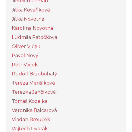
Jindřich Zeman
Jitka Kovaříková
Jitka Novotná
Karolína Novotná
Ludmila Patočková
Oliver Vlček
Pavel Nový
Petr Vacek
Rudolf Brzobohatý
Tereza Menšíková
Terezka Jančíková
Tomáš Kozelka
Veronika Balcarová
Vladan Brouček
Vojtěch Dvořák