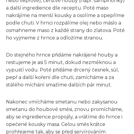
nebo vepřové), čerstvé houby (např. šampinonky)
a další ingredience dle receptu. Poté maso
nakrájíme na menší kousky a osolíme a opepříme
podle chuti. V hrnci rozpálíme olej nebo máslo a
osmahneme maso z každé strany do zlatova. Poté
ho vyjmeme z hrnce a odložíme stranou.
Do stejného hrnce přidáme nakrájené houby a
restujeme je asi 5 minut, dokud nezměknou a
vypustí vodu. Poté přidáme drcený česnek, sůl,
pepř a další koření dle chuti, zamícháme a za
stálého míchání smažíme dalších pár minut.
Nakonec vmícháme smetanu nebo zakysanou
smetanu do houbové směsi, znovu promícháme,
aby se ingredience propojily, a vrátíme do hrnce i
opečené kousky masa. Celou směs krátce
prohřejeme tak, aby se před servírováním