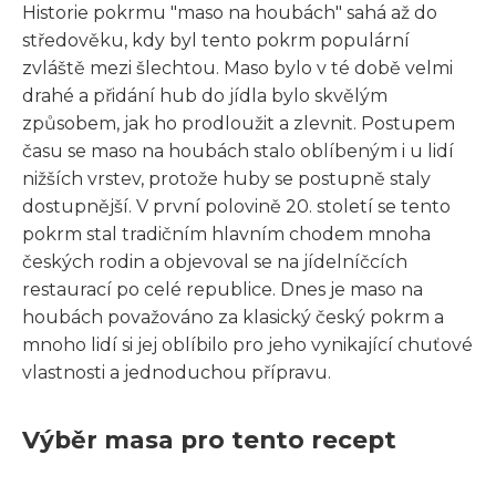
Historie pokrmu "maso na houbách" sahá až do
středověku, kdy byl tento pokrm populární
zvláště mezi šlechtou. Maso bylo v té době velmi
drahé a přidání hub do jídla bylo skvělým
způsobem, jak ho prodloužit a zlevnit. Postupem
času se maso na houbách stalo oblíbeným i u lidí
nižších vrstev, protože huby se postupně staly
dostupnější. V první polovině 20. století se tento
pokrm stal tradičním hlavním chodem mnoha
českých rodin a objevoval se na jídelníčcích
restaurací po celé republice. Dnes je maso na
houbách považováno za klasický český pokrm a
mnoho lidí si jej oblíbilo pro jeho vynikající chuťové
vlastnosti a jednoduchou přípravu.
Výběr masa pro tento recept