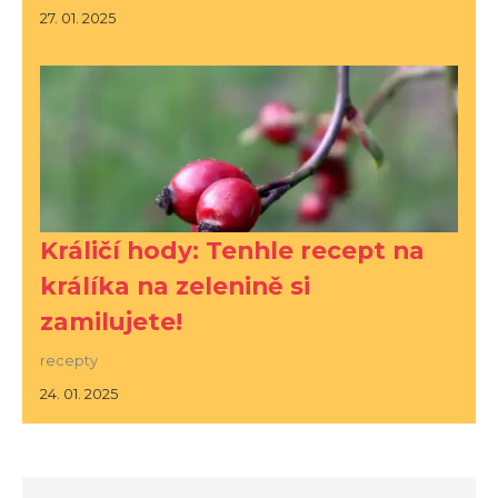
27. 01. 2025
Králičí hody: Tenhle recept na
králíka na zelenině si
zamilujete!
recepty
24. 01. 2025