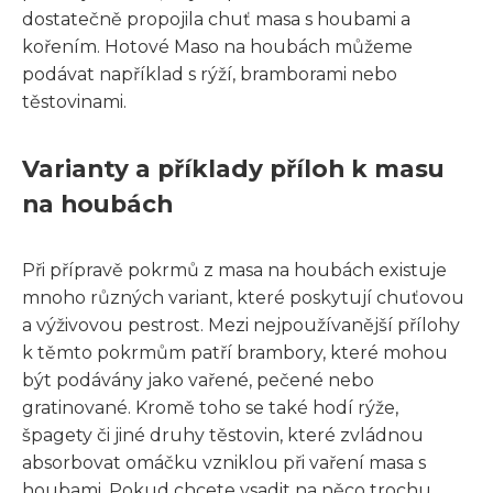
dostatečně propojila chuť masa s houbami a
kořením. Hotové Maso na houbách můžeme
podávat například s rýží, bramborami nebo
těstovinami.
Varianty a příklady příloh k masu
na houbách
Při přípravě pokrmů z masa na houbách existuje
mnoho různých variant, které poskytují chuťovou
a výživovou pestrost. Mezi nejpoužívanější přílohy
k těmto pokrmům patří brambory, které mohou
být podávány jako vařené, pečené nebo
gratinované. Kromě toho se také hodí rýže,
špagety či jiné druhy těstovin, které zvládnou
absorbovat omáčku vzniklou při vaření masa s
houbami. Pokud chcete vsadit na něco trochu