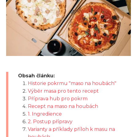
Obsah článku:
Historie pokrmu "maso na houbách"
Výběr masa pro tento recept
Příprava hub pro pokrm
Recept na maso na houbách
1. Ingredience
2. Postup přípravy
Varianty a příklady příloh k masu na
houbách