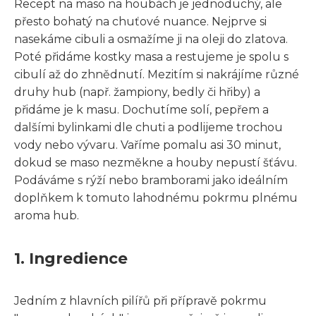
Recept na maso na houbách je jednoduchý, ale
přesto bohatý na chuťové nuance. Nejprve si
nasekáme cibuli a osmažíme ji na oleji do zlatova.
Poté přidáme kostky masa a restujeme je spolu s
cibulí až do zhnědnutí. Mezitím si nakrájíme různé
druhy hub (např. žampiony, bedly či hřiby) a
přidáme je k masu. Dochutíme solí, pepřem a
dalšími bylinkami dle chuti a podlijeme trochou
vody nebo vývaru. Vaříme pomalu asi 30 minut,
dokud se maso nezměkne a houby nepustí šťávu.
Podáváme s rýží nebo bramborami jako ideálním
doplňkem k tomuto lahodnému pokrmu plnému
aroma hub.
1. Ingredience
Jedním z hlavních pilířů při přípravě pokrmu