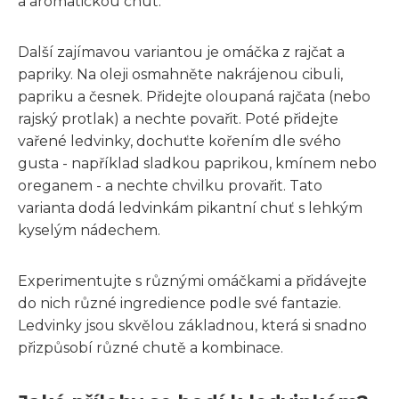
a aromatickou chuť.
Další zajímavou variantou je omáčka z rajčat a
papriky. Na oleji osmahněte nakrájenou cibuli,
papriku a česnek. Přidejte oloupaná rajčata (nebo
rajský protlak) a nechte povařit. Poté přidejte
vařené ledvinky, dochuťte kořením dle svého
gusta - například sladkou paprikou, kmínem nebo
oreganem - a nechte chvilku provařit. Tato
varianta dodá ledvinkám pikantní chuť s lehkým
kyselým nádechem.
Experimentujte s různými omáčkami a přidávejte
do nich různé ingredience podle své fantazie.
Ledvinky jsou skvělou základnou, která si snadno
přizpůsobí různé chutě a kombinace.