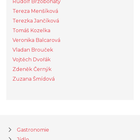
Rudolf Brzobohatý
Tereza Menšíková
Terezka Jančíková
Tomáš Kozelka
Veronika Balcarová
Vladan Brouček
Vojtěch Dvořák
Zdeněk Černýk
Zuzana Šmídová
Gastronomie
Jídlo