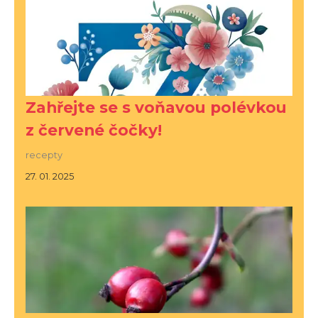
Zahřejte se s voňavou polévkou
z červené čočky!
recepty
27. 01. 2025