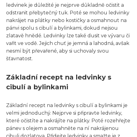
ledvinek je důležité je nejprve důkladně očistit a
odstranit přebytečný tuk. Poté se mohou ledvinky
nakrájet na plátky nebo kostičky a osmahnout na
pánvi spolu s cibulí a bylinkami, dokud nejsou
zlatavě hnědé. Ledvinky lze také dusit ve vývaru či
vařit ve vodě. Jejich chuť je jemná a lahodná, avšak
nesmí být převařené, aby si uchovaly svou
šťavnatost.
Základní recept na ledvinky s
cibulí a bylinkami
Základní recept na ledvinky s cibulí a bylinkami je
velmi jednoduchý. Nejprve si připravte ledvinky,
které očistíte a nakrájíte na plátky. Poté rozehřejte
pánev s olejem a osmahněte na ní nakrájenou
cibuli dozlatova. Přidejte ledvinky a smažte je z