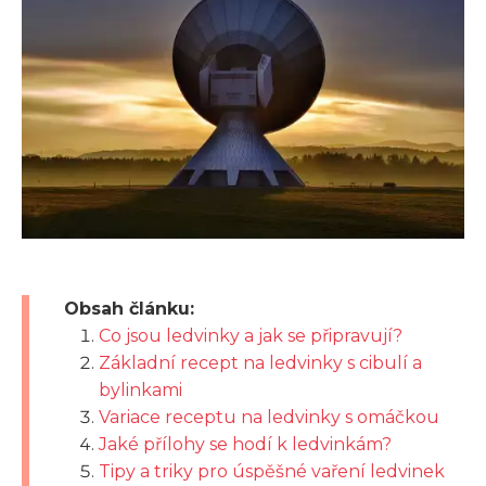
Obsah článku:
Co jsou ledvinky a jak se připravují?
Základní recept na ledvinky s cibulí a
bylinkami
Variace receptu na ledvinky s omáčkou
Jaké přílohy se hodí k ledvinkám?
Tipy a triky pro úspěšné vaření ledvinek