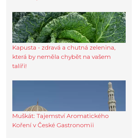
Kapusta - zdravá a chutná zelenina,
která by neměla chybět na vašem
talíři!
Muškát: Tajemství Aromatického
Koření v České Gastronomii